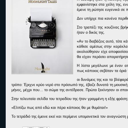
εμφανίστηκε στα χείλη της, ε
έμενε τη ρώτησε ευγενικά σε π
Δεν υπήρχε πια κανένα περιθώ
Στο τραπέζι της κουζίνας βρή
ήταν ο δικός της.
«Αν το διαβάζεις αυτό, τότε κ
κάθισε αμέσως στην καρέκλα 
ακολούθησαν είχε αποφασίσει
θα είχαν περάσει απαρατήρητ
Η λίστα μεγάλωνε με έναν α
πως κάποιος σεβόταν τα όριά τ
οι δυνάμεις της και τα βλέφα
τρόπο: Έριχνε κρύο νερό στο πρόσωπό της, έβαζε δυνατά τη μουσική 
μήνες, μέχρι που… το σώμα της αντέδρασε. Πρώτα ξεκίνησαν οι σπασ
Στην τελευταία σελίδα του τετραδίου της ήταν γραμμένη η εξής φράση
«Ελπίζω πως από εδώ και πέρα κάποιος θα με θυμάται!»
Το τετράδιό της έμεινε εκεί και περίμενε υπομονετικά τον αναγνώστη