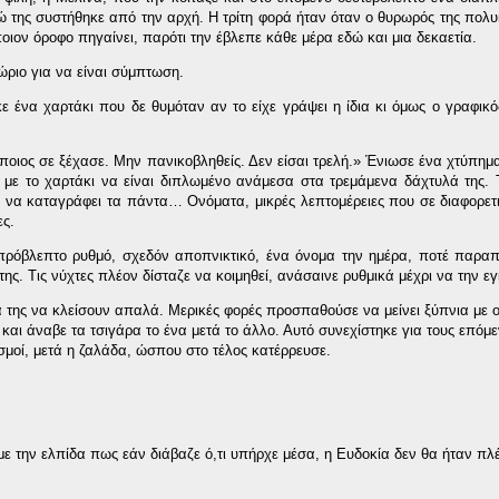
νώ της συστήθηκε από την αρχή. Η τρίτη φορά ήταν όταν ο θυρωρός της πολυ
οιον όροφο πηγαίνει, παρότι την έβλεπε κάθε μέρα εδώ και μια δεκαετία.
ριο για να είναι σύμπτωση.
κε ένα χαρτάκι που δε θυμόταν αν το είχε γράψει η ίδια κι όμως ο γραφικ
άποιος σε ξέχασε. Μην πανικοβληθείς. Δεν είσαι τρελή.» Ένιωσε ένα χτύπημ
με το χαρτάκι να είναι διπλωμένο ανάμεσα στα τρεμάμενα δάχτυλά της. 
 να καταγράφει τα πάντα… Ονόματα, μικρές λεπτομέρειες που σε διαφορετ
ες.
πρόβλεπτο ρυθμό, σχεδόν αποπνικτικό, ένα όνομα την ημέρα, ποτέ παραπ
ης. Τις νύχτες πλέον δίσταζε να κοιμηθεί, ανάσαινε ρυθμικά μέχρι να την ε
ρά της να κλείσουν απαλά. Μερικές φορές προσπαθούσε να μείνει ξύπνια με 
και άναβε τα τσιγάρα το ένα μετά το άλλο. Αυτό συνεχίστηκε για τους επόμ
μοί, μετά η ζαλάδα, ώσπου στο τέλος κατέρρευσε.
:
 με την ελπίδα πως εάν διάβαζε ό,τι υπήρχε μέσα, η Ευδοκία δεν θα ήταν πλ