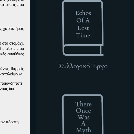
κατοικίας που
ός χαρακτήρας
α στο στομάχι,
Τις μέρες που
ικές συνθήκες
άνω, θαρρείς
γκαταλείψουν
οποιονδήποτε
TOWAM
ενους δύο
έον αόρατη.