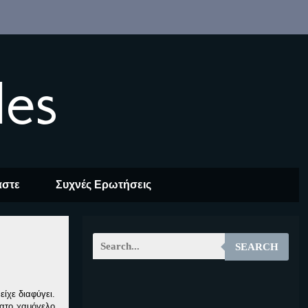
les
αστε
Συχνές Ερωτήσεις
SEARCH
EOALT
ίχε διαφύγει.
λατο χαμόγελο