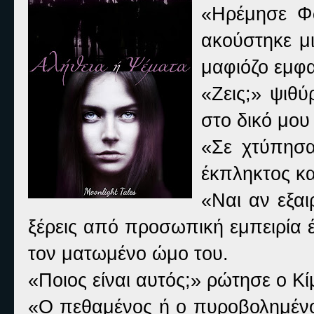
«Ηρέμησε Φώ
ακούστηκε μ
μαφιόζο εμφα
«Ζεις;» ψιθύ
στο δικό μου 
«Σε χτύπησαν
έκπληκτος κα
«Ναι αν εξαι
ξέρεις από προσωπική εμπειρία έτ
τον ματωμένο ώμο του.
«Ποιος είναι αυτός;» ρώτησε ο Κ
«Ο πεθαμένος ή ο πυροβολημένος