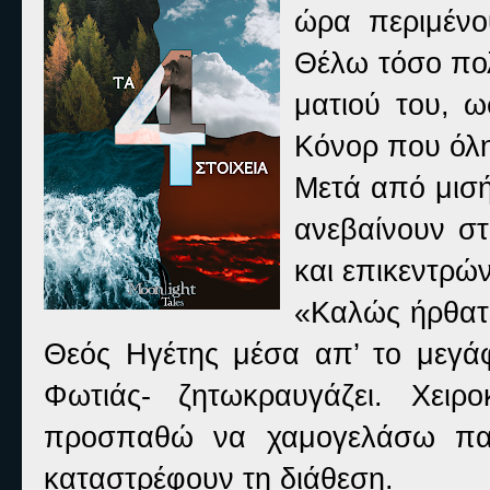
ώρα περιμένο
Θέλω τόσο πολ
ματιού του, ω
Κόνορ που όλη
Μετά από μισή
ανεβαίνουν σ
και επικεντρώ
«Καλώς ήρθατε
Θεός Ηγέτης μέσα απ’ το μεγά
Φωτιάς- ζητωκραυγάζει. Χειρ
προσπαθώ να χαμογελάσω παρ
καταστρέφουν τη διάθεση.