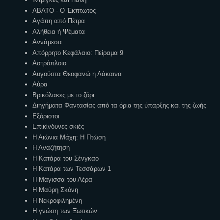
ΑΒΑΤΟ - Ο Έκπτωτος
Αγάπη από Πέτρα
Αλήθεια ή Ψέματα
Αννάμεσα
Απόρρητο Κεφάλαιο: Πείραμα 9
Αστρόπλοιο
Αυγούστα Θεοφανώ η Λάκαινα
Αύρα
Βρικόλακες με το ζόρι
Διηγήματα Φαντασίας από τα όρια της ύπαρξης και της ζωής
Εξόριστοι
Επικίνδυνες σκιές
Η Αιώνια Μάχη: Η Πτώση
Η Αναζήτηση
Η Κατάρα του Σένγκαο
Η Κατάρα των Τεσσάρων 1
Η Μάγισσα του Αέρα
Η Μαύρη Σκόνη
Η Νεκροφιλημένη
Η γνώση των Ξωτικών