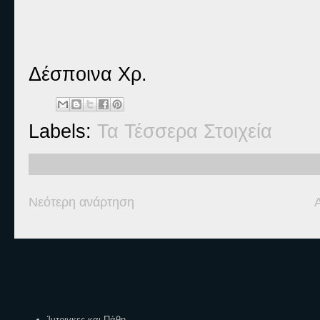
Δέσποινα Χρ.
Labels:
Τα Τέσσερα Στοιχεία
Νεότερη ανάρτηση
Ετικέτες
Ίντριγκες και Πάθη