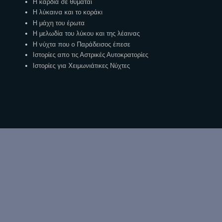
Η καρδιά σε θυμάται
Η λύκαινα και το κοράκι
Η μάχη του έρωτα
Η μελωδία του λύκου και της λέαινας
Η νύχτα που ο Παράδεισος έπεσε
Ιστορίες απο τις Αστρικές Αυτοκρατορίες
Ιστορίες για Χειμωνιάτικες Νύχτες