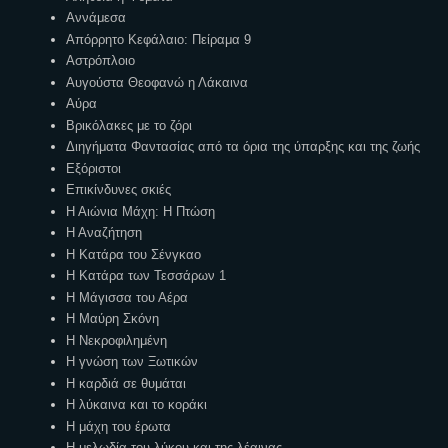
Αννάμεσα
Απόρρητο Κεφάλαιο: Πείραμα 9
Αστρόπλοιο
Αυγούστα Θεοφανώ η Λάκαινα
Αύρα
Βρικόλακες με το ζόρι
Διηγήματα Φαντασίας από τα όρια της ύπαρξης και της ζωής
Εξόριστοι
Επικίνδυνες σκιές
Η Αιώνια Μάχη: Η Πτώση
Η Αναζήτηση
Η Κατάρα του Σένγκαο
Η Κατάρα των Τεσσάρων 1
Η Μάγισσα του Αέρα
Η Μαύρη Σκόνη
Η Νεκροφιλημένη
Η γνώση των Ξωτικών
Η καρδιά σε θυμάται
Η λύκαινα και το κοράκι
Η μάχη του έρωτα
Η μελωδία του λύκου και της λέαινας