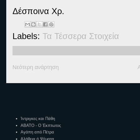
Δέσποινα Χρ.
Labels:
Τα Τέσσερα Στοιχεία
Νεότερη ανάρτηση
Ετικέτες
Ίντριγκες και Πάθη
ΑΒΑΤΟ - Ο Έκπτωτος
Αγάπη από Πέτρα
Αλήθεια ή Ψέματα