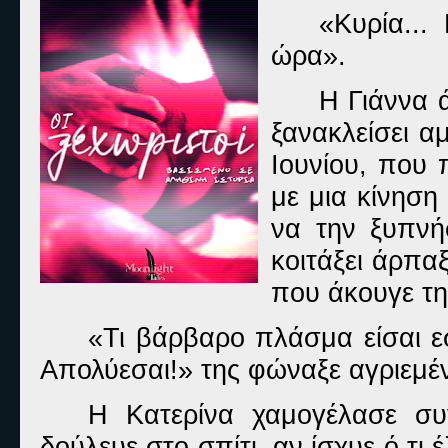
«Κυρία...
ώρα».
Η Γιάννα ά
ξανακλείσει 
Ιουνίου, που 
με μια κίνηση
να την ξυπνή
κοιτάξει άρπαξ
που άκουγε τ
«Τι βάρβαρο πλάσμα είσαι ε
Απολύεσαι!» της φώναξε αγριεμέ
Η Κατερίνα χαμογέλασε συ
δούλευε στο σπίτι, αν ίσχυε ό,τι