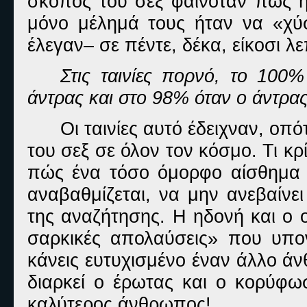
σκοπός του σεξ φαινόταν πως ήτ
μόνο μέλημά τους ήταν να «χύ
έλεγαν– σε πέντε, δέκα, είκοσι 
Στις ταινίες πορνό, το 100
άντρας και στο 98% όταν ο άντρας
Οι ταινίες αυτό έδειχναν, οπό
του σεξ σε όλον τον κόσμο. Τι κ
πώς ένα τόσο όμορφο αίσθημα δ
αναβαθμίζεται, να μην ανεβαίν
της αναζήτησης. Η ηδονή και ο ο
σαρκικές απολαύσεις» που υπο
κάνεις ευτυχισμένο έναν άλλο άν
διαρκεί ο έρωτας και ο κορύφωσ
καλύτερος άνθρωπος!