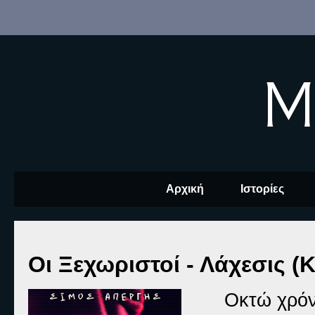
M
Αρχική
Ιστορίες
Οι Ξεχωριστοί - Λάχεσις (Κ
Οκτώ χρόν