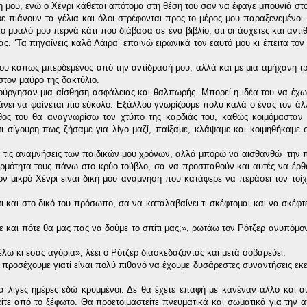
η μου, ενώ ο Χένρι κάθεται απότομα στη θέση του σαν να έφαγε μπουνιά στο
 με πιάνουν τα γέλια και όλοι στρέφονται προς το μέρος μου παραξενεμένοι.
 μυαλό μου περνά κάτι που διάβασα σε ένα βιβλίο, ότι οι άσχετες και αντίθ
ας. ‘Τα πηγαίνεις καλά Λάιρα’ επαινώ ειρωνικά τον εαυτό μου κι έπειτα το
ς μου κάπως μπερδεμένος από την αντίδρασή μου, αλλά και με μια αμήχανη τ
στον μαύρο της δακτύλιο.
ιούργησαν μια αίσθηση ασφάλειας και θαλπωρής. Μπορεί η ιδέα του να έχ
 κάνει να φαίνεται πιο εύκολο. Εξάλλου γνωρίζουμε πολύ καλά ο ένας τον ά
ος του θα αναγνωρίσω τον χτύπο της καρδιάς του, καθώς κοιμόμασταν 
ι σίγουρη πως ζήσαμε για λίγο μαζί, παίξαμε, κλάψαμε και κοιμηθήκαμε σ
ά τις αναμνήσεις των παιδικών μου χρόνων, αλλά μπορώ να αισθανθώ την 
ερμότητα τους πάνω στο κρύο τούβλο, σα να προσπαθούν και αυτές να έρθ
ν μικρό Χένρι είναι δική μου ανάμνηση που κατάφερε να περάσει τον τοίχ
και στο δικό του πρόσωπο, σα να καταλαβαίνει τι σκέφτομαι και να σκέφτετ
με και πότε θα μας πας να δούμε το σπίτι μας;», ρωτάω τον Ρότζερ ανυπόμ
λω κι εσάς αγόρια», λέει ο Ρότζερ διασκεδάζοντας και μετά σοβαρεύει.
α προσέχουμε γιατί είναι πολύ πιθανό να έχουμε δυσάρεστες συναντήσεις εκε
α λίγες ημέρες εδώ κρυμμένοι. Δε θα έχετε επαφή με κανέναν άλλο και αυ
είτε από το ξέφωτο. Θα προετοιμαστείτε πνευματικά και σωματικά για την 