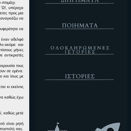
 στομάχι.
 ‘Ω!, υπέροχα
ετες προς μια
Ποιήματα
ν αναγκάζω να
ρυφερότητα να
ω έναν αδελφό
Ολοκληρωμένες Ιστορίες
λλο ακόμα και
τόσους μήνες
ε αντικριστές
παρουσία τους
Ιστορίες
ουν σε εμένα.
ο και ίσως με
αι κι εκείνος
Κενό
ονα καθώς έχω
ί, καθώς μετά
τό είναι ρητή
αποστολή σας.