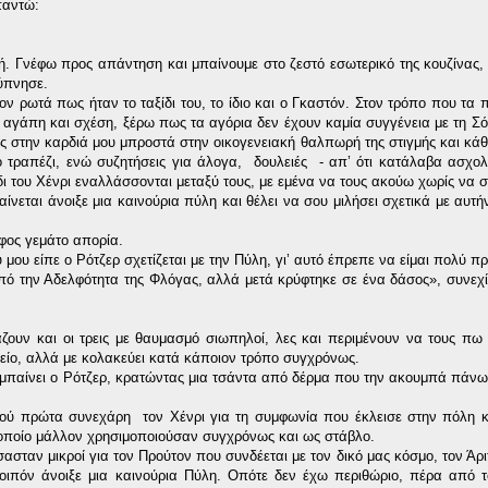
παντώ:
. Γνέφω προς απάντηση και μπαίνουμε στο ζεστό εσωτερικό της κουζίνας,
ξύπνησε.
ον ρωτά πως ήταν το ταξίδι του, το ίδιο και ο Γκαστόν. Στον τρόπο που τα
ν αγάπη και σχέση, ξέρω πως τα αγόρια δεν έχουν καμία συγγένεια με τη Σό
ιας στην καρδιά μου μπροστά στην οικογενειακή θαλπωρή της στιγμής και κά
στο τραπέζι, ενώ συζητήσεις για άλογα, δουλειές - απ’ ότι κατάλαβα ασχολ
ίδι του Χένρι εναλλάσσονται μεταξύ τους, με εμένα να τους ακούω χωρίς να 
φαίνεται άνοιξε μια καινούρια πύλη και θέλει να σου μιλήσει σχετικά με αυτ
ύφος γεμάτο απορία.
 μου είπε ο Ρότζερ σχετίζεται με την Πύλη, γι’ αυτό έπρεπε να είμαι πολύ π
πό την Αδελφότητα της Φλόγας, αλλά μετά κρύφτηκε σε ένα δάσος», συνεχί
ζουν και οι τρεις με θαυμασμό σιωπηλοί, λες και περιμένουν να τους πω
τείο, αλλά με κολακεύει κατά κάποιον τρόπο συγχρόνως.
α μπαίνει ο Ρότζερ, κρατώντας μια τσάντα από δέρμα που την ακουμπά πάνω 
αφού πρώτα συνεχάρη τον Χένρι για τη συμφωνία που έκλεισε στην πόλη κ
 οποίο μάλλον χρησιμοποιούσαν συγχρόνως και ως στάβλο.
ασταν μικροί για τον Προύτον που συνδέεται με τον δικό μας κόσμο, τον Άριτ
οιπόν άνοιξε μια καινούρια Πύλη. Οπότε δεν έχω περιθώριο, πέρα από 