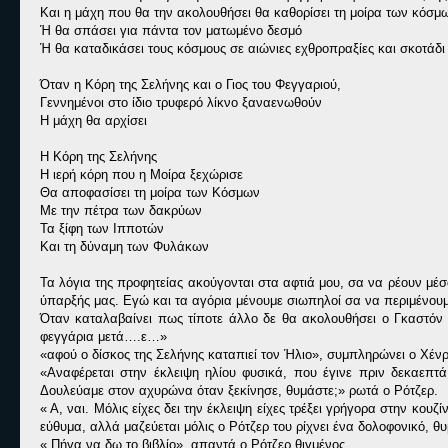
Και η μάχη που θα την ακολουθήσει θα καθορίσει τη μοίρα των κόσμ
Ή θα σπάσει για πάντα τον ματωμένο δεσμό
Ή θα καταδικάσει τους κόσμους σε αιώνιες εχθροπραξίες και σκοτάδι
Όταν η Κόρη της Σελήνης και ο Γιος του Φεγγαριού,
Γεννημένοι στο ίδιο τρυφερό λίκνο ξαναενωθούν
Η μάχη θα αρχίσει
Η Κόρη της Σελήνης
Η ιερή κόρη που η Μοίρα ξεχώρισε
Θα αποφασίσει τη μοίρα των Κόσμων
Με την πέτρα των δακρύων
Τα ξίφη των Ιπποτών
Και τη δύναμη των Φυλάκων
Τα λόγια της προφητείας ακούγονται στα αφτιά μου, σα να ρέουν μέ
ύπαρξής μας. Εγώ και τα αγόρια μένουμε σιωπηλοί σα να περιμένουμε 
Όταν καταλαβαίνει πως τίποτε άλλο δε θα ακολουθήσει ο Γκαστόν
φεγγάρια μετά….ε…»
«αφού ο δίσκος της Σελήνης καταπιεί τον Ήλιο», συμπληρώνει ο Χένρ
«Αναφέρεται στην έκλειψη ηλίου φυσικά, που έγινε πριν δεκαεπτά
Δουλεύαμε στον αχυρώνα όταν ξεκίνησε, θυμάστε;» ρωτά ο Ρότζερ.
« Α, ναι. Μόλις είχες δει την έκλειψη είχες τρέξει γρήγορα στην κο
εύθυμα, αλλά μαζεύεται μόλις ο Ρότζερ του ρίχνει ένα δολοφονικό, 
« Πήγα να δω το βιβλίο», απαντά ο Ρότζερ θιγμένος.