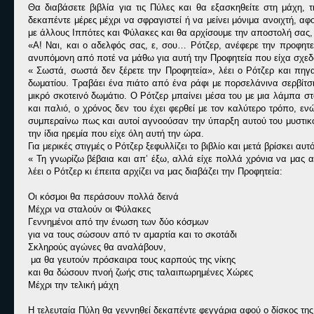
Θα διαβάσετε βιβλία για τις Πύλες και θα εξασκηθείτε στη μάχη, τ
δεκαπέντε μέρες μέχρι να σφραγιστεί ή να μείνει μόνιμα ανοιχτή, 
με άλλους Ιππότες και Φύλακες και θα αρχίσουμε την αποστολή σας,
«Α! Ναι, και ο αδελφός σας, ε, σου… Ρότζερ, ανέφερε την προφητε
ανυπόμονη από ποτέ να μάθω για αυτή την Προφητεία που είχα σχεδό
« Σωστά, σωστά δεν ξέρετε την Προφητεία», λέει ο Ρότζερ και πηγα
δωματίου. Τραβάει ένα πιάτο από ένα ράφι με πορσελάνινα σερβίτσι
μικρό σκοτεινό δωμάτιο. Ο Ρότζερ μπαίνει μέσα του με μια λάμπα στο
και παλιό, ο χρόνος δεν του έχει φερθεί με τον καλύτερο τρόπο, ε
συμπεραίνω πως και αυτοί αγνοούσαν την ύπαρξη αυτού του μυστικού
την ίδια ηρεμία που είχε όλη αυτή την ώρα.
Για μερικές στιγμές ο Ρότζερ ξεφυλλίζει το βιβλίο και μετά βρίσκει αυ
« Τη γνωρίζω βέβαια και απ’ έξω, αλλά είχε πολλά χρόνια να μας 
λέει ο Ρότζερ κι έπειτα αρχίζει να μας διαβάζει την Προφητεία:
Οι κόσμοι θα περάσουν πολλά δεινά
Μέχρι να σταλούν οι Φύλακες
Γεννημένοι από την ένωση των δύο κόσμων
για να τους σώσουν από τν αμαρτία και το σκοτάδι
Σκληρούς αγώνες θα αναλάβουν,
μα θα γευτούν πρόσκαιρα τους καρπούς της νίκης
και θα δώσουν πνοή ζωής στις ταλαιπωρημένες Χώρες
Μέχρι την τελική μάχη
Η τελευταία Πύλη θα γεννηθεί δεκαπέντε φεγγάρια αφού ο δίσκος της