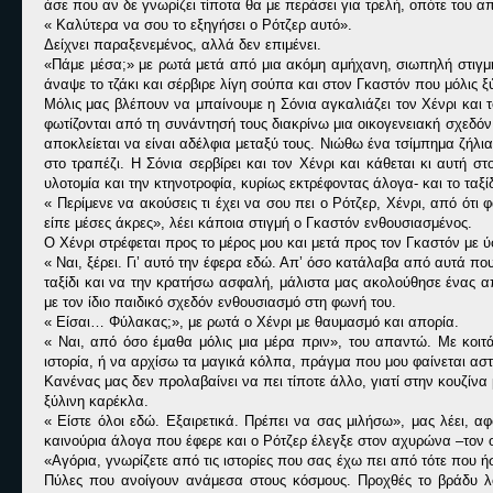
άσε που αν δε γνωρίζει τίποτα θα με περάσει για τρελή, οπότε του α
« Καλύτερα να σου το εξηγήσει ο Ρότζερ αυτό».
Δείχνει παραξενεμένος, αλλά δεν επιμένει.
«Πάμε μέσα;» με ρωτά μετά από μια ακόμη αμήχανη, σιωπηλή στιγμή
άναψε το τζάκι και σέρβιρε λίγη σούπα και στον Γκαστόν που μόλις 
Μόλις μας βλέπουν να μπαίνουμε η Σόνια αγκαλιάζει τον Χένρι και τ
φωτίζονται από τη συνάντησή τους διακρίνω μια οικογενειακή σχεδό
αποκλείεται να είναι αδέλφια μεταξύ τους. Νιώθω ένα τσίμπημα ζήλ
στο τραπέζι. Η Σόνια σερβίρει και τον Χένρι και κάθεται κι αυτή 
υλοτομία και την κτηνοτροφία, κυρίως εκτρέφοντας άλογα- και το ταξ
« Περίμενε να ακούσεις τι έχει να σου πει ο Ρότζερ, Χένρι, από ότι 
είπε μέσες άκρες», λέει κάποια στιγμή ο Γκαστόν ενθουσιασμένος.
Ο Χένρι στρέφεται προς το μέρος μου και μετά προς τον Γκαστόν με 
« Ναι, ξέρει. Γι’ αυτό την έφερα εδώ. Απ’ όσο κατάλαβα από αυτά που
ταξίδι και να την κρατήσω ασφαλή, μάλιστα μας ακολούθησε ένας α
με τον ίδιο παιδικό σχεδόν ενθουσιασμό στη φωνή του.
« Είσαι… Φύλακας;», με ρωτά ο Χένρι με θαυμασμό και απορία.
« Ναι, από όσο έμαθα μόλις μια μέρα πριν», του απαντώ. Με κοιτά
ιστορία, ή να αρχίσω τα μαγικά κόλπα, πράγμα που μου φαίνεται ασ
Κανένας μας δεν προλαβαίνει να πει τίποτε άλλο, γιατί στην κουζίν
ξύλινη καρέκλα.
« Είστε όλοι εδώ. Εξαιρετικά. Πρέπει να σας μιλήσω», μας λέει, 
καινούρια άλογα που έφερε και ο Ρότζερ έλεγξε στον αχυρώνα –τον
«Αγόρια, γνωρίζετε από τις ιστορίες που σας έχω πει από τότε που ήσ
Πύλες που ανοίγουν ανάμεσα στους κόσμους. Προχθές το βράδυ λ