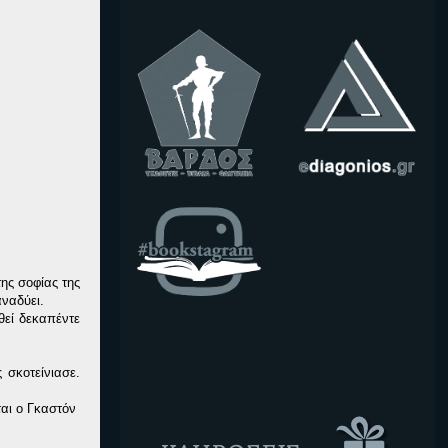
ης σοφίας της
αναδύει.
θεί δεκαπέντε
 σκοτείνιασε.
εται ο Γκαστόν