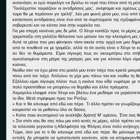
αυτονόητο, κι εγώ παραλίγο να βγάλω το νερό που έπινα από τη μύτ
‘Τουλάχιστον ταιριάζουν οι αντιδράσεις μας’, σκέφτομαι και αμέσως
τώρα θα με περάσουν γα τρελή!’, λέει μια φωνή μέσα μου, ενώ από το
κατάσταση αντιδράσεις είναι ένα από τα συμπτώματα της σχιζοφρένι
σοβαρευτεί και να κάτσει ίσια στην καρέκλα του.
Για μια στιγμή κανένας μας δε μιλά. Ο Χένρι κοιτάζει προς το μέρο
τρεμοπαίζει στη γαλάζια θάλασσα των ματιών του την κλεισμένη μες 
Αυτά τα μάτια που μου φάνηκαν τόσο οικεία στην αρχή και μου δημ
από το πουθενά να με τρομάζει, αλλά το ότι αυτός είναι ο Χένρι το
αν δεν το θυμόμαστε. Είμαι σίγουρη πως αν ακουμπήσω στο στήθ
αγκαλιασμένοι στη μήτρα της μητέρας μας και για κάποιο λόγο είμα
κούνιες.
Νιώθω σαν να έχω μέσα στο μυαλό μου έναν τοίχο που κρατά μακρι
πίσω από τον τοίχο. Απλώνω το χέρι μου πάνω του και νιώθω τη θ
Εξάλλου είμαι σίγουρη πλέον πως η εικόνα που είδα νωρίτερα με το
πολύ προσπάθεια να μπορέσω να θυμηθώ και άλλα πράγματα.
Χαμογελώ ελαφρά στον Χένρι και βλέπω ένα μειδίαμα να χαράσσεται 
το ίδιο. Μετά στρέφομαι προς τον Ρότζερ.
« Και τι θα κάνουμε από εδώ και πέρα. Τι άλλο πρέπει να γνωρίζου
κουραστεί να τα μαθαίνω όλα σε δόσεις.
« Κοίτα ποια ανυπομονεί να αναλάβει δράση! Μ’ αρέσεις. Έτσι σας θέ
« Στο σπίτι σας θα σας πάω μια από αυτές τις μέρες, αλλά πρέπει ν
τα τελευταία γεγονότα η Αδελφότητα της Φλόγας είναι πολύ ανήσυχη.
Τώρα, όσο για το τι θα κάνουμε από εδώ και πέρα: θα μείνουμε γι
εντολή. Δε μπορείτε να εμπιστευτείτε κανέναν, ούτε να απομακρυνθ