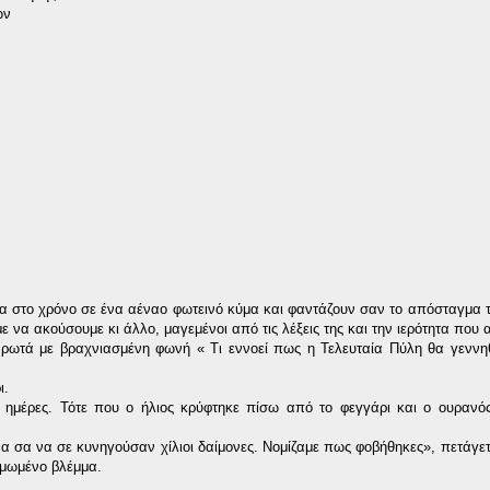
ων
σα στο χρόνο σε ένα αέναο φωτεινό κύμα και φαντάζουν σαν το απόσταγμα τ
να ακούσουμε κι άλλο, μαγεμένοι από τις λέξεις της και την ιερότητα που 
 ρωτά με βραχνιασμένη φωνή « Τι εννοεί πως η Τελευταία Πύλη θα γεννη
ι.
 ημέρες. Τότε που ο ήλιος κρύφτηκε πίσω από το φεγγάρι και ο ουρανός
υζίνα σα να σε κυνηγούσαν χίλιοι δαίμονες. Νομίζαμε πως φοβήθηκες», πετάγ
θυμωμένο βλέμμα.