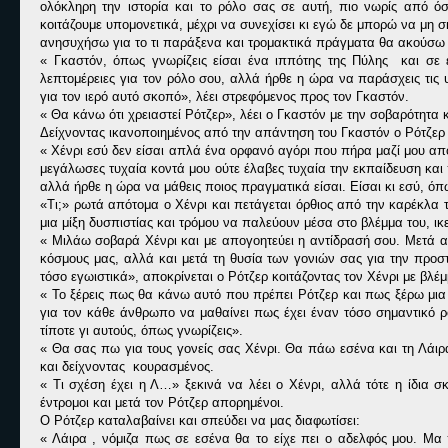
ολόκληρη την ιστορία και το ρόλο σας σε αυτή, πιο νωρίς από όσο
κοιτάζουμε υπομονετικά, μέχρι να συνεχίσει κι εγώ δε μπορώ να μη σ
ανησυχήσω για το τι παράξενα και τρομακτικά πράγματα θα ακούσω 
« Γκαστόν, όπως γνωρίζεις είσαι ένα ιππότης της Πύλης και σε 
λεπτομέρειες για τον ρόλο σου, αλλά ήρθε η ώρα να παράσχεις τις
για τον ιερό αυτό σκοπό», λέει στρεφόμενος προς τον Γκαστόν.
« Θα κάνω ότι χρειαστεί Ρότζερ», λέει ο Γκαστόν με την σοβαρότητα 
Δείχνοντας ικανοποιημένος από την απάντηση του Γκαστόν ο Ρότζερ σ
« Χένρι εσύ δεν είσαι απλά ένα ορφανό αγόρι που πήρα μαζί μου απ
μεγάλωσες τυχαία κοντά μου ούτε έλαβες τυχαία την εκπαίδευση και
αλλά ήρθε η ώρα να μάθεις ποιος πραγματικά είσαι. Είσαι κι εσύ, όπ
«Τι;» ρωτά απότομα ο Χένρι και πετάγεται όρθιος από την καρέκλα τ
μια μίξη δυσπιστίας και τρόμου να παλεύουν μέσα στο βλέμμα του, ικ
« Μιλάω σοβαρά Χένρι και με απογοητεύει η αντίδρασή σου. Μετά απ
κόσμους μας, αλλά και μετά τη θυσία των γονιών σας για την προ
τόσο εγωιστικά», αποκρίνεται ο Ρότζερ κοιτάζοντας τον Χένρι με βλ
« Το ξέρεις πως θα κάνω αυτό που πρέπει Ρότζερ και πως ξέρω μια 
για τον κάθε άνθρωπο να μαθαίνει πως έχει έναν τόσο σημαντικό ρό
τίποτε γι αυτούς, όπως γνωρίζεις».
« Θα σας πω για τους γονείς σας Χένρι. Θα πάω εσένα και τη Λάιρα
και δείχνοντας κουρασμένος.
« Τι σχέση έχει η Λ…» ξεκινά να λέει ο Χένρι, αλλά τότε η ίδια 
έντρομοι και μετά τον Ρότζερ απορημένοι.
Ο Ρότζερ καταλαβαίνει και σπεύδει να μας διαφωτίσει:
« Λάιρα , νόμιζα πως σε εσένα θα το είχε πει ο αδελφός μου. Μα π