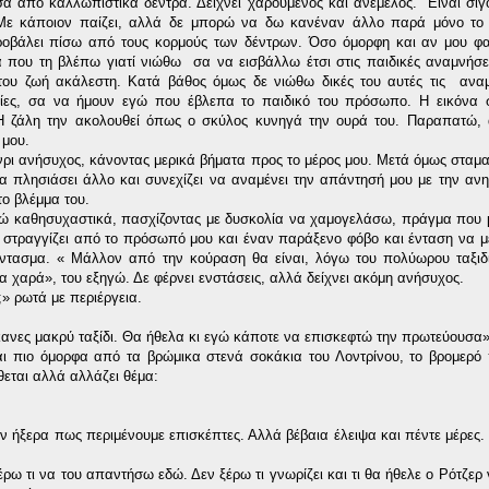
α από καλλωπιστικά δέντρα. Δείχνει χαρούμενος και ανέμελος. Είναι σί
 Με κάποιον παίζει, αλλά δε μπορώ να δω κανέναν άλλο παρά μόνο το
ροβάλει πίσω από τους κορμούς των δέντρων. Όσο όμορφη και αν μου φα
α που τη βλέπω γιατί νιώθω σα να εισβάλλω έτσι στις παιδικές αναμνήσε
ου ζωή ακάλεστη. Κατά βάθος όμως δε νιώθω δικές του αυτές τις αναμν
είες, σα να ήμουν εγώ που έβλεπα το παιδικό του πρόσωπο. Η εικόνα σ
Η ζάλη την ακολουθεί όπως ο σκύλος κυνηγά την ουρά του. Παραπατώ,
 μου.
ένρι ανήσυχος, κάνοντας μερικά βήματα προς το μέρος μου. Μετά όμως σταμα
α πλησιάσει άλλο και συνεχίζει να αναμένει την απάντησή μου με την ανη
το βλέμμα του.
ντώ καθησυχαστικά, πασχίζοντας με δυσκολία να χαμογελάσω, πράγμα που 
 στραγγίζει από το πρόσωπό μου και έναν παράξενο φόβο και ένταση να με
ντασμα. « Μάλλον από την κούραση θα είναι, λόγω του πολύωρου ταξιδίο
ια χαρά», του εξηγώ. Δε φέρνει ενστάσεις, αλλά δείχνει ακόμη ανήσυχος.
» ρωτά με περιέργεια.
νες μακρύ ταξίδι. Θα ήθελα κι εγώ κάποτε να επισκεφτώ την πρωτεύουσα»,
ναι πιο όμορφα από τα βρώμικα στενά σοκάκια του Λοντρίνου, το βρομερό 
ίθεται αλλά αλλάζει θέμα:
ν ήξερα πως περιμένουμε επισκέπτες. Αλλά βέβαια έλειψα και πέντε μέρες. 
ξέρω τι να του απαντήσω εδώ. Δεν ξέρω τι γνωρίζει και τι θα ήθελε ο Ρότζερ