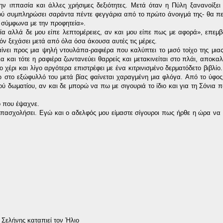
ην ιππασία και άλλες χρήσιμες δεξιότητες. Μετά όταν η Πύλη ξανανοίξει 
αφού συμπληρώσει σαράντα πέντε φεγγάρια από το πρώτο άνοιγμά της- θα π
 σύμφωνα με την προφητεία».
ία αλλά δε μου είπε λεπτομέρειες, αν και μου είπε πως με αφορά», επεμ
ν ξεχάσει μετά από όλα όσα άκουσα αυτές τις μέρες.
ίνει προς μια ψηλή ντουλάπα-ραφιέρα που καλύπτει το μισό τοίχο της μια
α και τότε η ραφιέρα ζωντανεύει θαρρείς και μετακινείται στο πλάι, αποκα
 χέρι και λίγο αργότερα επιστρέφει με ένα κιτρινισμένο δερματόδετο βιβλίο
νώ στο εξώφυλλό του μετά βίας φαίνεται χαραγμένη μια φλόγα. Από το ύφο
 δωματίου, αν και δε μπορώ να πω με σιγουριά το ίδιο και για τη Σόνια πο
τό που έψαχνε.
απασχολήσει. Εγώ και ο αδελφός μου είμαστε σίγουροι πως ήρθε η ώρα να
 Σελήνης καταπιεί τον Ήλιο