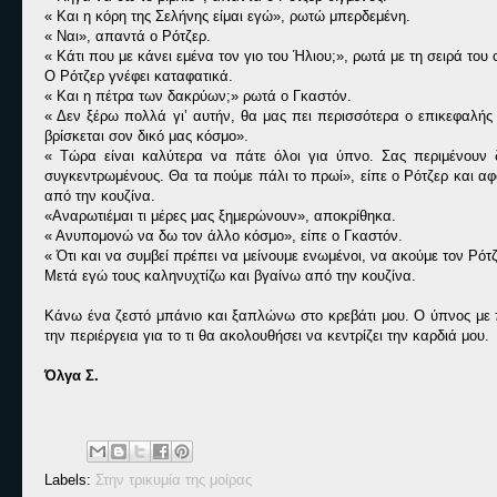
« Και η κόρη της Σελήνης είμαι εγώ», ρωτώ μπερδεμένη.
« Ναι», απαντά ο Ρότζερ.
« Κάτι που με κάνει εμένα τον γιο του Ήλιου;», ρωτά με τη σειρά του 
Ο Ρότζερ γνέφει καταφατικά.
« Και η πέτρα των δακρύων;» ρωτά ο Γκαστόν.
« Δεν ξέρω πολλά γι’ αυτήν, θα μας πει περισσότερα ο επικεφαλή
βρίσκεται σον δικό μας κόσμο».
« Τώρα είναι καλύτερα να πάτε όλοι για ύπνο. Σας περιμένουν 
συγκεντρωμένους. Θα τα πούμε πάλι το πρωί», είπε ο Ρότζερ και αφ
από την κουζίνα.
«Αναρωτιέμαι τι μέρες μας ξημερώνουν», αποκρίθηκα.
« Ανυπομονώ να δω τον άλλο κόσμο», είπε ο Γκαστόν.
« Ότι και να συμβεί πρέπει να μείνουμε ενωμένοι, να ακούμε τον Ρότ
Μετά εγώ τους καληνυχτίζω και βγαίνω από την κουζίνα.
Κάνω ένα ζεστό μπάνιο και ξαπλώνω στο κρεβάτι μου. Ο ύπνος με π
την περιέργεια για το τι θα ακολουθήσει να κεντρίζει την καρδιά μου.
Όλγα Σ.
Labels:
Στην τρικυμία της μοίρας