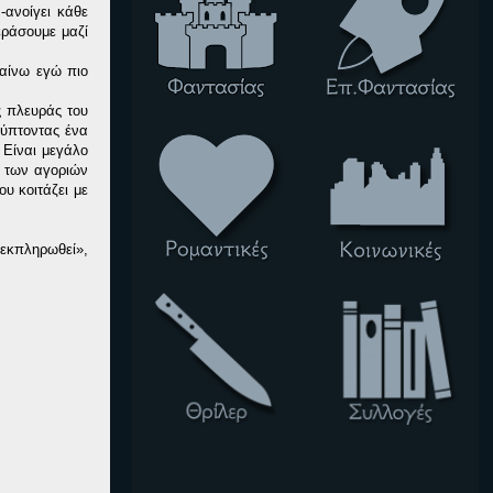
-ανοίγει κάθε
εράσουμε μαζί
βαίνω εγώ πιο
ς πλευράς του
λύπτοντας ένα
. Είναι μεγάλο
ς των αγοριών
υ κοιτάζει με
 εκπληρωθεί»,