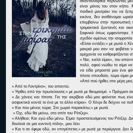
σκανταλιάρικα περνώντας μέσ
είναι μόνος του στον κήπο.
παιδικό μουτράκι του να ξεπ
εικόνα, δεν αισθάνομαι ωραί
επεμβαίνω στην προσωπική τ
τρομακτικά ζωντανές και οικ
ξαφνικά όπως εμφανίστηκε. 
σχεδόν αμέσως την ισορροπία
«Είσαι εντάξει;» με ρωτά ο Χ
μακριά μου σαν να φοβάται ν
αμηχανία να καθρεφτίζονται σ
« Ναι, καλά είμαι», του απα
πολύ, αφού νιώθω το αίμα να
να είδα μπροστά μου ένα φά
τίποτε σπουδαίο, τώρα είμαι μ
«Από πού ήρθες στα μέρη μας;
« Από το Λοντρίνο», του απαντώ.
« Ήρθες από την πρωτεύουσα;» με ρωτά με θαυμασμό. « Πράγματι έκα
« Δε χάνεις και τίποτα. Για την ακρίβεια εδώ μου φαίνεται πως εί
ασφυκτικά κοντά το ένα με το άλλο κτίρια». Ο Χένρι δε δείχνει να πε
« Και που μένεις τώρα; Στο χωριό παρακάτω;» με ρωτά.
« Όχι, εδώ θα μείνω, στο σπίτι του Ρότζερ».
« Αλήθεια; Και εγώ εδώ μένω. Είμαι προστατευόμενος του Ρότζερ. Δε
δουλειά σε μια κοντινή πόλη», μου λέει.
« Και τι σε έφερε εδώ, αν επιτρέπεται;» με ρωτά με περιέργεια. Δεν 