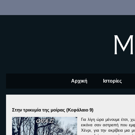
M
Αρχική
Ιστορίες
Στην τρικυμία της μοίρας (Κεφάλαιο 9)
Για λίγη ώρα μένουμε έτσι, χ
εικόνα σαν αστραπή που εμφα
Χένρι, για την ακρίβεια μια 