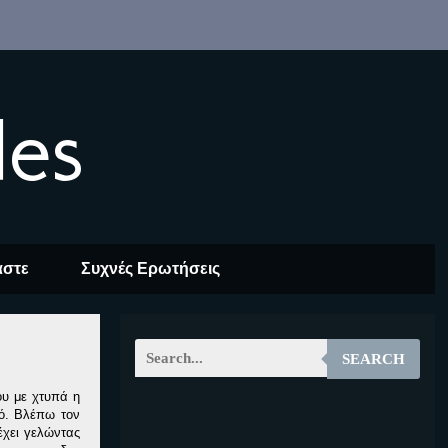
les
αστε
Συχνές Ερωτήσεις
SEARCH
ου με χτυπά η
νό. Βλέπω τον
EOALT
έχει γελώντας