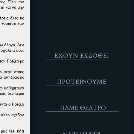
φος. Όλοι τον
Κενό
ντή και να μην
ρεις όλες τις
υ θυσιάστηκαν
σω άλογα. Δεν
Έχουν Εκδοθεί
ασφάλειά σου,
τον Ρότζερ με
Προτέινουμε
ν φέρει στους
α αντιδράσεις
αι καθημερινό
μου, δεν ξέρω
ΘΕΑΤΡΟ
αντά ο Ρότζερ
ν άλλο σχεδόν
Διηγήματα
μας λέει κάτι