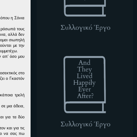
 όπου η Σόνια
 πρόσωπά τους
νια, αλλά δεν
θομαι σιωπηλή
ούνται με την
ATLHEA
συμμετέχω.
ήν απ’ όσο μου
ροσεκτικός στο
ζει ο Γκαστόν
 κάποια τρελή
σε μια άδεια,
αι για τα δύο
ον και για τις
το να σας πω