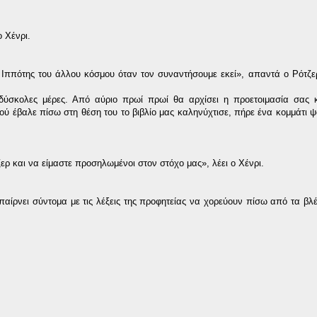
ο Χένρι.
ς Ιππότης του άλλου κόσμου όταν τον συναντήσουμε εκεί», απαντά ο Ρότζ
δύσκολες μέρες. Από αύριο πρωί πρωί θα αρχίσει η προετοιμασία σας 
ού έβαλε πίσω στη θέση του το βιβλίο μας καληνύχτισε, πήρε ένα κομμάτι ψ
ζερ και να είμαστε προσηλωμένοι στον στόχο μας», λέει ο Χένρι.
αίρνει σύντομα με τις λέξεις της προφητείας να χορεύουν πίσω από τα βλ