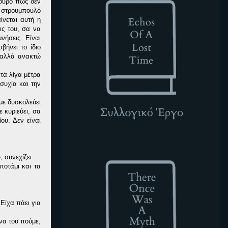
γουρο πως δεν
 στρουμπουλό
ίνεται αυτή η
ις του, σα να
ήσεις. Είναι
βήνει το ίδιο
 αλλά ανακτώ
τά λίγα μέτρα
συχία και την
με δυσκολεύει
 κυριεύει, σα
υ. Δεν είναι
TOWAM
 συνεχίζει.
ποτάμι και τα
Είχα πάει για
 να του πούμε,