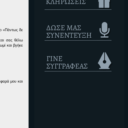
ερ «Πάντως δε
και σας θέλω
ωμί και βγήκε
έφαρά μου και