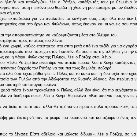
 ήλπιζα και υπολόγιζα», λέει ο Ρότζερ, κοιτάζοντάς τους με θλιμμένο ύ
κεφτώ πως αυτή η εικόνα μου θυμίζει τη χθεσινή μου εμπειρία με τον διευθυ
και σήμερα.
έχω εκπαιδεύσει για να αναλάβεις το καθήκον σου, παρ’ όλο που δεν ξέ
 υπηρεσίες σου στο έργο των Φυλάκων, όπως έκαναν και οι γονείς σου πο
και την αποφασιστικότητα να καθρεφτίζονται μέσα στο βλέμμα του.
τρέφεται προς το μέρος του Χένρι.
ό ένα χωριό, καθώς επέστρεφα στο σπίτι μετά από ένα ταξίδι για να αγορά
 προετοιμασία που παρείχα στον Γκαστόν. Δε σου είπα την αλήθεια για την 
ως και η Λάιρα, Φύλακας της Πύλης», λέει ο Ρότζερ στον Χένρι.
ου. «Έλα Ρότζερ δεν είναι ώρα για αστεία τώρα», λέει ο Χένρι κοιτάζοντας 
ετεύοντας θαρρείς τον Ρότζερ να του πει πως δε μιλάει σοβαρά.
ό όλα όσα έχετε μάθει για τις Πύλες και το κακό και τη δυστυχία που έχου
στασία των Πυλών από την Αδελφότητα της Κυανής Φλόγας, δεν περίμενα ν
έμμα αυστηρό και απογοητευμένο.
χαρά πόσα έχουν προκαλέσει οι Πύλες, αλλά δεν είναι ότι πιο ευχάριστο κ
λο να διαδραματίσει», λέει ο Χένρι θυμωμένα. «Και όσο για τους γονείς 
 να δείτε το σπίτι σας, αλλά θα πρέπει να είμαστε πολύ προσεκτικοί», απ
σκέψη μας διαπερνά σαν το ρεύμα του κεραυνού και κοιτάζουμε ο ένας το
ως το ξέχασε; Είστε αδέλφια και μάλιστα δίδυμα», λέει ο Ρότζερ, σα να 