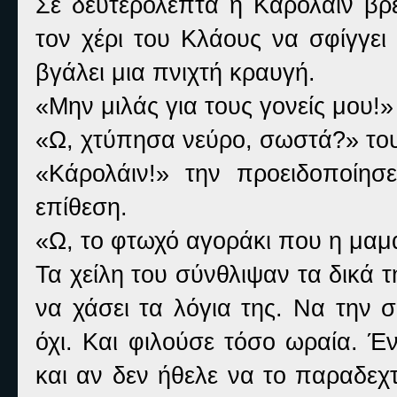
Σε δευτερόλεπτα η Κάρολάιν βρ
τον χέρι του Κλάους να σφίγγει
βγάλει μια πνιχτή κραυγή.
«Μην μιλάς για τους γονείς μου!»
«Ω, χτύπησα νεύρο, σωστά?» του
«Κάρολάιν!» την προειδoποίησ
επίθεση.
«Ω, το φτωχό αγοράκι που η μαμά
Τα χείλη του σύνθλιψαν τα δικά 
να χάσει τα λόγια της. Να την 
όχι. Και φιλούσε τόσο ωραία. Έ
και αν δεν ήθελε να το παραδεχτ