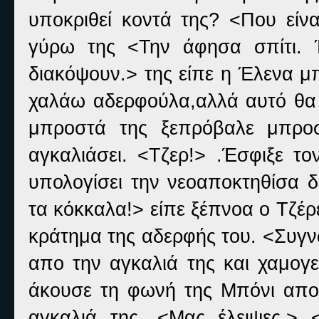
υποκριθεί κοντά της? <Που είνα
γύρω της <Την άφησα σπίτι. 
διακόψουν.> της είπε η Έλενα μ
χαλάω αδερφούλα,αλλά αυτό θα α
μπροστά της ξεπρόβαλε μπροσ
αγκαλιάσει. <Τζερ!> .Έσφιξε τ
υπολογίσει την νεοαποκτηθίσα 
τα κόκκαλα!> είπε ξέπνοα ο Τζέ
κράτημα της αδερφής του. <Συγ
απο την αγκαλιά της και χαμογε
άκουσε τη φωνή της Μπόνι απο 
αγκαλιά της. <Μας έλειψες.> 