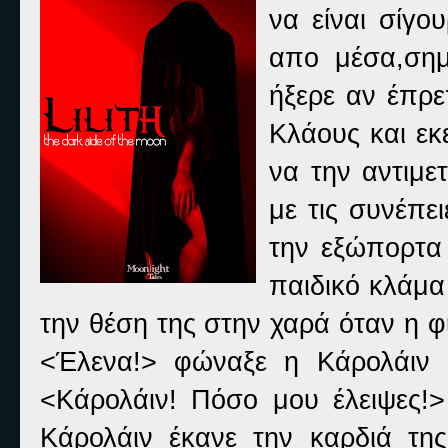
να είναι σίγο
απο μέσα,σημ
ήξερε αν έπρε
Κλάους και εκ
να την αντιμε
με τις συνέπε
την εξώπορτα 
παιδικό κλάμα
την θέση της στην χαρά όταν η φί
<Έλενα!> φώναξε η Κάρολάιν κ
<Κάρολάιν! Πόσο μου έλειψες!>
Κάρολάιν έκανε την καρδιά τη