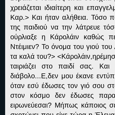
χρειάζεται ιδιαίτερη και επαγγε
Καρ.> Και ήταν αλήθεια. Τόσο π
της παιδιού να την λάτρευε τόσ
ούρλιαξε η Κάρολάιν καθώς π
Ντέιμιεν? Το όνομα του γιού του
τα καλά του?> <Κάρολάιν,ηρέμησ
ταιριάζει στο παιδί σας. Κα
διάβολο...Ε,δεν μου έκανε εντύ
όταν εσύ έδωσες τον γιό σου στ
στον κόσμο δεν έδωσες παρα
ειρωνεύεσαι? Μήπως κάποιος σ
σκοτώνει που είχε τώρα η Έλενα