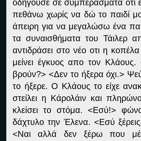
οδηγούσε σε συμπεράσματα οτι έ
πεθάνω χωρίς να δώ το παιδί μο
άπειρη για να μεγαλώσω ένα παιδ
τα συναισθήματα του Τάιλερ απ
αντιδράσει στο νέο οτι η κοπέλα 
μείνει έγκυος απο τον Κλάους. 
βρούν?> <Δεν το ήξερα όχι.> Ψε
το ήξερε. Ο Κλάους το είχε ανα
στείλει η Κάρολάιν και πληρώνο
κλείσει το στόμα. <Εσύ!> φώνα
δάχτυλο την Έλενα. <Εσύ ξέρεις
<Ναι αλλά δεν ξέρω που μέ