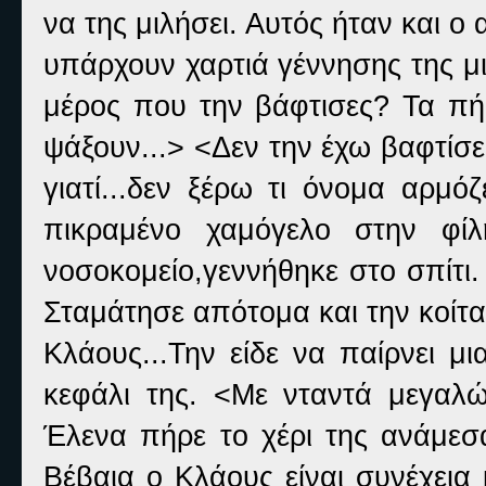
να της μιλήσει. Αυτός ήταν και ο 
υπάρχουν χαρτιά γέννησης της μ
μέρος που την βάφτισες? Τα πή
ψάξουν...> <Δεν την έχω βαφτίσει
γιατί...δεν ξέρω τι όνομα αρμό
πικραμένο χαμόγελο στην φίλ
νοσοκομείο,γεννήθηκε στο σπίτι.
Σταμάτησε απότομα και την κοίταξ
Κλάους...Την είδε να παίρνει μ
κεφάλι της. <Με νταντά μεγαλ
Έλενα πήρε το χέρι της ανάμεσα
Βέβαια ο Κλάους είναι συνέχεια 