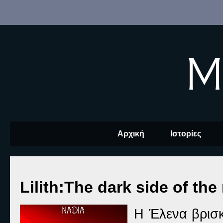
M
Αρχική
Ιστορίες
Lilith:The dark side of th
Η Έλενα βρισκ