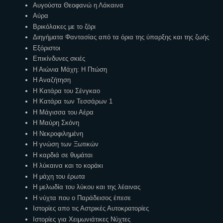
Αυγούστα Θεοφανώ η Λάκαινα
Αύρα
Βρικόλακες με το ζόρι
Διηγήματα Φαντασίας από τα όρια της ύπαρξης και της ζωής
Εξόριστοι
Επικίνδυνες σκιές
Η Αιώνια Μάχη: Η Πτώση
Η Αναζήτηση
Η Κατάρα του Σένγκαο
Η Κατάρα των Τεσσάρων 1
Η Μάγισσα του Αέρα
Η Μαύρη Σκόνη
Η Νεκροφιλημένη
Η γνώση των Ξωτικών
Η καρδιά σε θυμάται
Η λύκαινα και το κοράκι
Η μάχη του έρωτα
Η μελωδία του λύκου και της λέαινας
Η νύχτα που ο Παράδεισος έπεσε
Ιστορίες απο τις Αστρικές Αυτοκρατορίες
Ιστορίες για Χειμωνιάτικες Νύχτες