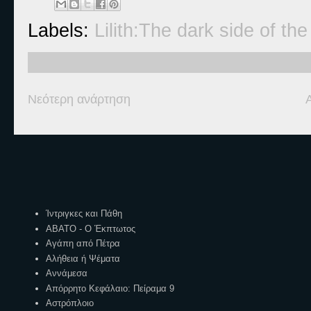
Labels:
Lilith:The dark side of th
Νεότερη ανάρτηση
Ετικέτες
Ίντριγκες και Πάθη
ΑΒΑΤΟ - Ο Έκπτωτος
Αγάπη από Πέτρα
Αλήθεια ή Ψέματα
Αννάμεσα
Απόρρητο Κεφάλαιο: Πείραμα 9
Αστρόπλοιο