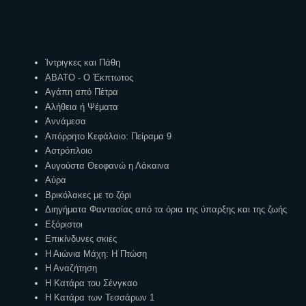
Ετικέτες
Ίντριγκες και Πάθη
ΑΒΑΤΟ - Ο Έκπτωτος
Αγάπη από Πέτρα
Αλήθεια ή Ψέματα
Αννάμεσα
Απόρρητο Κεφάλαιο: Πείραμα 9
Αστρόπλοιο
Αυγούστα Θεοφανώ η Λάκαινα
Αύρα
Βρικόλακες με το ζόρι
Διηγήματα Φαντασίας από τα όρια της ύπαρξης και της ζωής
Εξόριστοι
Επικίνδυνες σκιές
Η Αιώνια Μάχη: Η Πτώση
Η Αναζήτηση
Η Κατάρα του Σένγκαο
Η Κατάρα των Τεσσάρων 1