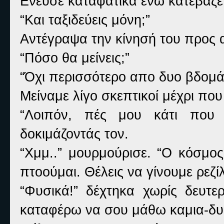
Ενευσε καταφατικά ενώ κατέβαζε 
“Και ταξιδεύεις μόνη;”
Αντέγραψα την κίνησή του προς 
“Πόσο θα μείνεις;”
“Όχι περισσότερο απο δυο βδομά
Μείναμε λίγο σκεπτικοί μέχρι πο
“Λοιπόν, πές μου κάτι που θ
δοκιμάζοντάς τον.
“Χμμ..” μουρμούρισε. “Ο κόσμος
πτοούμαι. Θέλεις να γίνουμε ρεζί
“Φυσικά!” δέχτηκα χωρίς δευτε
καταφέρω να σου μάθω καμια-δυο