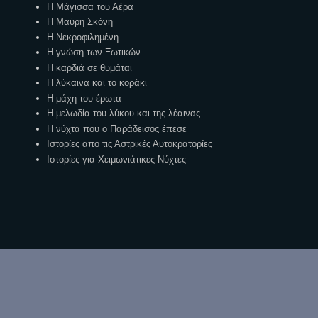
Η Μάγισσα του Αέρα
Η Μαύρη Σκόνη
Η Νεκροφιλημένη
Η γνώση των Ξωτικών
Η καρδιά σε θυμάται
Η λύκαινα και το κοράκι
Η μάχη του έρωτα
Η μελωδία του λύκου και της λέαινας
Η νύχτα που ο Παράδεισος έπεσε
Ιστορίες απο τις Αστρικές Αυτοκρατορίες
Ιστορίες για Χειμωνιάτικες Νύχτες