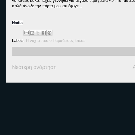
να κάνεις καλά. Έχεις γεννηθεί για μεγάλα πράγματα Λιλ. Το πιστεύω
απλά άνοιξε την πόρτα μου και έφυγε...
Nadia
Labels:
Η νύχτα που ο Παράδεισος έπεσε
Νεότερη ανάρτηση