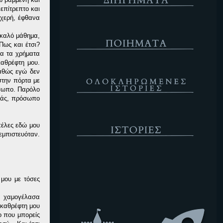
επίτρεπτο και
υχερή, έφθανα
Ποιήματα
 καλό μάθημα,
Πως και έτσι?
τα τα χρήματα
αθρέφτη μου.
Ολοκληρωμένες Ιστορίες
καθώς εγώ δεν
στην πόρτα με
όσωπο. Παρόλο
διάς, πρόσωπο
Ιστορίες
πέλες εδώ μου
εμπιστευόταν.
Κενό
 μου με τόσες
ι χαμογέλασα
 καθρέφτη μου
ο που μπορείς