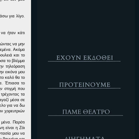
Κενό
άσω για λίγο.
να ήταν κάτι
θώντας να μην
Έχουν Εκδοθεί
 εμένα. Ακόμα
ουλειά και το
ωσα το βλέμμα
την τηλεόραση
ην εικόνα μου
Προτέινουμε
το καλό θα το
α. Έπιασα το
ην στιγμή που
 τρέχοντας τα
αγαζί μέσα σε
ΘΕΑΤΡΟ
ελο για να δω
ων χορευτριών
 μένα. Παρότι
η είναι η Ζόι
Διηγήματα
ντασία μου να
ω βαμμένη και