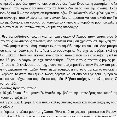
 κρεβάτι μου δεν ήταν το ίδιο, ο αέρας δεν ήταν ίδιος και η φασαρία της 
ο στρώμα, τον αρωματισμένο από τα λουλούδια αέρα και την σιωπή. Σκα
ρανός και δυνατός αέρας επικρατούσε έξω. Το καλοκαίρι είχε φύγει για τα κ
ας τα σύννεφα που ολοένα και πύκνωναν. Δεν μπορούσα να νοσταλγώ τον Πα
ητό της δόνησης και γύρισα να κοιτάξω το κινητό στο κομοδίνο μου. Κοίταξα
ικό στο αυτί μου πατώντας το κουμπί της αποδοχής.
 θες να μαθαίνεις πρώτη για τα παιχνίδια.» Ο Άαρον ήταν αυτός που δ
πό τους καλύτερους πελάτες στο Ντέστινι και μου χρωστούσε την ζωή το
και εγώ μπήκα στην μέση. Ακόμα έχω το σημάδι στην κοιλιά μου. Δεν μπορ
υ είχε πει όταν είχα ξυπνήσει στο νοσοκομείο. Με είχε μεταφέρει εκεί 
λιά βέβαια. Ήταν και εκείνος ένα από τα παιδιά που είχε αναλάβει η τελε
 στα 16 μου, ο Άαρον με είχε ακολουθήσει. Ζήσαμε τους πρώτους μήνες με
τύπους από εκείνους που πήγαιναν και στοιχημάτιζαν στον Άαρον και με
δεν σταμάτησα να παίζω. Αυτά είχαν πληρώσει για το σπίτι και το αυτοκίνη
κέρδισα το σπίτι που έμενα τώρα, ξέραμε και οι δυο ότι είχε έρθει η ώρα ν
ταμάτησα να τρέχω από παρτίδα σε παρτίδα. Βέβαια υπήρχαν και εξαιρέσεις. 
ο τραπέζι.
ρώντας προς το μπάνιο.
ε 10 χιλιάρικα. Σου φτάνει?» Άνοιξα την βρύση της μπανιέρας στο καυτό α
ακούω να τρέχει?»
άλλη γραμμή. Είχαμε ζήσει πολύ καλές στιγμές αλλά και πολύ άσχημες ταυ
ς φίλους.
 Γύρισα τα μάτια μου και γέλασα. Ένα από τα χαρακτηριστικά του Άαρον
ε ρίξει αλλά χωρίς αποτέλεσμα. Τις περισσότερες φορές τουλάχιστον. Όχ