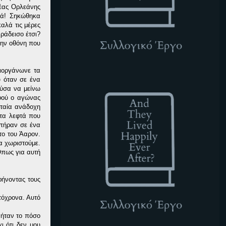
Νέας Ορλεάνης
τά! Σηκώθηκα
αλά τις μέρες
ράδεισο έτσι?
 την οθόνη που
ιοργάνωνε τα
ATLHEA
υ όταν σε ένα
ούσα να μείνω
αφού ο αγώνας
υταία ανάδοχη
 τα λεφτά που
 πήραν σε ένα
το του Άαρον.
α χωριστούμε.
Όπως για αυτή
φήνοντας τους
τόχρονα. Αυτό
 ήταν το πόσο
ι ότι δεν μου