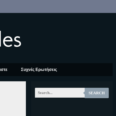
les
αστε
Συχνές Ερωτήσεις
SEARCH
EOALT