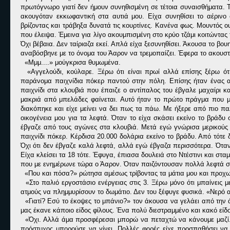
πρωτόγνωρο γιατί δεν ήμουν συνηθισμένη σε τέτοια συναισθήματα. Το
ακουγόταν εκκωφαντική στα αυτιά μου. Είχα συνηθίσει το αέριν
βρίζοντας και τράβηξα δυνατά τις κουρτίνες. Κανένα φως. Μουντός ου
που έλειψα. Έμεινα για λίγο ακουμπισμένη στο κρύο τζάμι κοιτώντ
Όχι βέβαια. Δεν ταίριαζα εκεί. Απλά είχα ξεσυνηθίσει. Άκουσα το βου
αναβόσβηνε με το όνομα του Άαρον να τρεμοπαίζει. Έφερα το ακουστ
«Μμμ....» μούγκρισα θυμωμένα.
«Αγγελούδι, κούλαρε. Ξέρω ότι είναι πρωί αλλά επίσης ξέρω ότι
παράνομα παιχνίδια πόκερ παντού στην πόλη. Επίσης ήταν ένας α
παιχνίδι στα κλουβιά που έπαιζε ο αντίπαλος του έβγαλε μαχαίρι 
μακριά από μπελάδες φαίνεται. Αυτό ήταν το πρώτο πράγμα που μο
διακόπηκε και είχε μείνει να δει πως τα πάω. Με ήξερε από πιο πα
οικογένεια μου για τα λεφτά. Όταν το είχα σκάσει εκείνο το βράδυ
έβγαζε από τους αγώνες στα κλουβιά. Μετά εγώ γνώρισα μερικούς 
παιχνίδι πόκερ. Κέρδισα 20.000 δολάρια εκείνο το βράδυ. Από τότε 
Όχι ότι δεν έβγαζε καλά λεφτά, αλλά εγώ έβγαζα περισσότερα. Όταν 
Είχα κλείσει τα 18 τότε. Έφυγα, έπιασα δουλειά στο Ντέστινι και σ
που με ενημέρωνε τώρα ο Άαρον. Όταν παιζόντουσαν πολλά λεφτά στ
«Που και πόσα?» ρώτησα αμέσως τρίβοντας τα μάτια μου και προχω
«Στο παλιό εργοστάσιο ενέργειας στις 3. Ξέρω μόνο ότι μπαίνεις μ
ατμούς να πλημμυρίσουν το δωμάτιο. Δεν του ξέφυγε φυσικά. «Νερό 
«Γιατί? Εσύ το έκοψες το μπάνιο?» τον άκουσα να γελάει από την 
μας έκανε κάποιο είδος φίλους. Ένα πολύ διεστραμμένο και κακό είδο
«Όχι. Αλλά άμα προσφέρεσαι μπορώ να πεταχτώ να κάνουμε μαζί.»
πρόστυχος μπορούσε να γίνει. Πολλές φορές είχε προσπαθήσει να μ