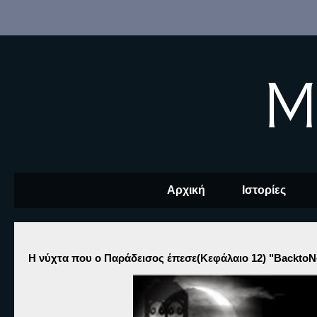
M
Αρχική
Ιστορίες
Η νύχτα που ο Παράδεισος έπεσε(Κεφάλαιο 12) "BacktoN