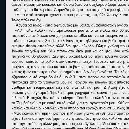
άρεσε, παραήταν κούκλος και διασκέδαζα να σαχλαμαρίζουμε αλλά
«Και εγώ τι θα κερδίσω Άαρον?» ρώτησα περιπαιχτικά αφού ήξερα ότ
«Μετά από τέσσερα χρόνια ακόμα με ρωτάς, μικρή?» Χαμογέλασα χω
Ίσως πάλι και όχι.
«Αργότερα ίσως.» είπα αφήνοντας μια βαθιά, ανακουφιστική ανάσα 
«Λίλι, όλα καλά?» το παρατσούκλι μου από τα παλιά δεν βοηθούσ
παραπάνω από άλλο ένα χρηματικό έπαθλο και να κατάφερνε να με
«Ναι, τα λέμε στις 3.» είπα κλείνοντας το τηλέφωνο και βυθίστηκα
σκεφτώ τίποτα απολύτως αλλά δεν ήταν εύκολο. Όλη η γνώση που ε
ένιωθα τα χείλη του Κάιλ πάνω στα δικά μου και ας ήταν ένα απλ
παιχνίδι να βοηθούσαν. Δεν ήταν δίκαιο! Εκείνοι είχαν έρθει να αν
μου και κοίταξα το ρολόι στον απέναντι τοίχο. Τέσσερις και μισή
αφήνοντας την να παίζει κάπου στο βάθος. Στάθηκα μπροστά στον ολ
και ας ήταν κατεστραμμένη σε σημείο που δεν διορθωνόταν. Τουλάχισ
εξηγούσα αυτό στην δουλειά μου? Ή στον Άαρον αν αποφάσιζα 
πιστολάκι απο το ντουλάπι μου και άρχισα να ισιώνω τις ατίθασ
ντύθηκα και ετοιμάστηκα είχε ήδη πάει έξι και μισή. Δηλαδή είχα 
σκαλιά για το γκαράζ. Έβαλα μπρος γρήγορα και έφυγα. Πρέπει να π
2 λεπτά. Ευτυχώς δεν πέτυχα κίνηση. Πέταξα τα κλειδιά στον παρκα
το ‘Συμβούλιο’ να με κοιτά καλά-καλά για την αργοπορία μου. Κάθισ
καθώς και όλες οι κοπέλες και οι υπόλοιποι εργαζόμενοι σε υψηλές θέ
«Μας έκανες την τιμή?» ρώτησε η Μικέλα για να δεχθεί μια παρατήρ
είχαν ξεκινήσει την συζήτηση πριν φτάσω, δεν ήταν δύσκολο να ακ
απο την απόδοση όλων μας, πόσα έχουμε βγάλει τη βδομάδα και άλλ
πλανηθεί στο μεταμεσονύχτιο παιχνίδι μου. Η ώρα ήταν ένα θέμα αφο