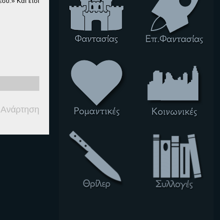
εσύ.» Και έτσι
 Ανάρτηση