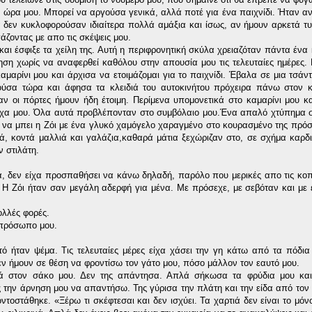
 ώρα μου. Μπορεί να αργούσα γενικά, αλλά ποτέ για ένα παιχνίδι. Ήταν αν
α δεν κυκλοφορούσαν ιδιαίτερα πολλά αμάξια και ίσως, αν ήμουν αρκετά τ
ζοντας με απο τις σκέψεις μου.
 και έσφιξε τα χείλη της. Αυτή η περιφρονητική σκύλα χρειαζόταν πάντα ένα
ση χωρίς να αναφερθεί καθόλου στην απουσία μου τις τελευταίες ημέρες. 
αρίνι μου και άρχισα να ετοιμάζομαι για το παιχνίδι. Έβαλα σε μια τσάν
ούσα τώρα και άφησα τα κλειδιά του αυτοκινήτου πρόχειρα πάνω στον κ
ξαν οι πόρτες ήμουν ήδη έτοιμη. Περίμενα υπομονετικά στο καμαρίνι μου 
υχα μου. Όλα αυτά προβλέπονταν στο συμβόλαιο μου.Ένα απαλό χτύπημα 
 να μπει η Ζόι με ένα γλυκό χαμόγελο χαραγμένο στο κουρασμένο της πρ
ιά, κοντά μαλλιά και γαλάζια,καθαρά μάτια ξεχώριζαν στο, σε σχήμα καρ
ν στιλάτη.
χα, δεν είχα προσπαθήσει να κάνω δηλαδή, παρόλο που μερικές απο τις κο
. Η Ζόι ήταν σαν μεγάλη αδερφή για μένα. Με πρόσεχε, με σεβόταν και με 
λλές φορές.
 πρόσωπο μου.
 ήταν ψέμα. Τις τελευταίες μέρες είχα χάσει την γη κάτω από τα πόδια
εν ήμουν σε θέση να φροντίσω τον γάτο μου, πόσο μάλλον τον εαυτό μου.
τιά στον σάκο μου. Δεν της απάντησα. Απλά σήκωσα τα φρύδια μου κα
 την άρνηση μου να απαντήσω. Της γύρισα την πλάτη και την είδα από τον
ντοστάθηκε. «Ξέρω τι σκέφτεσαι και δεν ισχύει. Τα χαρτιά δεν είναι το μόν