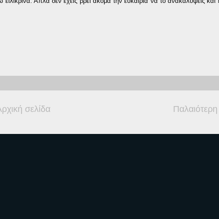
 ειλικρινά. Απλά δεν έχεις βρει ακόμα την ευκαιρία να το ανακαλύψεις και 
Αρχική σελίδα
Παλαιότερη