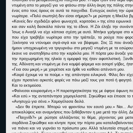
ντυμένη απο το μαγαζί για να φτάσω στην άλλη άκρη της πόλης στην
ένας απο τους όρους σε αυτά τα παιχνίδια. Ευτυχώς εκείνη την ώρ
νωρίτερα. «Πολύ σιωπηλή δεν είσαι σήμερα?» με ρώτησε η Μικέλα βγά
«Κανείς δεν σχεδιάζει φόνο φωναχτά, κοριτσάκι.» της είπα ειρωνικά
και σαν καλή δασκάλα πάντα της το έδινα. Η Ζόι έληξε την συνάντη
Ίσως ο Αναήλ να είχε κάποια σχέση με αυτό. Μπήκα γρήγορα στο καμ
που είχα τραβήξει νωρίτερα απο την τράπεζα, τα ρούχα που φορ
Ξεκίνησα να ντύνομαι σιγά-σιγά και να βάφομαι. Στις 11 που άνοι
ήμουν υποχρεωμένη να τριγυρνάω στο μαγαζί ντυμένη με τα εσώρο
έκανε να αναπηδήσω απο την καρέκλα μου. Η πόρτα μου άνοιξε για
την προχωρημένη της ηλικία η ομορφιά της ήταν αφοπλιστική. Ξανθ
της. Αδύνατη και ντυμένη με ένα κομψό φόρεμα και ασορτί γόβες, ήτα
«Γεια σου μικρή.» με χαιρέτισε και ήρθε να καθίσει απέναντι μου.
«Καιρό έχουμε να τα πούμε.» της απάντησα ειλικρινά. Φίλες δεν εί
είχαν προτείνει αρκετές φορές να πάω μαζί τους για ποτό ή φαγητό
Και το εκτιμούσα.
«Φαίνεσαι κουρασμένη.» Η παρατηρητικότητα της με άφηνε άφωνη πο
«Και εσύ.» της ανταπάντησα χαμογελαστά. Σηκώθηκε και έπιασε το
«Ανησυχώ για σένα.» Χαμογέλασα δειλά.
«Δεν θα έπρεπε. Μπορώ να φροντίσω τον εαυτό μου.» Ναι... Αυτό
αποκαλύψεις και αναμνήσεις που ξεθάβονταν η μια μετά την άλλη. Δ
«Παιχνίδι?» με ρώτησε αλλάζοντας το θέμα, ρίχνοντας μια μα
σαρδόνια.Σηκώθηκε και κίνησε προς την πόρτα μου καταλαβαίνοντας
να πιάνει και να γυρνάει το πρόσωπο μου. Αλλά τελευταία στιγμή κο