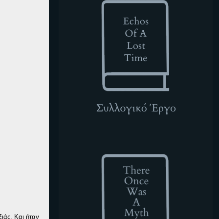
TOWAM
ιάς. Και ήταν