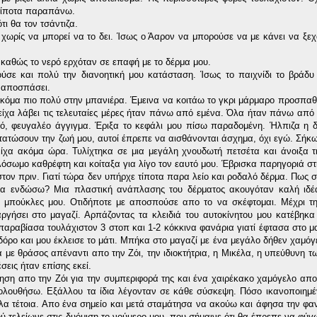
 τίποτα παραπάνω.
ι θα τον τσάντιζα.
ρίς να μπορεί να το δει. Ίσως ο Άαρον να μπορούσε να με κάνει να ξεχ
καθώς το νερό ερχόταν σε επαφή με το δέρμα μου.
ε και πολύ την διανοητική μου κατάσταση. Ίσως το παιχνίδι το βράδυ 
 αποσπάσει.
 ακόμα πιο πολύ στην μπανιέρα. Έμεινα να κοιτάω το γκρι μάρμαρο προσπα
ίχα λάβει τις τελευταίες μέρες ήταν πάνω από εμένα. Όλα ήταν πάνω από
ό, φευγαλέο άγγιγμα. Έριξα το κεφάλι μου πίσω παραδομένη. Ήλπιζα η δ
αστατώσουν την ζωή μου, αυτοί έπρεπε να αισθάνονται άσχημα, όχι εγώ. Σήκ
. Είχα ακόμα ώρα. Τυλίχτηκα σε μια μεγάλη χνουδωτή πετσέτα και άνοιξα 
όσωμο καθρέφτη και κοίταξα για λίγο τον εαυτό μου. Έβρισκα παρηγοριά στ
τον πριν. Γιατί τώρα δεν υπήρχε τίποτα παρα λείο και ροδαλό δέρμα. Πως σ
να ενδώσω? Μια πλαστική ανάπλασης του δέρματος ακουγόταν καλή ιδέ
ες μπούκλες μου. Οτιδήποτε με αποσπούσε απο το να σκέφτομαι. Μέχρι τ
αργήσει στο μαγαζί. Αρπάζοντας τα κλειδιά του αυτοκίνητου μου κατέβηκα
αραβίασα τουλάχιστον 3 στοπ και 1-2 κόκκινα φανάρια γιατί έφτασα στο μ
δόρο και μου έκλεισε το μάτι. Μπήκα στο μαγαζί με ένα μεγάλο δήθεν χαμόγ
α με θράσος απέναντι απο την Ζόι, την ιδιοκτήτρια, η Μικέλα, η υπεύθυνη τ
σεις ήταν επίσης εκεί.
ηση απο την Ζόι για την συμπεριφορά της και ένα χαιρέκακο χαμόγελο απο
ολουθήσω. Εξάλλου τα ίδια λέγονταν σε κάθε σύσκεψη. Πόσο ικανοποιημέν
α τέτοια. Απο ένα σημείο και μετά σταμάτησα να ακούω και άφησα την φα
ύ τελείωνε στις δυόμιση το νούμερο μου, που σήμαινε ότι θα έπρεπε να φύγ