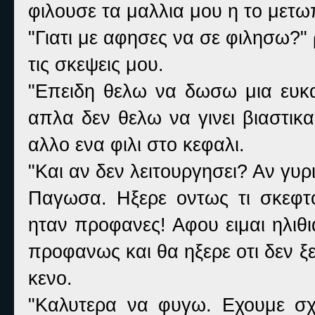
φιλουσε τα μαλλια μου η το μετω
"Γιατι με αφησες να σε φιλησω?" 
τις σκεψεις μου.
"Επειδη θελω να δωσω μια ευκ
απλα δεν θελω να γινει βιαστι
αλλο ενα φιλι στο κεφαλι.
"Και αν δεν λειτουργησει? Αν γυρι
Παγωσα. Ηξερε οντως τι σκεφτ
ηταν προφανες! Αφου ειμαι ηλιθ
προφανως και θα ηξερε οτι δεν ξ
κενο.
"Καλυτερα να φυγω. Εχουμε σχ