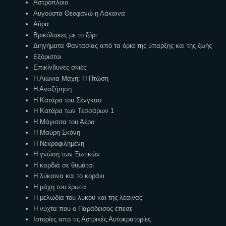
Αστρόπλοιο
Αυγούστα Θεοφανώ η Λάκαινα
Αύρα
Βρικόλακες με το ζόρι
Διηγήματα Φαντασίας από τα όρια της ύπαρξης και της ζωής
Εξόριστοι
Επικίνδυνες σκιές
Η Αιώνια Μάχη: Η Πτώση
Η Αναζήτηση
Η Κατάρα του Σένγκαο
Η Κατάρα των Τεσσάρων 1
Η Μάγισσα του Αέρα
Η Μαύρη Σκόνη
Η Νεκροφιλημένη
Η γνώση των Ξωτικών
Η καρδιά σε θυμάται
Η λύκαινα και το κοράκι
Η μάχη του έρωτα
Η μελωδία του λύκου και της λέαινας
Η νύχτα που ο Παράδεισος έπεσε
Ιστορίες απο τις Αστρικές Αυτοκρατορίες