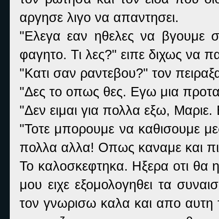
αργησε λιγο να απαντησει.
"Ελεγα εαν ηθελες να βγουμε σ
φαγητο. Τι λες?" ειπε διχως να 
"Κατι σαν ραντεβου?" τον πειραξα
"Δες το οπως θες. Εγω μια προτ
"Δεν ειμαι για πολλα εξω, Μαριε
"Τοτε μπορουμε να καθισουμε με
πολλα αλλα! Οπως καναμε και πι
Το καλοσκεφτηκα. Ηξερα οτι θα 
μου ειχε εξομολογηθει τα συναι
τον γνωρισω καλα και απο αυτη 