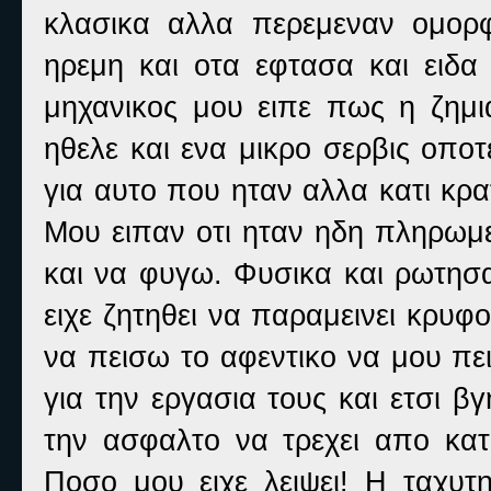
κλασικα αλλα περεμεναν ομορφ
ηρεμη και οτα εφτασα και ειδα
μηχανικος μου ειπε πως η ζημι
ηθελε και ενα μικρο σερβις οποτ
για αυτο που ηταν αλλα κατι κρ
Μου ειπαν οτι ηταν ηδη πληρω
και να φυγω. Φυσικα και ρωτησα
ειχε ζητηθει να παραμεινει κρυ
να πεισω το αφεντικο να μου πε
για την εργασια τους και ετσι β
την ασφαλτο να τρεχει απο κα
Ποσο μου ειχε λειψει! Η ταχυτ