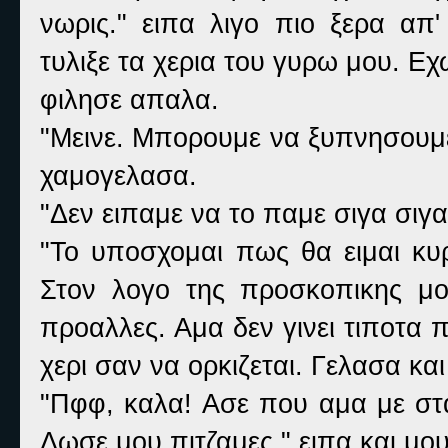
νωρις." ειπα λιγο πιο ξερα απ
τυλιξε τα χερια του γυρω μου. Ε
φιλησε απαλα.
"Μεινε. Μπορουμε να ξυπνησουμε 
χαμογελασα.
"Δεν ειπαμε να το παμε σιγα σιγα
"Το υποσχομαι πως θα ειμαι κυ
Στον λογο της προσκοπικης μου
προαλλες. Αμα δεν γινει τιποτα π
χερι σαν να ορκιζεται. Γελασα και
"Πφφ, καλα! Ασε που αμα με στ
Δωσε μου πιτζαμες." ειπα και μου