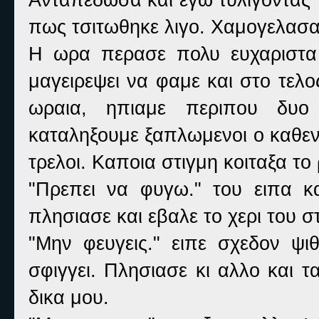
πως τσιτωθηκε λιγο. Χαμογελασα
Η ωρα περασε πολυ ευχαριστα μα
μαγειρεψει να φαμε και στο τελ
ωραια, ηπιαμε περιπου δυο
καταληξουμε ξαπλωμενοι ο καθεν
τρελοι. Καποια στιγμη κοιταξα τ
"Πρεπει να φυγω." του ειπα κα
πλησιασε και εβαλε το χερι του 
"Μην φευγεις." ειπε σχεδον ψι
σφιγγει. Πλησιασε κι αλλο και 
δικα μου.