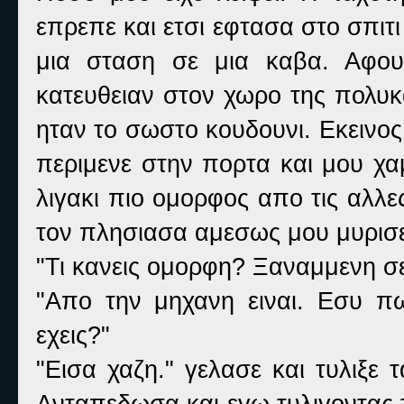
επρεπε και ετσι εφτασα στο σπι
μια σταση σε μια καβα. Αφου
κατευθειαν στον χωρο της πολυ
ηταν το σωστο κουδουνι. Εκεινος 
περιμενε στην πορτα και μου χ
λιγακι πιο ομορφος απο τις αλλε
τον πλησιασα αμεσως μου μυρισε
"Τι κανεις ομορφη? Ξαναμμενη σε
"Απο την μηχανη ειναι. Εσυ πω
εχεις?"
"Εισα χαζη." γελασε και τυλιξε
Ανταπεδωσα και εγω τυλιγοντας 