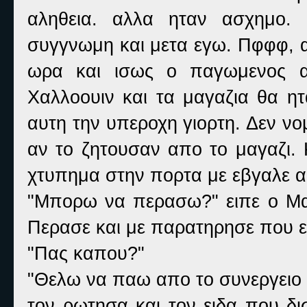
αληθεια. αλλα ηταν ασχημο. 
συγγνωμη και μετα εγω. Πφφφ, α
ωρα και ισως ο παγωμενος αε
Χαλλοουιν και τα μαγαζια θα ητ
αυτη την υπεροχη γιορτη. Δεν νο
αν το ζητουσαν απο το μαγαζι.
χτυπημα στην πορτα με εβγαλε απ
"Μπορω να περασω?" ειπε ο Μαρι
Περασε και με παρατηρησε που ε
"Πας καπου?"
"Θελω να παω απο το συνεργειο 
τον ρωτησα και τον ειδα που δι