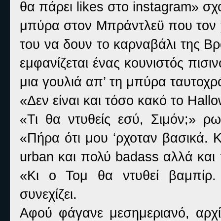
θα πάρει
likes
στο
instagram
» σχ
μπύρα στον Μπράντλεϋ που τον χ
του να δουν το καρναβάλι της Βρ
εμφανίζεται ένας κουνιστός πισι
μια γουλιά απ’ τη μπύρα ταυτοχρ
«Δεν είναι και τόσο κακό το
Hall
«Τι θα ντυθείς εσύ, Σιμόν;» ρ
«Πήρα ότι μου ‘ρχοταν βασικά. 
urban
και πολύ
badass
αλλά και 
«Κι ο Τομ θα ντυθεί βαμπίρ.
συνεχίζει.
Αφού φάγανε μεσημεριανό, αρχίζ