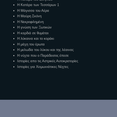
Η Κατάρα των Τεσσάρων 1
Η Μάγισσα του Αέρα
Η Μαύρη Σκόνη
Η Νεκροφιλημένη
Η γνώση των Ξωτικών
Η καρδιά σε θυμάται
Η λύκαινα και το κοράκι
Η μάχη του έρωτα
Η μελωδία του λύκου και της λέαινας
Η νύχτα που ο Παράδεισος έπεσε
Ιστορίες απο τις Αστρικές Αυτοκρατορίες
Ιστορίες για Χειμωνιάτικες Νύχτες