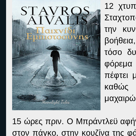
12 χτυπ
Σταχτοπ
την κυν
βοήθεια
τόσο δυ
φόρεμα 
πέφτει 
καθώς 
μαχαιρώ
15 ώρες πριν. Ο Μπράντλεϋ αφήν
στον πάγκο, στην κουζίνα της φ