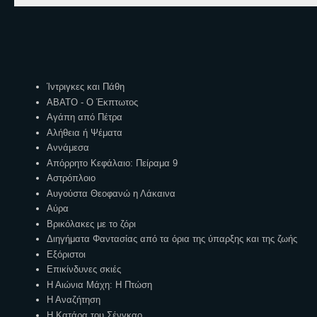
Ετικέτες
Ίντριγκες και Πάθη
ΑΒΑΤΟ - Ο Έκπτωτος
Αγάπη από Πέτρα
Αλήθεια ή Ψέματα
Αννάμεσα
Απόρρητο Κεφάλαιο: Πείραμα 9
Αστρόπλοιο
Αυγούστα Θεοφανώ η Λάκαινα
Αύρα
Βρικόλακες με το ζόρι
Διηγήματα Φαντασίας από τα όρια της ύπαρξης και της ζωής
Εξόριστοι
Επικίνδυνες σκιές
Η Αιώνια Μάχη: Η Πτώση
Η Αναζήτηση
Η Κατάρα του Σένγκαο