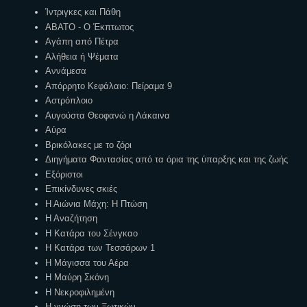
Ίντριγκες και Πάθη
ΑΒΑΤΟ - Ο Έκπτωτος
Αγάπη από Πέτρα
Αλήθεια ή Ψέματα
Αννάμεσα
Απόρρητο Κεφάλαιο: Πείραμα 9
Αστρόπλοιο
Αυγούστα Θεοφανώ η Λάκαινα
Αύρα
Βρικόλακες με το ζόρι
Διηγήματα Φαντασίας από τα όρια της ύπαρξης και της ζωής
Εξόριστοι
Επικίνδυνες σκιές
Η Αιώνια Μάχη: Η Πτώση
Η Αναζήτηση
Η Κατάρα του Σένγκαο
Η Κατάρα των Τεσσάρων 1
Η Μάγισσα του Αέρα
Η Μαύρη Σκόνη
Η Νεκροφιλημένη
Η γνώση των Ξωτικών