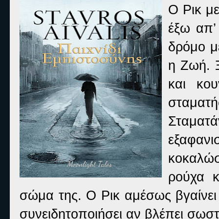
Ο Ρικ μ
έξω απ’
δρόμο μ
η Ζωή. 
και κου
σταματή
Σταματά
εξαφαν
κοκαλώσ
ρούχα κ
σώμα της. Ο Ρικ αμέσως βγαίνει
συνειδητοποιήσει αν βλέπει σωστ