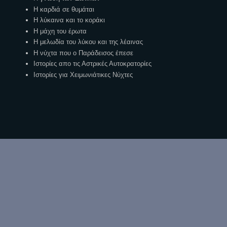
Η καρδιά σε θυμάται
Η λύκαινα και το κοράκι
Η μάχη του έρωτα
Η μελωδία του λύκου και της λέαινας
Η νύχτα που ο Παράδεισος έπεσε
Ιστορίες απο τις Αστρικές Αυτοκρατορίες
Ιστορίες για Χειμωνιάτικες Νύχτες