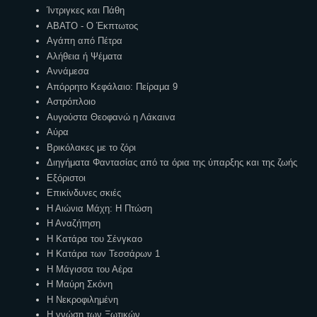
Ίντριγκες και Πάθη
ΑΒΑΤΟ - Ο Έκπτωτος
Αγάπη από Πέτρα
Αλήθεια ή Ψέματα
Αννάμεσα
Απόρρητο Κεφάλαιο: Πείραμα 9
Αστρόπλοιο
Αυγούστα Θεοφανώ η Λάκαινα
Αύρα
Βρικόλακες με το ζόρι
Διηγήματα Φαντασίας από τα όρια της ύπαρξης και της ζωής
Εξόριστοι
Επικίνδυνες σκιές
Η Αιώνια Μάχη: Η Πτώση
Η Αναζήτηση
Η Κατάρα του Σένγκαο
Η Κατάρα των Τεσσάρων 1
Η Μάγισσα του Αέρα
Η Μαύρη Σκόνη
Η Νεκροφιλημένη
Η γνώση των Ξωτικών