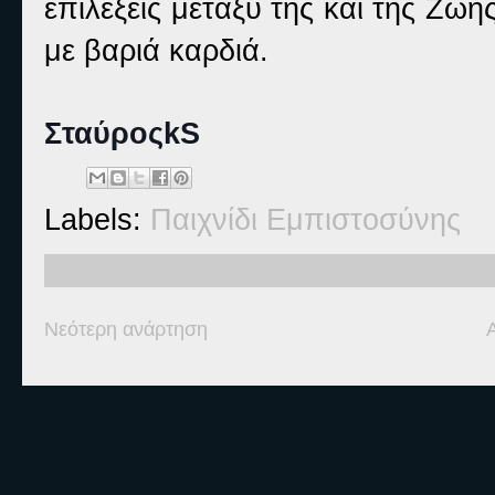
επιλέξεις μεταξύ της και της Ζωή
με βαριά καρδιά.
ΣταύροςkS
Labels:
Παιχνίδι Εμπιστοσύνης
Νεότερη ανάρτηση
Ετικέτες