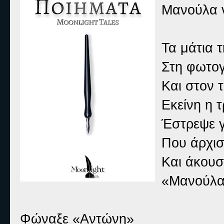
Μανούλα ν
Τα μάτια 
Στη φωτο
Και στον 
Εκείνη η 
Έστρεψε γ
Που άρχισ
Και άκουσ
«Μανούλα 
Φώναξε «Αντώνη»