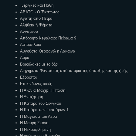
Ίντριγκες και Πάθη
ΑΒΑΤΟ - Ο Έκπτωτος
Αγάπη από Πέτρα
Αλήθεια ή Ψέματα
Αννάμεσα
Απόρρητο Κεφάλαιο: Πείραμα 9
Αστρόπλοιο
Αυγούστα Θεοφανώ η Λάκαινα
Αύρα
Βρικόλακες με το ζόρι
Διηγήματα Φαντασίας από τα όρια της ύπαρξης και της ζωής
Εξόριστοι
Επικίνδυνες σκιές
Η Αιώνια Μάχη: Η Πτώση
Η Αναζήτηση
Η Κατάρα του Σένγκαο
Η Κατάρα των Τεσσάρων 1
Η Μάγισσα του Αέρα
Η Μαύρη Σκόνη
Η Νεκροφιλημένη
Η γνώση των Ξωτικών