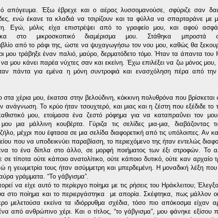
νό απόγευμα
.
Έξω έβρεχε και ο αέρας λυσσομανούσε
, σ
φύριζε σαν δαι
δες, ενώ έκανε τα κλαδιά να τσιρίζουν και τα φύλλα να σπαρταράνε με 
ση. Εγώ, μόλις είχα επιστρέψει από το γραφείο μου, και αφού ασφ
κα
στο μικροσκοπικό διαμέρισμ
α μου. Σ
τάθηκα
μπροστά στ
ιβλίο από το ράφι της, ώστε να ψυχαγωγήσω τον νου μου
, καθώς θα ξεκου
ρι μου τράβηξε έναν παλιό, μαύρο, δερματόδετο τόμο. Ήταν τα άπαντα του 
 να μου κάνει παρέα νύχτες σαν και εκείνη. Έχω επιλέξει να ζω μόνος μου,
ήταν πάντα για εμένα η μόνη συντροφιά και ενασχόληση πέρα από την
ο στα χέρια μου, έκατσα στην βελούδινη, κόκκινη πολυθρόνα
που βρίσκεται 
ην ανάγνωση. Το κρύο ήταν τσουχτερό
,
και μια
ς και η ζέστη που εξέδιδε το 
αθιστικό μου,
ετοίμασα ένα ζεστό ρόφημα για να καταπραΰνει τον μου
 μο
υ μια μάλλινη κουβέρτα
.
Γύριζα
τις σελίδες μια-μια
,
διαβάζοντας τι
ήλο, μέχρι που έφτασα σε μια σελίδα διαφορετική από τις
υπόλοιπες. Αν κα
είου που να υποδεικνύει παραβίαση, το περιεχόμενο της ήταν εντελώς διαφο
να το ένα δίπλα στο άλλο
,
σε μορφή ποιήματος των έξι στροφών
. Το 
 σε τίποτα ούτε κάποιο ανατολίτικο, ούτε
κάποιο
δυτικό, ούτε καν αρχαίο 
νώ η γεωμετρία τους ήταν ασύμμετρη και μπερδεμένη.
Η μοναδική λέξη π
ου
μαύρα γράμματα
.
“
To
γάβγισμα
”.
ρεί να είχε αυτό το περίεργο ποίημα με τις ρήσεις του Ηράκλειτου;
Έλεγξα
α στο ποίημα και το περιεργάστηκα με απορία. Σκέφτηκα, πως μάλλον ο
ερο μελετούσ
α εκείνα τα ιδιόρρυθμα σχέδια,
τόσο
πιο απόκοσμα
είχαν αρ
μένα από ανθρώπινο χέρι.
Και ο τίτλος,
“
το γάβγισμα
”
, μου φάνηκε εξίσου 