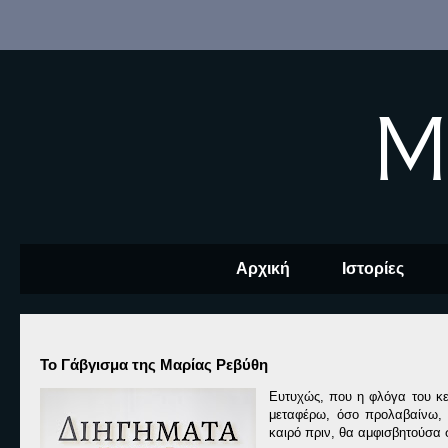
M
Αρχική
Ιστορίες
Το Γάβγισμα της Μαρίας Ρεβύθη
Ευτυχώς
,
που η φλόγα του κ
μεταφέρω
,
όσο προλαβαίνω
,
καιρό πριν
, θα αμφισβητούσα