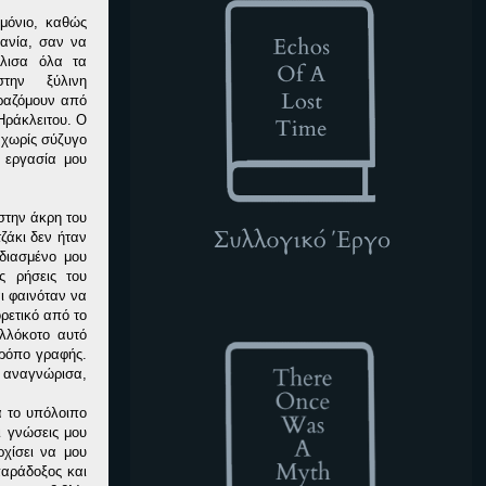
μόνιο
,
καθώς
μανία, σαν ν
α
άλισα όλα τα
ην ξύλινη
ραζόμουν από
Ηράκλειτου. Ο
 χωρίς σύζυγο
 εργασία μου
στην άκρη του
τζάκι δεν ήταν
διασμένο μου
ς ρήσεις του
ι φαινόταν να
TOWAM
ρετικό από το
αλλόκοτο αυτό
τρόπο γραφής.
 αναγνώρισα
,
 το υπόλοιπο
ι γνώσεις μου
χίσει να μου
παράδοξος και