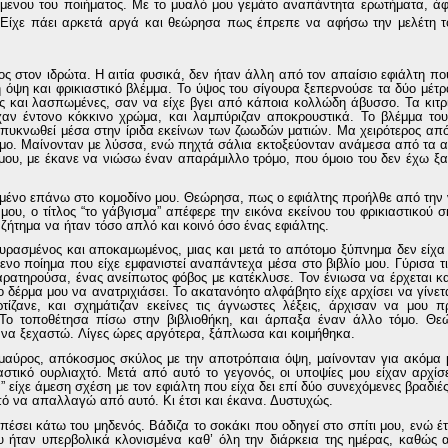
μενου του ποιήματος.
Με το μυαλό μου γεμάτο αναπάντητα ερωτήματα,
άφη
 Είχε πάει αρκετά αργά και θεώρησα πως έπρεπε να αφήσω την μελέτη τ
ς στον ιδρώτα. Η αιτία φυσικά, δεν ήταν άλλη από τον απαίσιο εφιάλτη που
 ό
ψη και φρικιαστικό
βλέμμα.
Το ύψος του σίγουρα ξεπερνούσε τα δύο μέτρ
ρές και λασπωμένες, σαν να είχε βγει από κάποια κολλώδη άβυσσο. Τα κιτρ
ίχαν έντονο κόκκινο χρώμα
, και λαμπύριζαν αποκρουστικά
. Το βλέμμα το
πυκνωθεί μέσα στην ίριδα εκείνων των ζωωδών ματιών.
Μα χειρότερος από
σμο. Μαίνονταν με λύσσα, ενώ πηχτά σάλια εκτοξεύονταν ανάμεσα από τα α
μου, με έκανε να νιώσω έναν
απαράμιλλο τρόμο, που όμοιο του
δεν έχω ξα
μένο επάνω στο κομοδίνο μου.
Θεώρησα, πως ο εφιάλτης προήλθε από την 
μου, ο τίτλος
“
το γάβγισμα
”
απέφερε την εικόνα εκείνου του φρικιαστικού 
ο ζήτημα να ήταν τόσο απλό και κοινό όσο ένας εφιάλτης.
υρασμένος και αποκαμωμένος, μιας και μετά το απότομο ξύπνημα δεν είχα
ξενο ποίημα
που είχε εμφανιστεί αναπάντεχα μέσα στο βιβλίο μου.
Γύρισα τι
αρατηρούσα, ένας ανείπωτος
φόβος με κατέκλυσε. Τον ένιωσα να έρχεται 
ο δέρμα μου να ανατριχιάσει. Το ακατανόητο αλφάβητο είχε αρχίσει να γίνετ
ζανε, και σχημάτιζαν εκείνες τις άγνωστες λέξεις, άρχι
σαν να μου π
Τ
ο τοποθέτησα πίσω στη
ν βιβλιοθήκη, και άρπαξα έναν άλλο τόμο. Θ
 να ξεχαστώ
.
Λίγες ώρες αργότερα, ξάπλωσα και κοιμήθηκα.
μαύρος, απόκοσμος
σκύλος
με την αποτρόπαια όψη, μαίνονταν
για
ακόμα 
ιαστικό
ουρλιαχτό
.
Μετά από αυτό το γεγονός, οι υποψίες μου είχαν αρχίσε
α
”
είχε άμεση σχέση με τον
εφιάλτη που είχα δει
επί δύο συνεχόμενες βραδιέ
πό να απαλλαγώ από αυτό. Κι έτσι και έκανα. Δυστυχώς.
ε πέσει κάτω του μηδενός. Βάδιζα το σοκάκι που οδηγεί στο σπίτι μου, ενώ 
υ ήταν υπερβολικά κλονισμένα καθ’ όλη την διάρκεια της ημέρας, καθώς