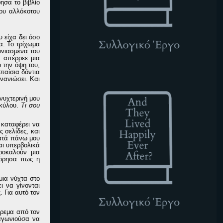
σα το βιβλίο
ου αλλόκοτου
 είχα δει όσο
α. Το τρίχωμα
ινιασμένα
του
υ απέρρεε
μια
 την όψη του,
παίσια δόντια
ATLHEA
νανιώσει. Και
νυχτερινή μου
σκύλου.
Τι σου
 καταφέρει να
ς σελίδες, και
κατά πάνω μου
αι υπερβολικά
ροκαλούν μια
εώρησα πως η
μια νύχτα
στο
ι να γίνονται
ς
. Για αυτό τον
έτρεμα από τον
 αγωνιούσα να