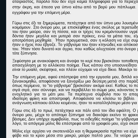
α
ταίριαστος, παρόλο
που δεν είχα κ
αμία πληροφορία
για το περιεχό
στην άκρη, και
έ
πεσα για ύπνο κάτω από το βαρύ
μου πάπλωμα
.
εγγράφου για την επόμενη μέρα.
Γ
ύρω στις έξι τα ξημερώματα, πετάχτηκα από τον ύπνο μου λουσμένο
κοιμόμουν.
Στο όνειρο μου, με επισκέφθηκε ένας σκύλος με τερατώδη
του ήταν μαύρο, σαν τη πίσσα, και οι τρίχες του κρεμόντουσαν υγ
δόντια
ήταν μεγάλα και μυτερά σαν πρόκες,
ενώ τα μάτια του, ε
αποτρόπαιη μοχθηρία.
Ήταν πραγματικά, σαν η κόλαση να είχε συμ
ήταν ο ήχος που έβγαζε. Το γάβγισμα του ήταν κτηνώδες και απόκο
του.
Ήταν τόσο δυνατό
και άγριο, που καθώς αλυχτούσε
στο όνειρο 
τότε ξύπνησα.
Ξεφύσησα με ανακούφιση και άναψα το κερί που βρισκόταν τοποθετη
απασχόληση με το αλλόκοτο
ποίημα. Π
ως κάπου στο υποσυνείδητο 
είναι το μυαλό
, σκέφτηκα, και πλέον εύχομαι να είχα δίκιο. Μακάρι τ
Την επόμενη μέρα, αφού επέστρεψα από την εργασία μου, διπλά κο
ξανακοιμηθώ, αποφάσισα να ξαναρίξω μια δεύτερη μα
τιά στο παρά
όπως
περίμενα, το
“
το γάβγισμα
”
βρισκόταν ακόμα εκεί
. Καθώ
ς το π
σιγά σιγά, σαν σύννεφο, και να περιβάλλει το σώμα μου, κάνοντας τ
ενοχλητικό για το μάτι μου. Τα περίτεχνα σύμβολα που το απαρτί
ιδιαίτερη
φρίκη και αποστροφή.
Αποφάσισα να κλείσω
το βιβλίο
. 
ανάγνωση κάποιου άλλου κειμένου, ήταν το καταλληλότερο μέσο για
Γύρω στις έξι το πρωί, πετάχτηκα και πάλι από τον ίδιο
εφιάλτη. Ο 
όνειρο μου,
μέχρι
το απότομο ξύπνημα να διακόψει
εκείνο το φρικ
βάσιμες. Δεν υπήρχε αμ
φιβολία, πως το ειδεχθές ποίημα
“
το γάβγισμ
λόγο, το απόγεμα μόλις θα επέστρεφα από το γραφείο μου, είχα σκο
Μόλις είχε αρχίσει να σκοτεινιάζει και η θερμοκρασία πρέπει να είχ
φόβο και το κρύο μέσα στο μακρύ, μαύρο παλτό μου.
Τα νεύρα μο