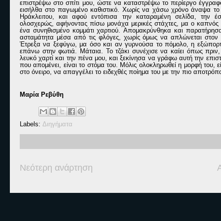
επιστρέψω στο σπίτι μου, ώστε να καταστρέψω το περίεργο έγγραφο 
εισήλθα στο παγωμένο καθιστικό. Χωρίς να χάσω χρόνο άναψα το τ
Ηράκλειτου, και
αφού εντόπισα την καταραμένη σελίδα, την έσ
ολοσχερώς
,
αφήνοντας πίσω μονάχα μερικές
στάχτες, μα
ο καπνός
ένα συνηθισμένο κομμάτι χαρτιού.
Απομακρ
ύνθηκα και παρατήρησα
ασταμάτητα
μέσα από τις φλόγες
, χωρίς όμως να απλώνεται στον
Έτρεξα να ξεφύγω
,
μα όσο και αν γυρνούσα το πόμολο
, η
εξώπο
ρ
επάνω στην φωτιά. Μάταια. Το τζάκι συνέχισε να καίει όπως πριν
,
λευκό χαρτί και την πένα μου
,
και ξεκίνησα να γράφω αυτή την επισ
που απομένει, είναι το στόμα του. Μόλις ολοκληρωθεί η μορφή του, ε
στο όνειρο, να απαγγέλει το ειδεχθές ποίημα του με την πιο αποτρόπ
Μαρία Ρεβύθη
Labels:
Διηγήματα
Νεότερη ανάρτηση