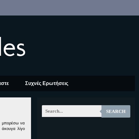
les
αστε
Συχνές Ερωτήσεις
SEARCH
α μπορέσω να
ν άκουγα
λίγο
EOALT