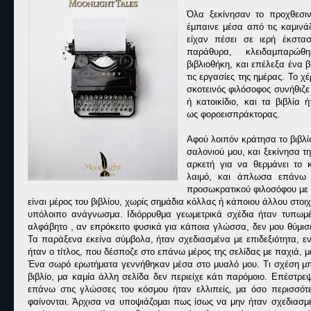
Όλα ξεκίνησαν
το προχθεσι
έμπαινε μέσα από τις καμινά
είχαν πέσει σε ιερή έκστα
παράθυρα,
κ
λειδαμπαρώθη
βιβλιοθήκη,
και
επέλεξα
ένα β
τις εργασίες της ημέρας.
Το χέ
σκοτεινός φιλόσοφος συνήθιζε
ή κατοικίδιο
,
και τα βιβλία 
ως
φοροεισπράκτορας
.
Αφού λοιπόν κράτησα το βιβλί
σαλονιού
μου
,
και ξεκίνησα τ
αρκετή
για
να θερμάνει το κ
λαιμό
,
και
άπλωσα επάνω
προσωκρατικού φιλοσόφου με ζ
είναι
μέρο
ς του βιβλίου, χωρίς σημάδια κόλ
λας ή κάποιου άλλου στοιχ
υπόλοιπο ανάγνωσμ
α. Ιδιόρρυθμα γεωμετρικά σχέδια
ήταν τυπωμέ
αλφάβητο , αν επρόκειτο φυσικά για κάποια γλώσσα, δεν μου θύμισε
Τα παράξενα εκείνα σύμβολα, ήταν σχεδιασμένα με επιδεξιότητα, ε
ήταν ο τ
ίτλος
, που δέσποζε
στο επάνω μέρος της σελίδας
με παχιά, 
Ένα σωρό ερωτήματα
γεννήθηκαν μέσα στο μυαλό μου. Τι σχέση μπο
βιβλίο, μα καμία άλλη σελίδα δεν περιείχε κάτι παρόμοιο.
Επέστρεψ
επάνω στις γλώσσες του κόσμου ήταν ελλιπείς, μα όσο περισσότ
φαίνονται
. Ά
ρχισα να υποψιάζομαι πως ίσως να μην ήταν σχεδιασ