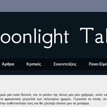
oonlight Ta
Άρθρα
Κριτικές
Συνεντεύξεις
Ποιοι Είμ
εριού
μου καίει δυνατά,
και το με
λάνι της πένας μου ρέει γρήγορα
, ώστε ν
τα φρικιαστικά γεγονότα
των τελευτ
αίων ημερών. Γεγονότα τα οποία, α
στην αυθεντικότητα
τους και θα χλεύαζα όποιον μου τα μετέφερε.