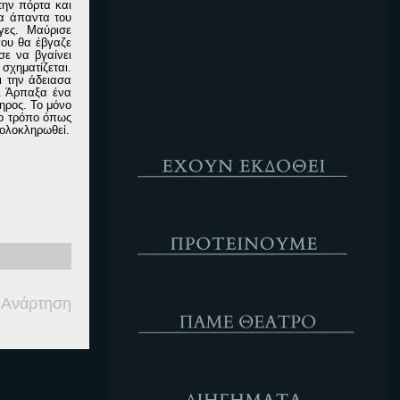
την πόρτα και
α άπαντα του
Κενό
γες
. Μαύρισε
ου θα έβγαζε
σε να βγαί
νει
 σχηματίζε
ται.
ι την άδειασα
. Ά
ρπαξα ένα
ηρος. Το μόνο
ο τρόπο όπως
 ολοκληρωθεί
.
Έχουν Εκδοθεί
Προτέινουμε
ΘΕΑΤΡΟ
 Ανάρτηση
Διηγήματα