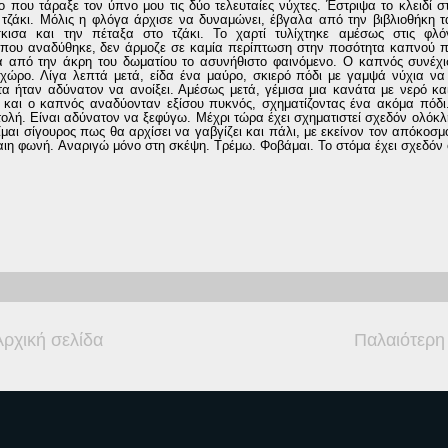
που τάραξε τον ύπνο μου τις δύο τελευταίες νύχτες. Έστριψα το κλειδί σ
ζάκι. Μόλις η φλόγα άρχισε να δυναμώνει, έβγαλα από την βιβλιοθ
ήκη τ
κισα και την πέταξα στο τζάκι
. Το χαρτί τυλίχτηκε
αμέσως
στις φλό
 που αναδύθηκε
, δεν
άρμοζε σε καμία περίπτωση στην ποσότητα καπνού π
 από την άκρη του δωματίου το ασυνήθιστο φαινόμενο
. Ο καπνός συνέχι
 χώρο
. Λ
ίγα λεπτά
μετά
, είδα ένα μαύρο, σκιερό πόδι με γαμψά νύχια να
τα ήταν αδύνατον να ανοίξει. Αμέσως μετά, γέμισα μια κανάτα με νερό κα
και ο καπνός αναδύονταν εξίσου
πυκνός
,
σχηματίζοντας ένα ακόμα πόδι
τολ
ή. Είναι αδύνατον να ξεφύγω. Μέχρι τώρα έχει σχηματιστεί σχεδόν ολόκλ
ίμαι σίγουρος πως θα αρχίσει να γαβγίζει και πάλι
,
με εκείνον τον απόκοσμ
αιη φωνή.
Αναριγώ μόνο στη σκέψη.
Τρέμω. Φοβάμαι.
Το στόμα έχει σχεδόν
Αρχική σελίδα
Παλαιότερη