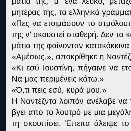
μάτια της, μ’ ένα λευκό, μετα
μητέρας της, τα ελληνικά γράμματ
«Πες να ετοιμάσουν το ατμόλου
της ν’ ακουστεί σταθερή. Δεν τα
μάτια της φαίνονταν κατακόκκινα
«Αμέσως.», αποκρίθηκε η Ναντέζ
«Κι εσύ Ιουστίνη, πήγαινε να ετ
Να μας περιμένεις κάτω.»
«Ό,τι πεις εσύ, κυρά μου.»
Η Ναντέζντα λοιπόν ανέλαβε να τ
βγει από το λουτρό με μια μεγάλ
τη σκουπίσει. Έπειτα άλειψε το