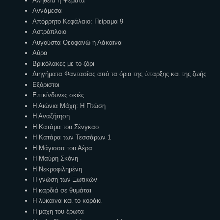
Αλήθεια ή Ψέματα
Αννάμεσα
Απόρρητο Κεφάλαιο: Πείραμα 9
Αστρόπλοιο
Αυγούστα Θεοφανώ η Λάκαινα
Αύρα
Βρικόλακες με το ζόρι
Διηγήματα Φαντασίας από τα όρια της ύπαρξης και της ζωής
Εξόριστοι
Επικίνδυνες σκιές
Η Αιώνια Μάχη: Η Πτώση
Η Αναζήτηση
Η Κατάρα του Σένγκαο
Η Κατάρα των Τεσσάρων 1
Η Μάγισσα του Αέρα
Η Μαύρη Σκόνη
Η Νεκροφιλημένη
Η γνώση των Ξωτικών
Η καρδιά σε θυμάται
Η λύκαινα και το κοράκι
Η μάχη του έρωτα