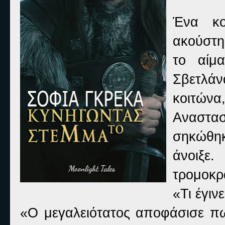
Ένα κο
ακούστη
το αίμ
Σβετλάν
κοιτών
Αναστασ
σηκώθηκ
άνοιξε
τρομοκρ
«Τι έγιν
«Ο μεγαλειότατος αποφάσισε πω