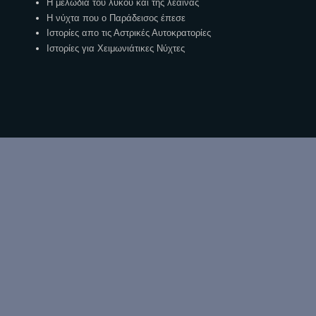
Η μελωδία του λύκου και της λέαινας
Η νύχτα που ο Παράδεισος έπεσε
Ιστορίες απο τις Αστρικές Αυτοκρατορίες
Ιστορίες για Χειμωνιάτικες Νύχτες