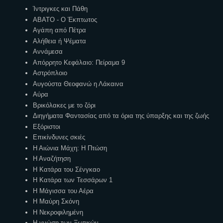
Ίντριγκες και Πάθη
ΑΒΑΤΟ - Ο Έκπτωτος
Αγάπη από Πέτρα
Αλήθεια ή Ψέματα
Αννάμεσα
Απόρρητο Κεφάλαιο: Πείραμα 9
Αστρόπλοιο
Αυγούστα Θεοφανώ η Λάκαινα
Αύρα
Βρικόλακες με το ζόρι
Διηγήματα Φαντασίας από τα όρια της ύπαρξης και της ζωής
Εξόριστοι
Επικίνδυνες σκιές
Η Αιώνια Μάχη: Η Πτώση
Η Αναζήτηση
Η Κατάρα του Σένγκαο
Η Κατάρα των Τεσσάρων 1
Η Μάγισσα του Αέρα
Η Μαύρη Σκόνη
Η Νεκροφιλημένη
Η γνώση των Ξωτικών