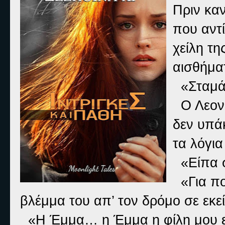
Πριν καν
που αντί
χείλη τη
αισθήμα
«Σταμά
Ο Λεονά
δεν υπά
τα λόγια
«Είπα σ
«Για πο
βλέμμα του απ’ τον δρόμο σε εκεί
«Η Έμμα… η Έμμα η φίλη μου είν