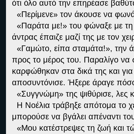
ότι όλο αυτό την επηρέασε βαθύτ
«Περίμενε» τον άκουσε να φωνά
«Παράτα με!» του φώναξε με τη σ
άντρας έπαιζε μαζί της με τον χε
«Γαμώτο, είπα σταμάτα!», την ά
προς το μέρος του. Παραλίγο να 
καρφώθηκαν στα δικά της και για
αποσυντόνισε. Ήξερε άραγε πόσο
«Συγγνώμη» της ψιθύρισε, λες κα
Η Νοέλια τράβηξε απότομα το χέρ
μπορούσε να βγάλει απέναντι του
«Μου κατέστρεψες τη ζωή και τώ