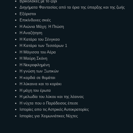
Βρικόλακες με το ζόρι
Διηγήματα Φαντασίας από τα όρια της ύπαρξης και της ζωής
Εξόριστοι
Επικίνδυνες σκιές
Η Αιώνια Μάχη: Η Πτώση
Η Αναζήτηση
Η Κατάρα του Σένγκαο
Η Κατάρα των Τεσσάρων 1
Η Μάγισσα του Αέρα
Η Μαύρη Σκόνη
Η Νεκροφιλημένη
Η γνώση των Ξωτικών
Η καρδιά σε θυμάται
Η λύκαινα και το κοράκι
Η μάχη του έρωτα
Η μελωδία του λύκου και της λέαινας
Η νύχτα που ο Παράδεισος έπεσε
Ιστορίες απο τις Αστρικές Αυτοκρατορίες
Ιστορίες για Χειμωνιάτικες Νύχτες