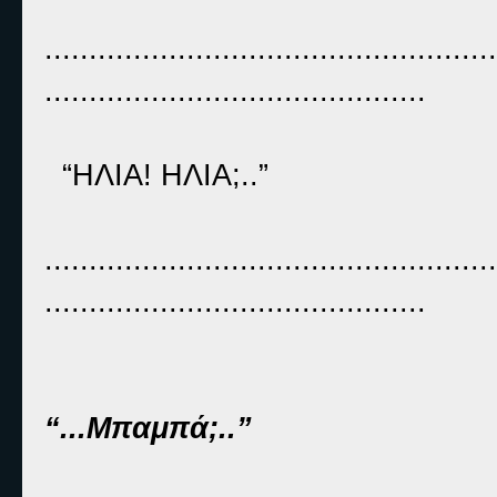
...................................................
...........................................
“ΗΛΙΑ! ΗΛΙΑ;..”
...................................................
...........................................
“...Μπαμπά;..”