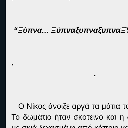
“Ξύπνα... ΞύπναξυπναξυπναΞ
.
. 
Ο Νίκος άνοιξε αργά τα μάτια τ
Το δωμάτιο ήταν σκοτεινό και η 
με σκιά ξεχασμένη από κάποιο κα