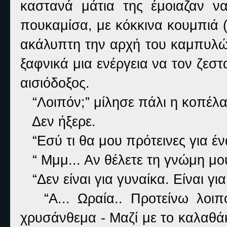
καστανά μάτια της έμοιαζαν ν
πουκαμίσα, με κόκκινα κουμπιά 
ακάλυπτη την αρχή του καμπυλώμ
ξαφνικά μια ενέργεια να τον ζεστα
αισιόδοξος.
“Λοιπόν;” μίλησε πάλι η κοπέλα,
Δεν ήξερε.
“Εσύ τι θα μου πρότεινες για έ
“ Μμμ... Αν θέλετε τη γνώμη μου, 
“Δεν είναι για γυναίκα. Είναι για
“Α... Ωραία.. Προτείνω λοιπό
χρυσάνθεμα - Μαζί με το καλαθάκι