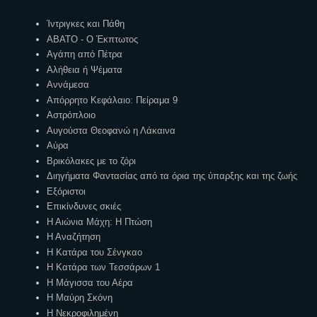
Ετικέτες
Ίντριγκες και Πάθη
ΑΒΑΤΟ - Ο Έκπτωτος
Αγάπη από Πέτρα
Αλήθεια ή Ψέματα
Αννάμεσα
Απόρρητο Κεφάλαιο: Πείραμα 9
Αστρόπλοιο
Αυγούστα Θεοφανώ η Λάκαινα
Αύρα
Βρικόλακες με το ζόρι
Διηγήματα Φαντασίας από τα όρια της ύπαρξης και της ζωής
Εξόριστοι
Επικίνδυνες σκιές
Η Αιώνια Μάχη: Η Πτώση
Η Αναζήτηση
Η Κατάρα του Σένγκαο
Η Κατάρα των Τεσσάρων 1
Η Μάγισσα του Αέρα
Η Μαύρη Σκόνη
Η Νεκροφιλημένη