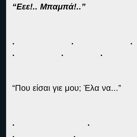
“Εεε!.. Μπαμπά!..”
. .
. . . 
“Που είσαι γιε μου; Έλα να...”
. .
. . 