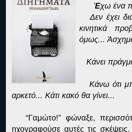
Έ
χω ένα π
Δεν έχει δια
κινητικά προ
όμως... Άσχη
Κάνει πράγματ
Κάνω ότι μπο
αρκετό... Κάτι κακό θα γίνει...
“Γαμώτο!” φώναξε, περισσότ
ηχογραφούσε αυτές τις σκέψεις.