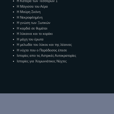
Η Κατάρα των Τεσσάρων 1
Η Μάγισσα του Αέρα
Η Μαύρη Σκόνη
Η Νεκροφιλημένη
Η γνώση των Ξωτικών
Η καρδιά σε θυμάται
Η λύκαινα και το κοράκι
Η μάχη του έρωτα
Η μελωδία του λύκου και της λέαινας
Η νύχτα που ο Παράδεισος έπεσε
Ιστορίες απο τις Αστρικές Αυτοκρατορίες
Ιστορίες για Χειμωνιάτικες Νύχτες