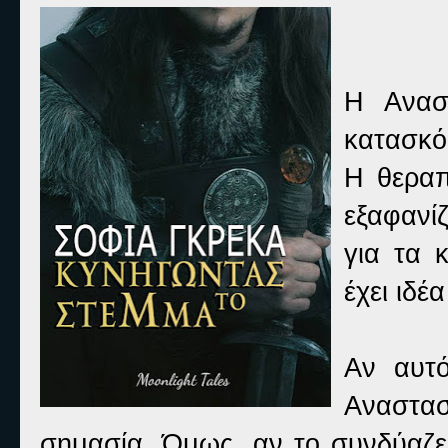
Η Ανασ
κατασκό
Η θεραπ
εξαφανίζ
για τα 
έχει ιδέ
Αν αυτ
Αναστασ
σημασία. Όμως, αν το συνδύαζες