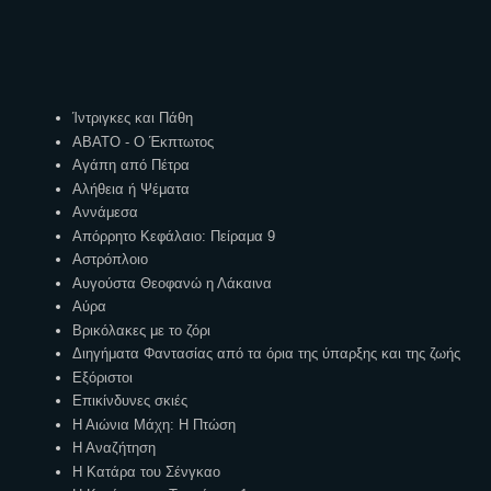
Ετικέτες
Ίντριγκες και Πάθη
ΑΒΑΤΟ - Ο Έκπτωτος
Αγάπη από Πέτρα
Αλήθεια ή Ψέματα
Αννάμεσα
Απόρρητο Κεφάλαιο: Πείραμα 9
Αστρόπλοιο
Αυγούστα Θεοφανώ η Λάκαινα
Αύρα
Βρικόλακες με το ζόρι
Διηγήματα Φαντασίας από τα όρια της ύπαρξης και της ζωής
Εξόριστοι
Επικίνδυνες σκιές
Η Αιώνια Μάχη: Η Πτώση
Η Αναζήτηση
Η Κατάρα του Σένγκαο