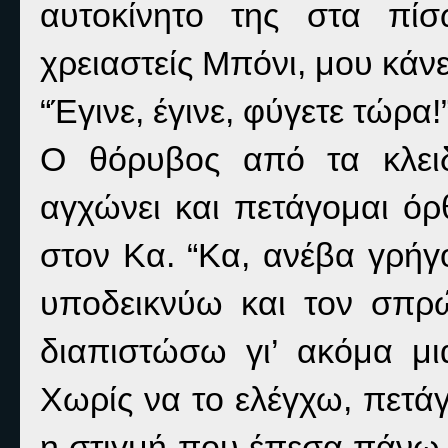
αυτοκίνητο της στα πίσ
χρειαστείς Μπόνι, μου κάν
“Έγινε, έγινε, φύγετε τώρα!
Ο θόρυβος από τα κλει
αγχώνει και πετάγομαι ό
στον Κα. “Κα, ανέβα γρήγ
υποδεικνύω και τον σπρ
διαπιστώσω γι’ ακόμα μι
Χωρίς να το ελέγχω, πετάγ
η στιγμή που έπεσα πάνω 