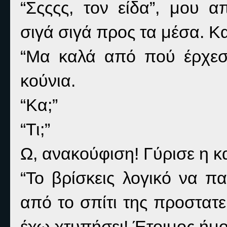
“Σςςςς, τον είδα”, μου 
σιγά σιγά προς τα μέσα. Κ
“Μα καλά από πού έρχεστ
κούνια.
“Κα;”
“Τι;”
Ω, ανακούφιση! Γύρισε η κ
“Το βρίσκεις λογικό να π
από το σπίτι της προστα
έχω χτυπήσει! Έτοιμος ήμο