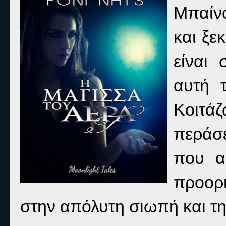
Μπαίνο
και ξε
είναι 
αυτή 
Κοιτάζ
περάσ
που α
προορι
στην απόλυτη σιωπή και τ