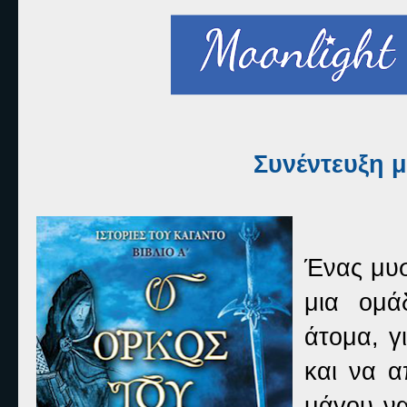
Συνέντευξη 
Ένας μυσ
μια ομά
άτομα, γ
και να α
μάγου να