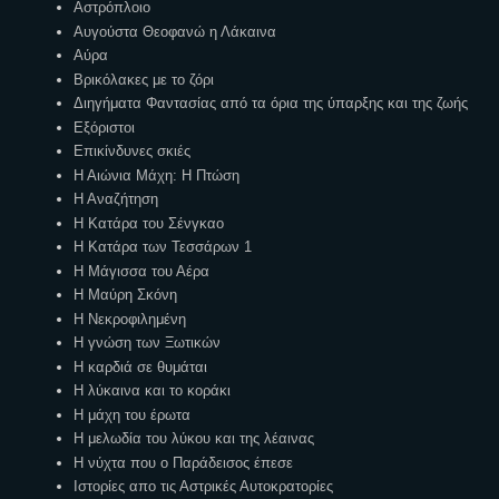
Αστρόπλοιο
Αυγούστα Θεοφανώ η Λάκαινα
Αύρα
Βρικόλακες με το ζόρι
Διηγήματα Φαντασίας από τα όρια της ύπαρξης και της ζωής
Εξόριστοι
Επικίνδυνες σκιές
Η Αιώνια Μάχη: Η Πτώση
Η Αναζήτηση
Η Κατάρα του Σένγκαο
Η Κατάρα των Τεσσάρων 1
Η Μάγισσα του Αέρα
Η Μαύρη Σκόνη
Η Νεκροφιλημένη
Η γνώση των Ξωτικών
Η καρδιά σε θυμάται
Η λύκαινα και το κοράκι
Η μάχη του έρωτα
Η μελωδία του λύκου και της λέαινας
Η νύχτα που ο Παράδεισος έπεσε
Ιστορίες απο τις Αστρικές Αυτοκρατορίες