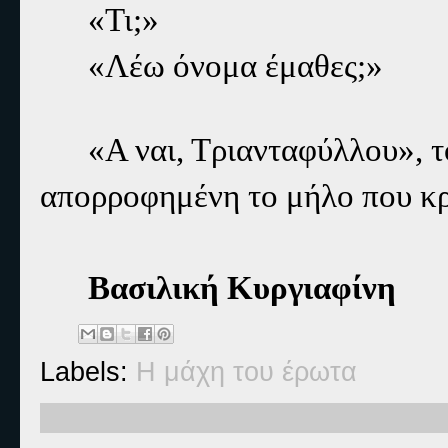
«Τι;»
«Λέω όνομα έμαθες;»
«Α ναι, Τριανταφύλλου», το
απορροφημένη το μήλο που κρ
Βασιλική Κυργιαφίνη
Labels:
Η μάχη του έρωτα