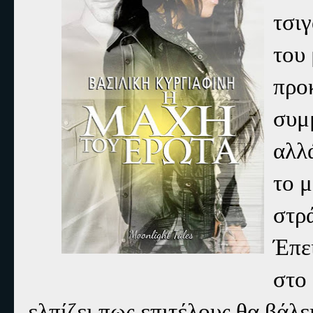
τσιγ
του 
προ
συμμ
αλλ
το μ
στρ
Έπει
στο
ελπίζει πως επιτέλους θα βάλε