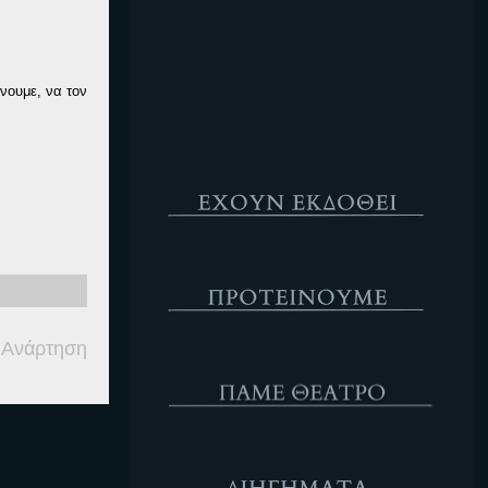
Κενό
ένουμε, να τον
Έχουν Εκδοθεί
Προτέινουμε
 Ανάρτηση
ΘΕΑΤΡΟ
Διηγήματα