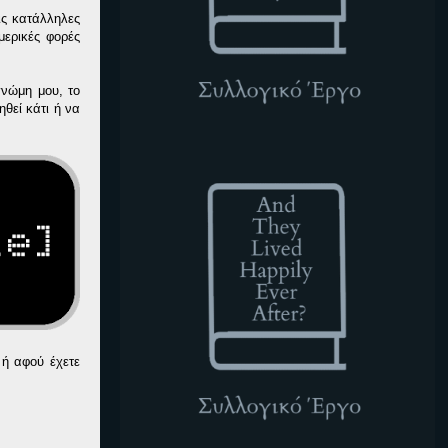
τις κατάλληλες
μερικές φορές
γνώμη μου, το
θεί κάτι ή να
ATLHEA
 ή αφού έχετε