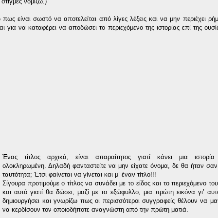
 στιγμές νομίζω.)
πως είναι σωστό να αποτελείται από λίγες λέξεις και να μην περιέχει ρήμ
ται για να καταφέρει να αποδώσει το περιεχόμενο της ιστορίας επί της ουσί
Ένας τίτλος αρχικά, είναι απαραίτητος γιατί κάνει μια ιστορία
ολοκληρωμένη. Δηλαδή φανταστείτε να μην είχατε όνομα, δε θα ήταν σαν
ταυτότητα; Έτσι φαίνεται να γίνεται και μ’ έναν τίτλο!!!
Σίγουρα προτιμούμε ο τίτλος να συνάδει με το είδος και το περιεχόμενο το
και αυτό γιατί θα δώσει, μαζί με το εξώφυλλο, μια πρώτη εικόνα γι’ αυ
δημιουργήσει και γνωρίζω πως οι περισσότεροι συγγραφείς θέλουν να μα
να κερδίσουν τον οποιοδήποτε αναγνώστη από την πρώτη ματιά.