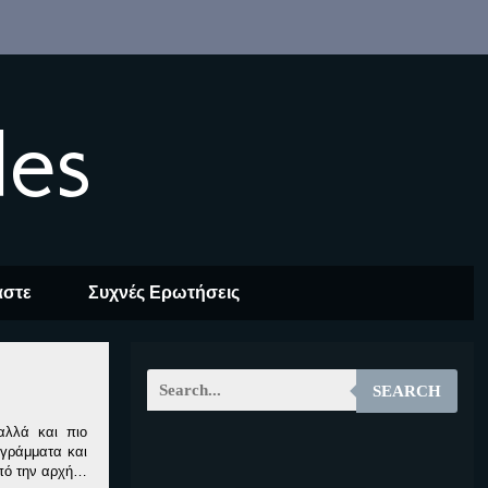
les
αστε
Συχνές Ερωτήσεις
SEARCH
αλλά και πιο
 γράμματα και
EOALT
από την αρχή…