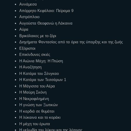
Αννάμεσα
Απόρρητο Κεφάλαιο: Πείραμα 9
Αστρόπλοιο
Αυγούστα Θεοφανώ η Λάκαινα
Αύρα
Βρικόλακες με το ζόρι
Διηγήματα Φαντασίας από τα όρια της ύπαρξης και της ζωής
Εξόριστοι
Επικίνδυνες σκιές
Η Αιώνια Μάχη: Η Πτώση
Η Αναζήτηση
Η Κατάρα του Σένγκαο
Η Κατάρα των Τεσσάρων 1
Η Μάγισσα του Αέρα
Η Μαύρη Σκόνη
Η Νεκροφιλημένη
Η γνώση των Ξωτικών
Η καρδιά σε θυμάται
Η λύκαινα και το κοράκι
Η μάχη του έρωτα
Η μελωδία του λύκου και της λέαινας