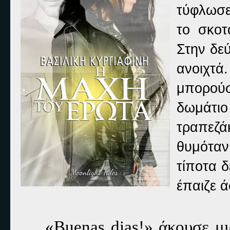
τύφλωσε
το σκοτ
Στην δε
ανοιχτά
μπορούσ
δωμάτι
τραπεζά
θυμόταν
τίποτα 
έπαιζε ά
«
Buenas
dias
!» άκουσε μι