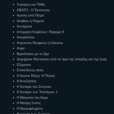
Ίντριγκες και Πάθη
ΑΒΑΤΟ - Ο Έκπτωτος
Αγάπη από Πέτρα
Αλήθεια ή Ψέματα
Αννάμεσα
Απόρρητο Κεφάλαιο: Πείραμα 9
Αστρόπλοιο
Αυγούστα Θεοφανώ η Λάκαινα
Αύρα
Βρικόλακες με το ζόρι
Διηγήματα Φαντασίας από τα όρια της ύπαρξης και της ζωής
Εξόριστοι
Επικίνδυνες σκιές
Η Αιώνια Μάχη: Η Πτώση
Η Αναζήτηση
Η Κατάρα του Σένγκαο
Η Κατάρα των Τεσσάρων 1
Η Μάγισσα του Αέρα
Η Μαύρη Σκόνη
Η Νεκροφιλημένη
Η γνώση των Ξωτικών