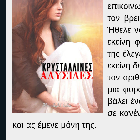
επικοιν
τον βρε
Ήθελε ν
εκείνη 
της έλε
εκείνη δ
τον αριθ
μια φορ
βάλει έν
σε κανέ
και ας έμενε μόνη της.