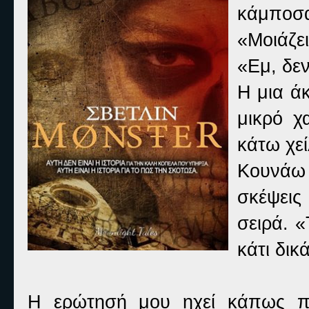
κάμποσ
«Μοιάζε
«Εμ, δεν
Η μια ά
μικρό χ
κάτω χεί
Κουνάω 
σκέψεις
σειρά. «
κάτι δι
Η ερώτησή μου ηχεί κάπως πα