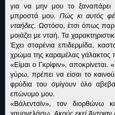
για να μην μου το ξαναπάρει 
μπροστά μου.
Πώς κι αυτός φέ
νταήδες.
Ωστόσο, έτσι όπως παρα
μοιάζει με νταή. Τα χαρακτηριστ
Έχει σταρένια επιδερμίδα, καστ
χρώμα της καραμέλας γάλακτος π
«Είμαι ο Γκρίφιν», αποκρίνεται. 
γύρω, πρέπει να είσαι το καινο
φρύδια του σμίγουν όλο αβεβα
επώνυμο μου.
«Βάλενταϊν», τον διορθώνω 
χαμογελάσω.
Ακούς εκεί Άντριαν 