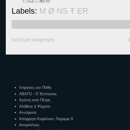
Labels:
M Ø NS Ŧ ER
Νεότερη ανάρτηση
Ετικέτες
Ίντριγκες και Πάθη
ΑΒΑΤΟ - Ο Έκπτωτος
Αγάπη από Πέτρα
Αλήθεια ή Ψέματα
Αννάμεσα
Απόρρητο Κεφάλαιο: Πείραμα 9
Αστρόπλοιο