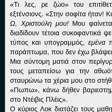
«Τι λες, ρε ζώο» του επιτίθε
εξτένσιονς. «Στην σοφίτα ήταν! Κ
Ω, Χριστούλη μου!
Μου φαίνετα
διαδίδουν τέτοια συκοφαντικά ψ
τύπος και υπογραμμός,
εμένα
π
παράπτωμα, που δεν έχω βλάψει 
Μια σύντομη ματιά στον περίγυ
τους μεταπείσω για την αθωό
σταυρώνω τα χέρια μου στο στήθο
«Πωπω», κάνω δήθεν βαριεστημ
στο Ντέιβις Πλέις».
Ο κύριος Λοκ διατάζει τους μαθ