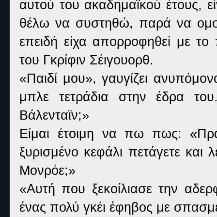
αυτού του ακαδημαϊκού έτους, ε
θέλω να συστηθώ, παρά να ομολ
επειδή είχα απορροφηθεί με το 
του Γκρίφιν Σέιγουορθ.
«Παιδί μου», γαυγίζει ανυπόμον
μπλε τετράδια στην έδρα του
Βάλενταϊν;»
Είμαι έτοιμη να πω πως: «Πράγ
ξυρισμένο κεφάλι πετάγετε και 
Μονρόε;»
«Αυτή που ξεκοίλιασε την αδερ
ένας πολύ γκέι έφηβος με σπασμ