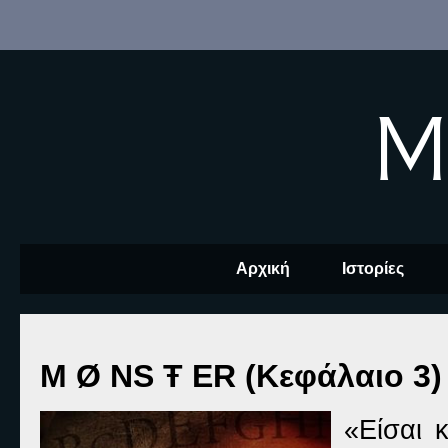
M
Αρχική
Ιστορίες
M Ø NS Ŧ ER (Κεφάλαιο 3)
«Είσαι 