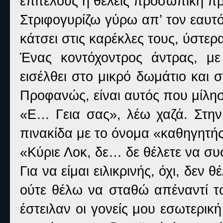
επιτέλους ή θέλεις προσωπική π
Στριφογυρίζω γύρω απ’ τον εαυτ
κάτσει στις καρέκλες τους, ύστε
Ένας κοντόχοντρος άντρας, με
εισέλθει στο μικρό δωμάτιο και
Προφανώς, είναι αυτός που μίλησ
«Ε… Γεια σας», λέω χαζά. Στην
πινακίδα με το όνομα «καθηγητή
«Κύριε Λοκ, δε… δε θέλετε να σ
Για να είμαι ειλικρινής, όχι, δε
ούτε θέλω να σταθώ απέναντί το
έστειλαν οι γονείς μου εσωτερικ