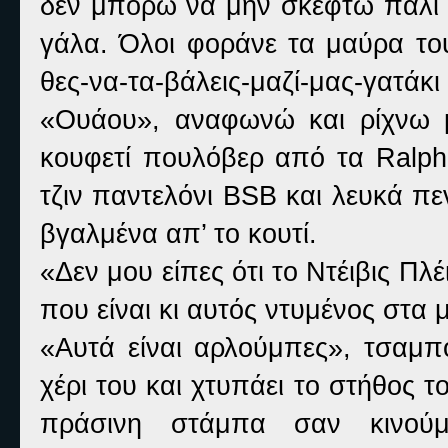
δεν μπορώ να μην σκεφτώ πάλι ό
γάλα. Όλοι φοράνε τα μαύρα του
θες-να-τα-βάλεις-μαζί-μας-γατάκι
«Ουάου», αναφωνώ και ρίχνω 
κουφετί πουλόβερ από τα
Ralph
τζιν παντελόνι
BSB
και λευκά πε
βγαλμένα απ’ το κουτί.
«Δεν μου είπες ότι το Ντέιβις Πλ
που είναι κι αυτός ντυμένος στα 
«Αυτά είναι αρλούμπες», τσαμπ
χέρι του και χτυπάει το στήθος τ
πράσινη στάμπα σαν κινούμ