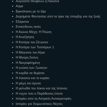
Αυγούστα Θεοφανώ η Λάκαινα
Αύρα
Βρικόλακες με το ζόρι
Διηγήματα Φαντασίας από τα όρια της ύπαρξης και της ζωής
Εξόριστοι
Επικίνδυνες σκιές
Η Αιώνια Μάχη: Η Πτώση
Η Αναζήτηση
Η Κατάρα του Σένγκαο
Η Κατάρα των Τεσσάρων 1
Η Μάγισσα του Αέρα
Η Μαύρη Σκόνη
Η Νεκροφιλημένη
Η γνώση των Ξωτικών
Η καρδιά σε θυμάται
Η λύκαινα και το κοράκι
Η μάχη του έρωτα
Η μελωδία του λύκου και της λέαινας
Η νύχτα που ο Παράδεισος έπεσε
Ιστορίες απο τις Αστρικές Αυτοκρατορίες
Ιστορίες για Χειμωνιάτικες Νύχτες