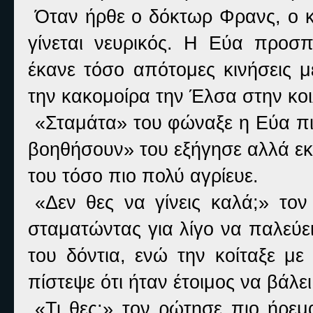
Όταν ήρθε ο δόκτωρ Φρανς, ο κ
γίνεται νευρικός. Η Εύα προσ
έκανε τόσο απότομες κινήσεις μ
την κακομοίρα την Έλσα στην κοι
«Σταμάτα» του φώναξε η Εύα πι
βοηθήσουν» του εξήγησε αλλά εκ
του τόσο πιο πολύ αγρίευε.
«Δεν θες να γίνεις καλά;» το
σταματώντας για λίγο να παλεύε
του δόντια, ενώ την κοίταξε μ
πίστεψε ότι ήταν έτοιμος να βάλε
«Τι θες;» τον ρώτησε πιο ήρε