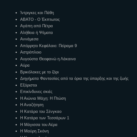
Ετικέτες
Ίντριγκες και Πάθη
ΑΒΑΤΟ - Ο Έκπτωτος
Αγάπη από Πέτρα
Αλήθεια ή Ψέματα
Αννάμεσα
Απόρρητο Κεφάλαιο: Πείραμα 9
Αστρόπλοιο
Αυγούστα Θεοφανώ η Λάκαινα
Αύρα
Βρικόλακες με το ζόρι
Διηγήματα Φαντασίας από τα όρια της ύπαρξης και της ζωής
Εξόριστοι
Επικίνδυνες σκιές
Η Αιώνια Μάχη: Η Πτώση
Η Αναζήτηση
Η Κατάρα του Σένγκαο
Η Κατάρα των Τεσσάρων 1
Η Μάγισσα του Αέρα
Η Μαύρη Σκόνη