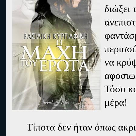
διώξει 
ανεπιστ
φαντάσ
περισσό
να κρύψ
αφοσιωθ
Τόσο κα
μέρα!
Τίποτα δεν ήταν όπως ακρι