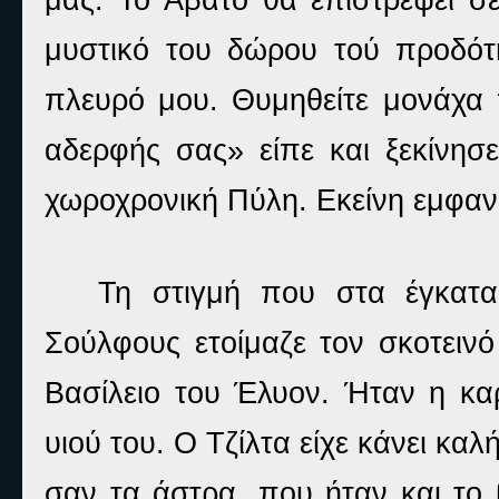
μυστικό του δώρου τού προδό
πλευρό μου. Θυμηθείτε μονάχα π
αδερφής σας» είπε και ξεκίνησ
χωροχρονική Πύλη. Εκείνη εμφανί
Τη στιγμή που στα έγκατα
Σούλφους ετοίμαζε τον σκοτειν
Βασίλειο του Έλυον. Ήταν η κα
υιού του. Ο Τζίλτα είχε κάνει κ
σαν τα άστρα, που ήταν και το 