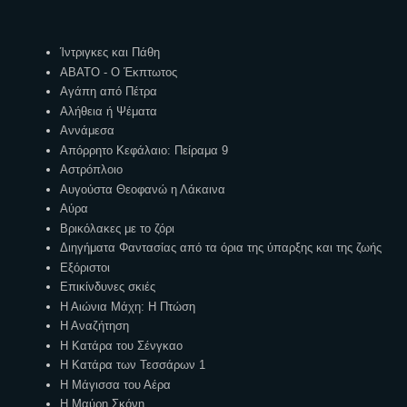
Ετικέτες
Ίντριγκες και Πάθη
ΑΒΑΤΟ - Ο Έκπτωτος
Αγάπη από Πέτρα
Αλήθεια ή Ψέματα
Αννάμεσα
Απόρρητο Κεφάλαιο: Πείραμα 9
Αστρόπλοιο
Αυγούστα Θεοφανώ η Λάκαινα
Αύρα
Βρικόλακες με το ζόρι
Διηγήματα Φαντασίας από τα όρια της ύπαρξης και της ζωής
Εξόριστοι
Επικίνδυνες σκιές
Η Αιώνια Μάχη: Η Πτώση
Η Αναζήτηση
Η Κατάρα του Σένγκαο
Η Κατάρα των Τεσσάρων 1
Η Μάγισσα του Αέρα
Η Μαύρη Σκόνη