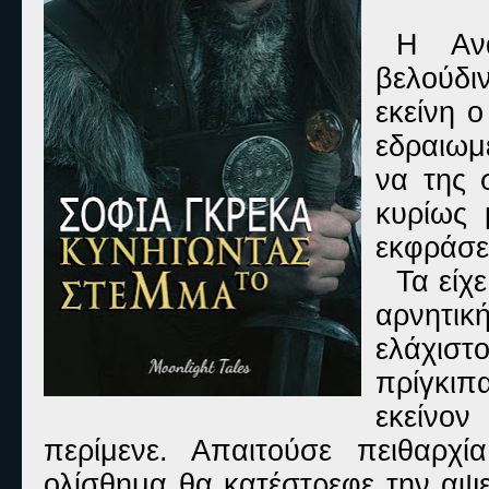
Η Ανα
βελούδιν
εκείνη 
εδραιωμ
να της 
κυρίως 
εκφράσε
Τα είχ
αρνητικ
ελάχιστ
πρίγκιπ
εκείνο
περίμενε. Απαιτούσε πειθαρχ
ολίσθημα θα κατέστρεφε την αψεγ