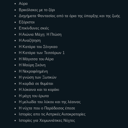
Αύρα
Βρικόλακες με το ζόρι
Διηγήματα Φαντασίας από τα όρια της ύπαρξης και της ζωής
Εξόριστοι
Επικίνδυνες σκιές
Η Αιώνια Μάχη: Η Πτώση
Η Αναζήτηση
Η Κατάρα του Σένγκαο
Η Κατάρα των Τεσσάρων 1
Η Μάγισσα του Αέρα
Η Μαύρη Σκόνη
Η Νεκροφιλημένη
Η γνώση των Ξωτικών
Η καρδιά σε θυμάται
Η λύκαινα και το κοράκι
Η μάχη του έρωτα
Η μελωδία του λύκου και της λέαινας
Η νύχτα που ο Παράδεισος έπεσε
Ιστορίες απο τις Αστρικές Αυτοκρατορίες
Ιστορίες για Χειμωνιάτικες Νύχτες