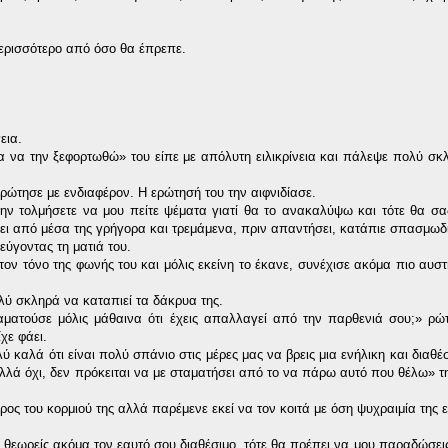
περισσότερο από όσο θα έπρεπε.
εια.
 να την ξεφορτωθώ» του είπε με απόλυτη ειλικρίνεια και πάλεψε πολύ σκλ
ρώτησε με ενδιαφέρον. Η ερώτησή του την αιφνιδίασε.
 μην τολμήσετε να μου πείτε ψέματα γιατί θα το ανακαλύψω και τότε θα σ
ίνει από μέσα της γρήγορα και τρεμάμενα, πριν απαντήσει, κατάπιε σπασμωδ
ύγοντας τη ματιά του.
ν τόνο της φωνής του και μόλις εκείνη το έκανε, συνέχισε ακόμα πιο αυστη
λύ σκληρά να καταπιεί τα δάκρυα της.
αματούσε μόλις μάθαινα ότι έχεις απαλλαγεί από την παρθενιά σου;» ρώ
χε φάει.
ύ καλά ότι είναι πολύ σπάνιο στις μέρες μας να βρεις μια ενήλικη και διαθ
αλλά όχι, δεν πρόκειται να με σταματήσει από το να πάρω αυτό που θέλω» τ
ρος του κορμιού της αλλά παρέμενε εκεί να τον κοιτά με όση ψυχραιμία της ε
 θεωρείς ακόμα τον εαυτό σου διαθέσιμο, τότε θα πρέπει να μου παραδώσεις