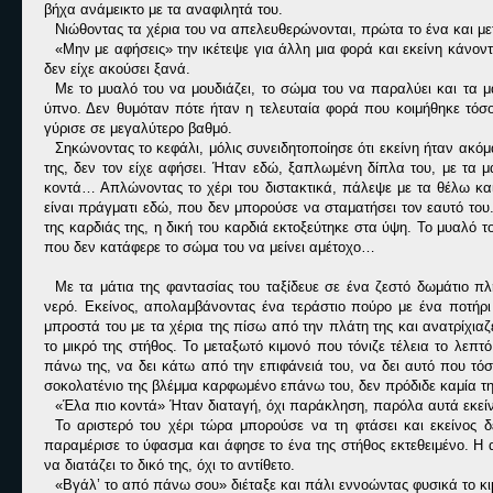
βήχα ανάμεικτο με τα αναφιλητά του.
Νιώθοντας τα χέρια του να απελευθερώνονται, πρώτα το ένα και μετ
«Μην με αφήσεις» την ικέτεψε για άλλη μια φορά και εκείνη κάνο
δεν είχε ακούσει ξανά.
Με το μυαλό του να μουδιάζει, το σώμα του να παραλύει και τα 
ύπνο. Δεν θυμόταν πότε ήταν η τελευταία φορά που κοιμήθηκε τόσο 
γύρισε σε μεγαλύτερο βαθμό.
Σηκώνοντας το κεφάλι, μόλις συνειδητοποίησε ότι εκείνη ήταν ακόμ
της, δεν τον είχε αφήσει. Ήταν εδώ, ξαπλωμένη δίπλα του, με τα μ
κοντά… Απλώνοντας το χέρι του διστακτικά, πάλεψε με τα θέλω και 
είναι πράγματι εδώ, που δεν μπορούσε να σταματήσει τον εαυτό το
της καρδιάς της, η δική του καρδιά εκτοξεύτηκε στα ύψη. Το μυαλό 
που δεν κατάφερε το σώμα του να μείνει αμέτοχο…
Με τα μάτια της φαντασίας του ταξίδευε σε ένα ζεστό δωμάτιο π
νερό. Εκείνος, απολαμβάνοντας ένα τεράστιο πούρο με ένα ποτήρι 
μπροστά του με τα χέρια της πίσω από την πλάτη της και ανατρίχια
το μικρό της στήθος. Το μεταξωτό κιμονό που τόνιζε τέλεια το λεπ
πάνω της, να δει κάτω από την επιφάνειά του, να δει αυτό που τόσ
σοκολατένιο της βλέμμα καρφωμένο επάνω του, δεν πρόδιδε καμία τη
«Έλα πιο κοντά» Ήταν διαταγή, όχι παράκληση, παρόλα αυτά εκεί
Το αριστερό του χέρι τώρα μπορούσε να τη φτάσει και εκείνος 
παραμέρισε το ύφασμα και άφησε το ένα της στήθος εκτεθειμένο. Η 
να διατάζει το δικό της, όχι το αντίθετο.
«Βγάλ’ το από πάνω σου» διέταξε και πάλι εννοώντας φυσικά το κι