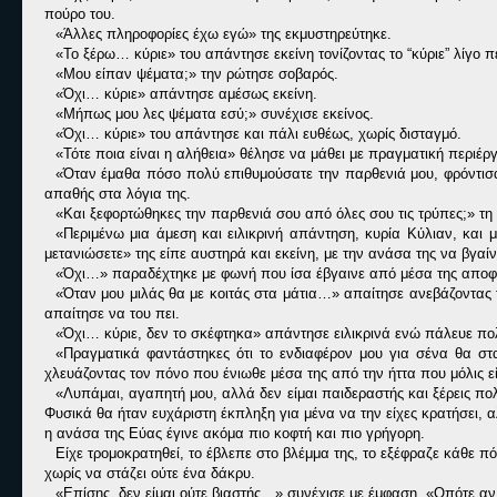
πούρο του.
«Άλλες πληροφορίες έχω εγώ» της εκμυστηρεύτηκε.
«Το ξέρω… κύριε» του απάντησε εκείνη τονίζοντας το “κύριε” λίγο 
«Μου είπαν ψέματα;» την ρώτησε σοβαρός.
«Όχι… κύριε» απάντησε αμέσως εκείνη.
«Μήπως μου λες ψέματα εσύ;» συνέχισε εκείνος.
«Όχι… κύριε» του απάντησε και πάλι ευθέως, χωρίς δισταγμό.
«Τότε ποια είναι η αλήθεια» θέλησε να μάθει με πραγματική περιέργ
«Όταν έμαθα πόσο πολύ επιθυμούσατε την παρθενιά μου, φρόντισα
απαθής στα λόγια της.
«Και ξεφορτώθηκες την παρθενιά σου από όλες σου τις τρύπες;» τη 
«Περιμένω μια άμεση και ειλικρινή απάντηση, κυρία Κύλιαν, και
μετανιώσετε» της είπε αυστηρά και εκείνη, με την ανάσα της να βγα
«Όχι…» παραδέχτηκε με φωνή που ίσα έβγαινε από μέσα της αποφε
«Όταν μου μιλάς θα με κοιτάς στα μάτια…» απαίτησε ανεβάζοντας το
απαίτησε να του πει.
«Όχι… κύριε, δεν το σκέφτηκα» απάντησε ειλικρινά ενώ πάλευε πο
«Πραγματικά φαντάστηκες ότι το ενδιαφέρον μου για σένα θα στ
χλευάζοντας τον πόνο που ένιωθε μέσα της από την ήττα που μόλις εί
«Λυπάμαι, αγαπητή μου, αλλά δεν είμαι παιδεραστής και ξέρεις πολ
Φυσικά θα ήταν ευχάριστη έκπληξη για μένα να την είχες κρατήσει, 
η ανάσα της Εύας έγινε ακόμα πιο κοφτή και πιο γρήγορη.
Είχε τρομοκρατηθεί, το έβλεπε στο βλέμμα της, το εξέφραζε κάθε πό
χωρίς να στάζει ούτε ένα δάκρυ.
«Επίσης, δεν είμαι ούτε βιαστής…» συνέχισε με έμφαση. «Οπότε αν