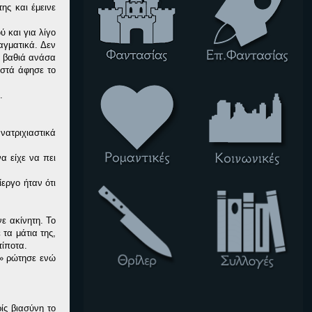
ης και έμεινε
ύ και για λίγο
αγματικά. Δεν
α βαθιά ανάσα
ιστά άφησε το
.
νατριχιαστικά
α είχε να πει
ίεργο ήταν ότι
ε ακίνητη. Το
τα μάτια της,
τίποτα.
;» ρώτησε ενώ
ίς βιασύνη το