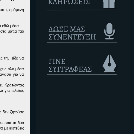
μια τρεμάμενη
ό εδώ μέσα.
 στα μάτια πιο
ς την είδε να
έχεις όλο μέσα
 ανάσα για να
νε. Κρατώντας
ά για τελείως
ε δεν ζητούσε
ας σου τα δύο
 με ικετεύεις