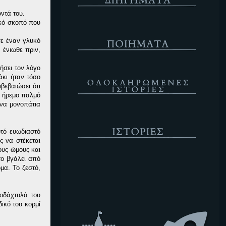
ντά του.
υκό σκοπό που
Ποιήματα
σε έναν γλυκό
 ένιωθε πριν,
ήσει τον λόγο
Ολοκληρωμένες Ιστορίες
άκι ήταν τόσο
βεβαιώσει ότι
ν ήρεμο παλμό
ένα μονοπάτια
Ιστορίες
υτό ευωδιαστό
ς να στέκεται
ους ώμους και
το βγάλει από
Κενό
μα. Το ζεστό,
ροδάχτυλά του
ικό του κορμί