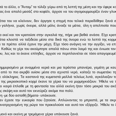
ά το άλλο, ο “Άνταμ” τα τύλιξε γύρω από τη λεπτή της μέση και την έφερε κο
ντας ένα απαλό μασάζ στο κεφάλι, άρχισε να του σιγομουρμουρίζει έναν γλ
μάτια του να κλείνουν, δεν άργησε η στιγμή που τελικά παραδόθηκε ξανά 
γαλήνια, χωρίς όνειρα, αλλά μόλις άνοιξε τα μάτια, όλη η απελπισία που
α εκεί και τον κρατούσε στην αγκαλιά της, πήρε μια βαθιά ανάσα. Είχε κρατ
άτια κλειστά να ταξιδεύει μέσα στα δικά της όνειρα ενώ το λεπτό της κορμ
τα πρέπει αλλά έχανε την μάχη. Είχε τόσο ανάγκη να την αγγίξει, να επι
υ. Καθώς το χέρι του ακούμπησε απαλά πάνω στον λαιμό της και ένιωσε το
του, λες και το έκανε επίτηδες, άρχισε να περιπλανιέται σε τόσο απαγορευμ
λημμυρισμένο με αναμμένα κεριά και μια τεράστια μπανιέρα, γεμάτη με κα
από το πιο ακριβό ουίσκι μέσα στο αχνιστό νερό, κοίταζε το σωματάκι τη
ζε ολόκληρος. Τα καστανά της κυματιστά μαλλιά τελείως λυτά, αγκάλιαζαν τ
τό της μικροσκοπικό κορμί έκανε τα χέρια του να μυρμηγκιάζουν. Ήθελε να 
ο καιρό έπλαθε με τη φαντασία του αλλά εκείνη ήταν τόσο μακριά του ακό
ς σκέψη και αυτό τον εκνεύριζε ακόμα πιο πολύ.
νη -με δύο ασταθή βήματα- υπάκουσε.
δεν έχασε την ευκαιρία που ζητούσε. Απλώνοντας το μπροστά, με τα ακ
ανατριχιασμένη της ρώγα τον προκαλούσε και αυτό τον εξόργιζε. Ήθελε το δ
μονό και εκείνη με τρεμάμενα χέρια υπάκουσε ξανά.