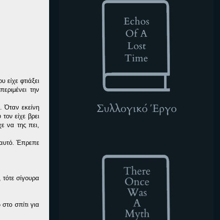
 είχε φτιάξει
περιμένει την
. Όταν εκείνη
τον είχε βρει
ε να της πει,
TOWAM
 αυτό. Έπρεπε
 τότε σίγουρα
 στο σπίτι για