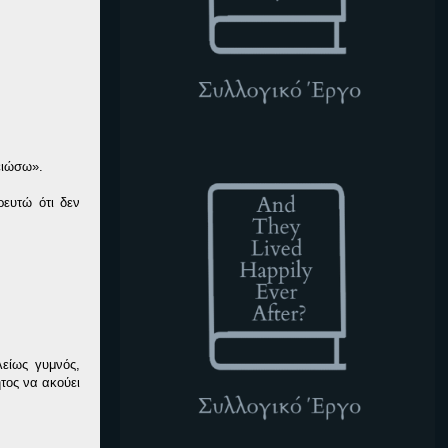
ATLHEA
ειώσω».
ρευτώ ότι δεν
είως γυμνός,
τος να ακούει