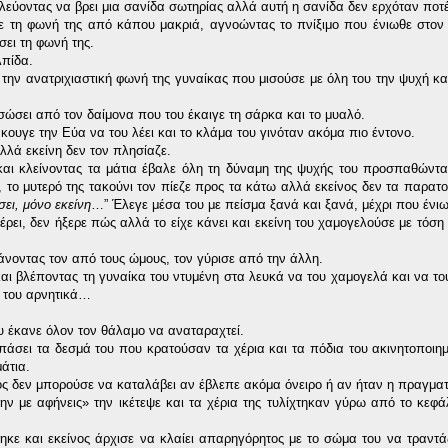
εύοντας να βρει μια σανίδα σωτηρίας αλλά αυτή η σανίδα δεν ερχόταν ποτέ
ε τη φωνή της από κάπου μακριά, αγνοώντας το πνίξιμο που ένιωθε στον
σει τη φωνή της.
λπίδα.
 την ανατριχιαστική φωνή της γυναίκας που μισούσε με όλη του την ψυχή κα
 σώσει από τον δαίμονα που του έκαιγε τη σάρκα και το μυαλό.
κουγε την Εύα να του λέει και το κλάμα του γινόταν ακόμα πιο έντονο.
λλά εκείνη δεν τον πλησίαζε.
και κλείνοντας τα μάτια έβαλε όλη τη δύναμη της ψυχής του προσπαθώντ
ε, το μυτερό της τακούνι τον πίεζε προς τα κάτω αλλά εκείνος δεν τα παρατ
σει, μόνο εκείνη
…” Έλεγε μέσα του με πείσμα ξανά και ξανά, μέχρι που ένιωσ
ρει, δεν ήξερε πώς αλλά το είχε κάνει και εκείνη του χαμογελούσε με τόση
νοντας τον από τους ώμους, τον γύρισε από την άλλη.
 και βλέποντας τη γυναίκα του ντυμένη στα λευκά να του χαμογελά και να το
ι του αρνητικά…
 έκανε όλον τον θάλαμο να αναταραχτεί.
σπάσει τα δεσμά του που κρατούσαν τα χέρια και τα πόδια του ακινητοποιημ
άτια.
 δεν μπορούσε να καταλάβει αν έβλεπε ακόμα όνειρο ή αν ήταν η πραγματ
 με αφήνεις» την ικέτεψε και τα χέρια της τυλίχτηκαν γύρω από το κεφάλ
ε και εκείνος άρχισε να κλαίει απαρηγόρητος με το σώμα του να τραντά