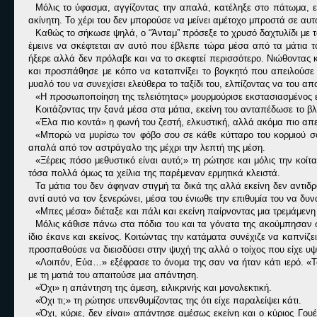
Μόλις το ύφασμα, αγγίζοντας την απαλά, κατέληξε στο πάτωμα, εκ
ακίνητη. Το χέρι του δεν μπορούσε να μείνει αμέτοχο μπροστά σε αυτ
Καθώς το σήκωσε ψηλά, ο “Άνταμ” πρόσεξε το χρυσό δαχτυλίδι με το
έμεινε να σκέφτεται αν αυτό που έβλεπε τώρα μέσα από τα μάτια τ
ήξερε αλλά δεν πρόλαβε και να το σκεφτεί περισσότερο. Νιώθοντας 
και προσπάθησε με κόπο να καταπνίξει το βογκητό που απειλούσε ν
μυαλό του να συνεχίσει ελεύθερα το ταξίδι του, ελπίζοντας να του α
«Η προσωποποίηση της τελειότητας» μουρμούρισε εκστασιασμένος ε
Κοιτάζοντας την ξανά μέσα στα μάτια, εκείνη του ανταπέδωσε το β
«Έλα πιο κοντά» η φωνή του ζεστή, ελκυστική, αλλά ακόμα πιο απε
«Μπορώ να μυρίσω τον φόβο σου σε κάθε κύτταρο του κορμιού σου
απαλά από τον αστράγαλο της μέχρι την λεπτή της μέση.
«Ξέρεις πόσο μεθυστικό είναι αυτό;» τη ρώτησε και μόλις την κοίτ
τόσα πολλά όμως τα χείλια της παρέμεναν ερμητικά κλειστά.
Τα μάτια του δεν άφηναν στιγμή τα δικά της αλλά εκείνη δεν αντιδρ
αντί αυτό να τον ξενερώνει, μέσα του ένιωθε την επιθυμία του να δυ
«Μπες μέσα» διέταξε και πάλι και εκείνη παίρνοντας μια τρεμάμεν
Μόλις κάθισε πάνω στα πόδια του και τα γόνατα της ακούμπησαν στ
ίδιο έκανε και εκείνος. Κοιτώντας την κατάματα συνέχιζε να καπνίζε
προσπαθούσε να διεισδύσει στην ψυχή της αλλά ο τοίχος που είχε υ
«Λοιπόν, Εύα…» εξέφρασε το όνομα της σαν να ήταν κάτι ιερό. «
με τη ματιά του απαιτούσε μια απάντηση.
«Όχι» η απάντηση της άμεση, ειλικρινής και μονολεκτική.
«Όχι τι;» τη ρώτησε υπενθυμίζοντας της ότι είχε παραλείψει κάτι.
«Όχι, κύριε, δεν είναι» απάντησε αμέσως εκείνη και ο κύριος Γου