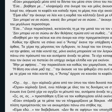
«Εύα» μουρμούριζε μέσα από τα δόντια του μέσα στον ύπνο του παλ
“Εύα… βοήθησε με…”
κλαψούριζε στα όνειρά του και μόλις άκουσ
λουρί του, σήκωσε το κεφάλι και κοίταξε προς το μέρος που είχε ακού
“Είμαι εδώ”
την άκουγε να λέει και η καρδιά του κάλπαζε ξανά με ε
“Δεν μπορεί να σε σώσει, κανείς δεν μπορεί να σε σώσει…”
άκουγε
του μεγάλωνε περισσότερο.
“Εύα…”
έλεγε παρακλητικά, ικετεύοντάς τη με την ματιά του να τον
“Δεν μπορώ να σε σώσω αν δεν θελήσεις πρώτα εσύ να σωθείς…”
ά
«Βοήθησέ με» την ικέτευε και στο όνειρο και στην πραγματικότητα α
Καθώς την έβλεπε να στέκει εκεί ο “Άνταμ” έκανε την υπέρβαση 
όρθιος. Τα χέρια της μάγισσας τον έγδερναν, το λουρί του τον έπνιγ
να την φτάσει, να πάει κοντά της, μόνο εκείνη μπορούσε να τον λυτρώ
πάνω στο πρόσωπό του και αυτόματα άνοιξε τα μάτια. Τα είχε καταφέ
που τον έκανε να πιστεύει ότι υπήρχε ακόμα ελπίδα και για εκείνον.
“Μην με αφήσεις
…” την παρακάλεσε και καθώς του χαμογέλασε, πιά
“Η θέση σου είναι μαζί της
…” την άκουσε να του ψιθυρίζει στο αυτί
με τα χέρια να πάει κοντά της, ο “Άνταμ” άρχισε να κουνάει το κεφάλ
«Όχι… όχι… όχι» ούρλιαζε μέσα από τον ύπνο του τόσο δυνατά που
«Όχιιιιι» ούρλιαξε ξανά, ενώ πάλεψε με όλες του τις δυνάμεις να 
ένιωσε ένα ζεστό χέρι να αγγίζει το μέτωπό του, αυτόματα άνοιξε τα μ
«Σς, σς, σς…» προσπάθησε η Εύα να τον καθησυχάσει αλλά εκείνος
«Εύα» σπάραξε με τα μάτια του να πλημμυρίζουνε με δάκρυα. «Μην
πλάτη προτρέποντάς τον να ακουμπήσει πάνω στο στήθος της.
«Είμαι εδώ…» τον διαβεβαίωσε. «Δεν θα σε αφήσω» του υποσχέθηκ