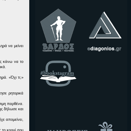
ηρά να μείνει
ας κάνω να το
ικά.
ρά. «Όχι τι;»
τησε ρητορικά
έσιμη παρθένα.
ης δήλωσε και
ίχε απομείνει,
 το κορμί σου