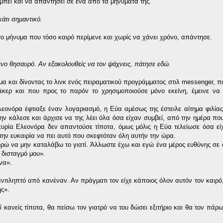
μπει και να απαντήσει σε ένα από τα μηνύματά της.
κάτι σημαντικό.
το μήνυμα που τόσο καιρό περίμενε και χωρίς να χάνει χρόνο, απάντησε.
νο θησαυρό. Αν εξακολουθείς να τον ψάχνεις, πάτησε εδώ.
α και δίνοντας το λινκ ενός πειραματικού προγράμματος στιλ messenger, που
άκερ και που προς το παρόν το χρησιμοποιούσε μόνο εκείνη, έμεινε να 
εονόρα έφτιαξε έναν λογαριασμό, η Εύα αμέσως της έστειλε αίτημα φιλίας
ην κάλεσε και άρχισε να της λέει όλα όσα είχαν συμβεί, από την ημέρα που 
κυρία Ελεονόρα δεν απαντούσε τίποτα, όμως μόλις η Εύα τελείωσε όσα είχ
 την ευκαιρία να πει αυτό που σκεφτόταν όλη αυτήν την ώρα.
ορώ να μην καταλάβω το γιατί. Άλλωστε έχω και εγώ ένα μέρος ευθύνης σε
 δισταγμό μου».
να».
ντιληπτό από κανέναν. Αν πράγματι τον είχε κάποιος όλον αυτόν τον καιρό,
ής».
 κανείς τίποτα, θα πείσω τον γιατρό να του δώσει εξιτήριο και θα τον πάρω