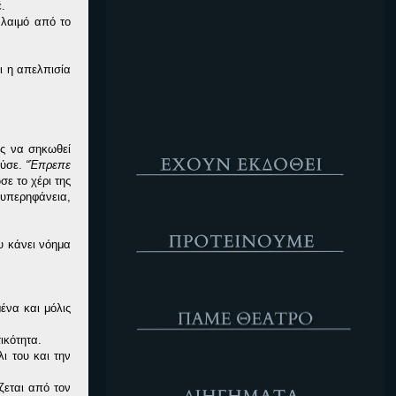
.
Κενό
 λαιμό από το
ι η απελπισία
Έχουν Εκδοθεί
ας να σηκωθεί
ούσε.
“Έπρεπε
ε το χέρι της
 υπερηφάνεια,
Προτέινουμε
υ κάνει νόημα
ΘΕΑΤΡΟ
ένα και μόλις
ικότητα.
ι του και την
Διηγήματα
ζεται από τον