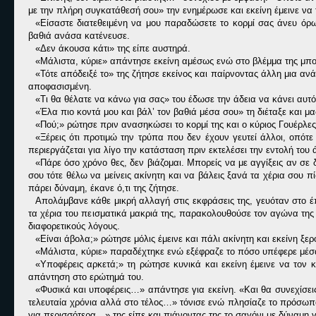
με την πλήρη συγκατάθεσή σου» την ενημέρωσε και εκείνη έμεινε να τ
«Είσαστε διατεθειμένη να μου παραδώσετε το κορμί σας άνευ όρω
βαθιά ανάσα κατένευσε.
«Δεν άκουσα κάτι» της είπε αυστηρά.
«Μάλιστα, κύριε» απάντησε εκείνη αμέσως ενώ στο βλέμμα της μπορ
«Τότε απόδειξέ το» της ζήτησε εκείνος και παίρνοντας άλλη μια ανά
αποφασισμένη.
«Τι θα θέλατε να κάνω για σας» του έδωσε την άδεια να κάνει αυτό
«Έλα πιο κοντά μου και βάλ’ τον βαθιά μέσα σου» τη διέταξε και μ
«Πού;» ρώτησε πριν ανασηκώσει το κορμί της και ο κύριος Γουέρλες
«Ξέρεις ότι προτιμώ την τρύπα που δεν έχουν γευτεί άλλοι, οπότε
περιεργάζεται για λίγο την κατάσταση πριν εκτελέσει την εντολή του 
«Πάρε όσο χρόνο θες, δεν βιάζομαι. Μπορείς να με αγγίξεις αν σε δ
σου τότε θέλω να μείνεις ακίνητη και να βάλεις ξανά τα χέρια σου
πάρει δύναμη, έκανε ό,τι της ζήτησε.
Απολάμβανε κάθε μικρή αλλαγή στις εκφράσεις της, γευόταν στο έ
τα χέρια του πεισματικά μακριά της, παρακολουθούσε τον αγώνα της
διαφορετικούς λόγους.
«Είναι άβολα;» ρώτησε μόλις έμεινε και πάλι ακίνητη και εκείνη ξε
«Μάλιστα, κύριε» παραδέχτηκε ενώ εξέφραζε το πόσο υπέφερε μέσα
«Υποφέρεις αρκετά;» τη ρώτησε κυνικά και εκείνη έμεινε να τον 
απάντηση στο ερώτημά του.
«Φυσικά και υποφέρεις…» απάντησε για εκείνη. «Και θα συνεχίσεις
τελευταία χρόνια αλλά στο τέλος…» τόνισε ενώ πλησίαζε το πρόσωπό τ
για περισσότερα…» της είπε και πιάνοντας της το σαγόνι με δύναμη γ