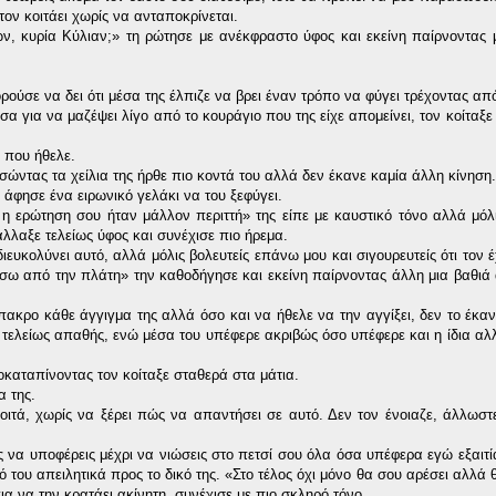
ον κοιτάει χωρίς να ανταποκρίνεται.
ν, κυρία Κύλιαν;» τη ρώτησε με ανέκφραστο ύφος και εκείνη παίρνοντας 
ούσε να δει ότι μέσα της έλπιζε να βρει έναν τρόπο να φύγει τρέχοντας απ
σα για να μαζέψει λίγο από το κουράγιο που της είχε απομείνει, τον κοίταξε
 που ήθελε.
ασώντας τα χείλια της ήρθε πιο κοντά του αλλά δεν έκανε καμία άλλη κίνηση.
 άφησε ένα ειρωνικό γελάκι να του ξεφύγει.
 η ερώτηση σου ήταν μάλλον περιττή» της είπε με καυστικό τόνο αλλά μόλι
άλλαξε τελείως ύφος και συνέχισε πιο ήρεμα.
ιευκολύνει αυτό, αλλά μόλις βολευτείς επάνω μου και σιγουρευτείς ότι τον 
 πίσω από την πλάτη» την καθοδήγησε και εκείνη παίρνοντας άλλη μια βαθιά
πακρο κάθε άγγιγμα της αλλά όσο και να ήθελε να την αγγίξει, δεν το έκα
 τελείως απαθής, ενώ μέσα του υπέφερε ακριβώς όσο υπέφερε και η ίδια αλλ
ροκαταπίνοντας τον κοίταξε σταθερά στα μάτια.
 της.
κοιτά, χωρίς να ξέρει πώς να απαντήσει σε αυτό. Δεν τον ένοιαζε, άλλωστ
 να υποφέρεις μέχρι να νιώσεις στο πετσί σου όλα όσα υπέφερα εγώ εξαιτί
ου απειλητικά προς το δικό της. «Στο τέλος όχι μόνο θα σου αρέσει αλλά θα
ια να την κρατάει ακίνητη, συνέχισε με πιο σκληρό τόνο.