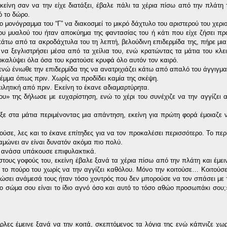
είνη σαν να την είχε διατάξει, έβαλε πάλι τα χέρια πίσω από την πλάτη τ
ό το δώρο.
 μονόγραμμα του “Γ” να διακοσμεί το μικρό δάχτυλο του αριστερού του χεριο
ου μυαλού του ήταν αποκύημα της φαντασίας του ή κάτι που είχε ζήσει πρ
κάτω από τα ακροδάχτυλα του τη λεπτή, βελούδινη επιδερμίδα της, πήρε μι
α ξεγλιστρήσει μέσα από τα χείλια του, ενώ κρατώντας τα μάτια του κλε
ποκαλύψει όλα όσα του κρατούσε κρυφά όλο αυτόν τον καιρό.
νώ ένιωθε την επιδερμίδα της να ανατριχιάζει κάτω από απαλό του άγγιγμα
λέμμα όπως πριν. Χωρίς να προδίδει καμία της σκέψη.
ιλητική από πριν. Εκείνη το έκανε αδιαμαρτύρητα.
» της δήλωσε με ευχαρίστηση, ενώ το χέρι του συνέχιζε να την αγγίζει α
αξε στα μάτια περιμένοντας μια απάντηση, εκείνη για πρώτη φορά έμοιαζε ν
ούσε, λες και το έκανε επίτηδες για να τον προκαλέσει περισσότερο. Το περ
ναμώνει αν είναι δυνατόν ακόμα πιο πολύ.
η ανάσα υπάκουσε επιφυλακτικά.
ους γοφούς του, εκείνη έβαλε ξανά τα χέρια πίσω από την πλάτη και έμειν
ι το πούρο του χωρίς να την αγγίζει καθόλου. Μόνο την κοιτούσε… Κοιτούσε 
ψώσει ανάμεσά τους ήταν τόσο χοντρός που δεν μπορούσε να τον σπάσει με 
Το σώμα σου είναι το ίδιο αγνό όσο και αυτό το τόσο αθώο προσωπάκι σου
έρλες έμεινε ξανά να την κοιτά, σκεπτόμενος τα λόγια της ενώ κάπνιζε χωρ