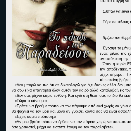
κάποια στιγμή να 
Ελπίζω να είναι 
Πήρε επιτέλους 
Βρήκα τον θαμμέ
Έγραψε το μήνυμ
ένας φίλος της χ
ανταπόκρισή της.
Όταν η κυρία Ελ
την αποδέχτηκε, τ
μέχρι σήμερα. Η 
τότε εκείνη βρήκε
«Δεν μπορώ να πω ότι σε δικαιολογώ για ό,τι έκανες αλλά δεν μπ
να σου είχα απαντήσει όλον αυτόν τον καιρό αλλά καταλαβαίνεις τον
«Δεν σας ρίχνω καμία ευθύνη. Και εγώ στη θέση σας το ίδιο θα έκα
«Τώρα τι κάνουμε».
«Πρέπει να βρούμε τρόπο να τον πάρουμε από εκεί χωρίς να γίνει α
θα ψάχνει να τον βρει και μόνο αν γυρίσει κοντά σας θα είναι ασφαλ
«Έχεις καμία πρόταση;»
«Αν μου βρείτε τρόπο να έρθετε να τον πάρετε χωρίς να υποψιαστεί
όσο χρειαστεί, μέχρι να είσαστε έτοιμη να τον παραλάβετε».