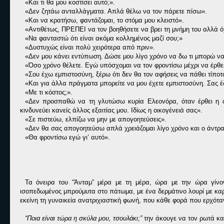
«Και τι θα μου κοστίσει αυτό;».
«Δεν ζητάω ανταλλάγματα. Απλά θέλω να τον πάρετε πίσω».
«Και να κρατήσω, φαντάζομαι, το στόμα μου κλειστό».
«Αντιθέτως, ΠΡΕΠΕΙ να τον βοηθήσετε να βρει τη μνήμη του αλλά όχι
«Να φανταστώ ότι είναι ακόμα κολλημένος μαζί σου;»
«Δυστυχώς είναι πολύ χειρότερα από πριν».
«Δεν μου κάνει εντύπωση. Δώσε μου λίγο χρόνο να δω τι μπορώ να
«Όσο χρόνο θέλετε. Εγώ υπόσχομαι να τον φροντίσω μέχρι να έρθει
«Σου έχω εμπιστοσύνη, ξέρω ότι δεν θα τον αφήσεις να πάθει τίποτ
«Και για άλλα πράγματα μπορείτε να μου έχετε εμπιστοσύνη. Σας έ
«Με τι κόστος;».
«Δεν προσπαθώ να τη γλυτώσω κυρία Ελεονόρα, όταν έρθει η ώρ
κινδυνεύει κανείς άλλος εξαιτίας μου. Ιδίως η οικογένειά σας».
«Σε πιστεύω, ελπίζω να μην με απογοητεύσεις».
«Δεν θα σας απογοητεύσω απλά χρειάζομαι λίγο χρόνο και ο άντρα
«Θα φροντίσω εγώ γι’ αυτό».
Τα όνειρα του “Άνταμ” μέρα με τη μέρα, ώρα με την ώρα γίνον
ισοπεδωμένος μπρούμυτα στο πάτωμα, με ένα δερμάτινο λουρί με καρφ
εκείνη τη γυναικεία ανατριχιαστική φωνή, που κάθε φορά που ερχόταν 
“Ποια είναι τώρα η σκύλα μου, τσουλάκι;”
την άκουγε να τον ρωτά και