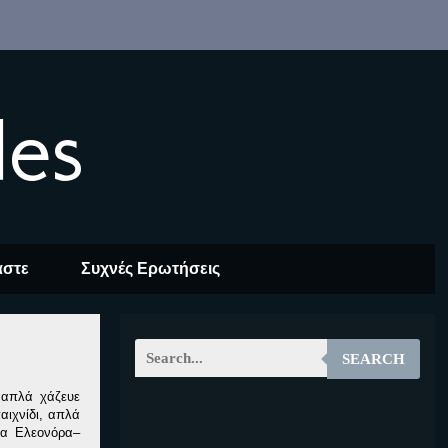
les
αστε
Συχνές Ερωτήσεις
SEARCH
ι απλά χάζευε
αιχνίδι, απλά
EOALT
ία Ελεονόρα–