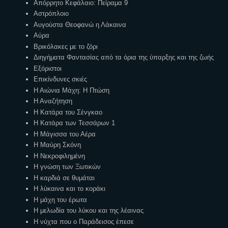
Απόρρητο Κεφάλαιο: Πείραμα 9
Αστρόπλοιο
Αυγούστα Θεοφανώ η Λάκαινα
Αύρα
Βρικόλακες με το ζόρι
Διηγήματα Φαντασίας από τα όρια της ύπαρξης και της ζωής
Εξόριστοι
Επικίνδυνες σκιές
Η Αιώνια Μάχη: Η Πτώση
Η Αναζήτηση
Η Κατάρα του Σένγκαο
Η Κατάρα των Τεσσάρων 1
Η Μάγισσα του Αέρα
Η Μαύρη Σκόνη
Η Νεκροφιλημένη
Η γνώση των Ξωτικών
Η καρδιά σε θυμάται
Η λύκαινα και το κοράκι
Η μάχη του έρωτα
Η μελωδία του λύκου και της λέαινας
Η νύχτα που ο Παράδεισος έπεσε