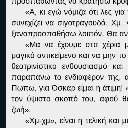
προσπαθώντας να κρατήσω κρυφ
«Α, κι εγώ νόμιζα ότι λες γι
συνεχίζει να σιγοτραγουδά. Χμ,
ξαναπροσπαθήσω λοιπόν. Θα ανο
«Μα να έχουμε στα χέρια μ
μαγικό αντικείμενο και να μην το
θεατρινίστικο ενθουσιασμό κα
παραπάνω το ενδιαφέρον της, α
Πωπω, για Όσκαρ είμαι η άτιμη!
τον ύψιστο σκοπό του, αφού θ
ζωή».
«Χμ-χμ», είναι η τελική και