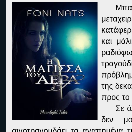
Μπαί
μεταχει
κατάφερ
και μάλ
ραδιόφ
τραγούδ
πρόβλημ
της δεκα
προς το 
Σε ό
δεν μο
σιγοτραγουδάει τα αγαπημένα τ