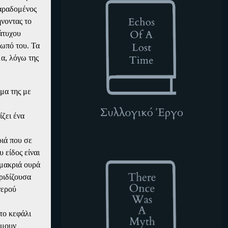
παραδομένος
ήνοντας το
άτυχου
σωπό του. Τα
μα, λόγω της
μα της με
ίζει ένα
ριά που σε
TOWAM
 είδος είναι
 μακριά ουρά
ριδίζουσα
νερού
το κεφάλι
ήμουν