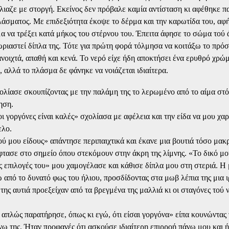
λιαζε με στοργή. Εκείνος δεν πρόβαλε καμία αντίσταση κι αφέθηκε 
λάσματος. Με επιδεξιότητα έκοψε το δέρμα και την καρωτίδα του, αφ
α να τρέξει κατά μήκος του στέρνου του. Έπειτα άφησε το σώμα τού 
ριαστεί δίπλα της. Τότε για πρώτη φορά τόλμησα να κοιτάξω το πρό
ανοιχτά, απαθή και κενά. Το νερό είχε ήδη αποκτήσει ένα ερυθρό χρώ
, αλλά το πλάσμα δε φάνηκε να νοιάζεται ιδιαίτερα.
λίασε σκουπίζοντας με την παλάμη της το λερωμένο από το αίμα στό
ηση.
οι γοργόνες είναι καλές» σχολίασα με αφέλεια και την είδα να μου χαρ
ελο.
ού μου είδους» απάντησε περιπαιχτικά και έκανε μια βουτιά τόσο μακ
τασε στο σημείο όπου στεκόμουν στην άκρη της λίμνης. «Το δικό μου
ς επιλογές του» μου χαμογέλασε και κάθισε δίπλα μου στη στεριά. Η
 από το δυνατό φως του ήλιου, προσδίδοντας στα μωβ λέπια της μια ι
της αυτιά προεξείχαν από τα βρεγμένα της μαλλιά κι οι σταγόνες τού 
 απλώς παρατήρησε, όπως κι εγώ, ότι είσαι γοργόνα» είπα κουνώντας 
ω της. Ήταν προφανές ότι ασκούσε ιδιαίτερη επιρροή πάνω μου και 