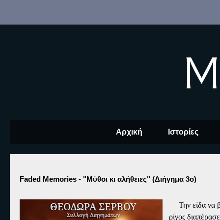
M
Αρχική
Ιστορίες
Faded Memories - "Μύθοι κι αλήθειες" (Διήγημα 3ο)
Την είδα να βυ
ρίγος διαπέρασε