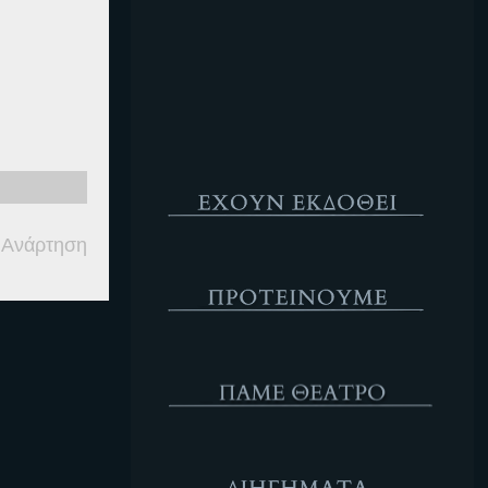
Κενό
Έχουν Εκδοθεί
 Ανάρτηση
Προτέινουμε
ΘΕΑΤΡΟ
Διηγήματα