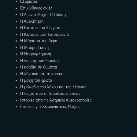
Εξόριστοι
Επικίνδυνες σκιές
Η Αιώνια Μάχη: Η Πτώση
Η Αναζήτηση
Η Κατάρα του Σένγκαο
Η Κατάρα των Τεσσάρων 1
Η Μάγισσα του Αέρα
Η Μαύρη Σκόνη
Η Νεκροφιλημένη
Η γνώση των Ξωτικών
Η καρδιά σε θυμάται
Η λύκαινα και το κοράκι
Η μάχη του έρωτα
Η μελωδία του λύκου και της λέαινας
Η νύχτα που ο Παράδεισος έπεσε
Ιστορίες απο τις Αστρικές Αυτοκρατορίες
Ιστορίες για Χειμωνιάτικες Νύχτες