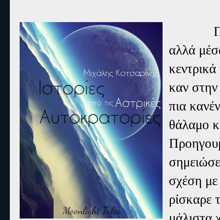
Προσπάθ
αλλά μέσ
κεντρικά
καν στην 
πια κανέ
θάλαμο κ
Προηγουμ
σημειώσει
σχέση με
ρίσκαρε 
μάλιστα χ