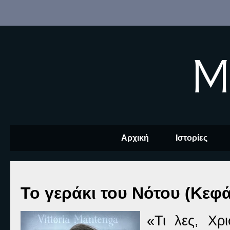
M
Αρχική
Ιστορίες
Το γεράκι του Νότου (Κεφά
«Τι λες, Χρ