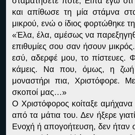
σταματήσετε ποτέ; Είπα εγώ ότ
και απίθωσε τη μία στάμνα στ
μικρού, ενώ ο ίδιος φορτώθηκε τη
«Έλα, έλα, αμέσως να παρεξηγηθ
επιθυμίες σου σαν ήσουν μικρός
εσύ, αδερφέ μου, το πίστευες. 
κάμεις. Να που, όμως, η ζωή
μοναστήρι πια, Χριστόφορε. Μ
σκοποί μας…»
Ο Χριστόφορος κοίταξε αμήχανα
από τα μάτια του. Δεν ήξερε για
Ενοχή ή απογοήτευση, δεν ήταν σ