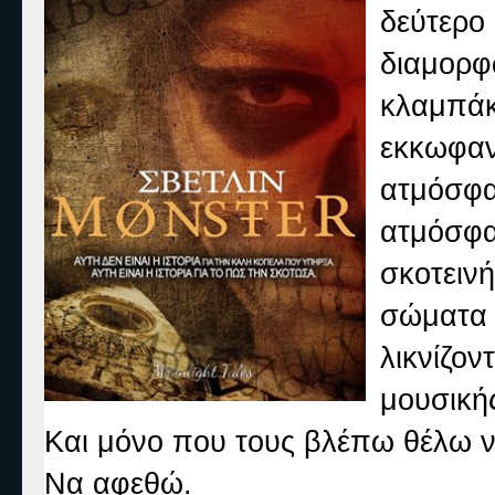
δεύτερο
διαμορ
κλαμπάκ
εκκωφα
ατμόσφ
ατμόσφ
σκοτειν
σώματα 
λικνίζον
μουσική
Και μόνο που τους βλέπω θέλω να
Να αφεθώ.