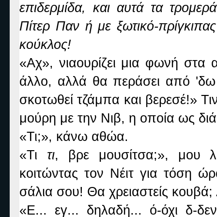
επιδερμίδα, και αυτά τα τρομερ
Πίτερ Παν ή με ξωτικό-πρίγκιπα
κούκλος!
«Αχ», νιαουρίζει μια φωνή στα 
άλλο, αλλά θα περάσει από 'δω
σκοτωθεί τζάμπα και βερεσέ!» Τι
μούρη με την Νιβ, η οποία ως διά 
«Τι;», κάνω αθώα.
«Τι
τι
, βρε μουσίτσα;», μου λέ
κοιτώντας τον Νέιτ για τόση ώ
σάλια σου! Θα χρειαστείς κουβά;
«Ε... εγ... δηλαδή... ό-όχι δ