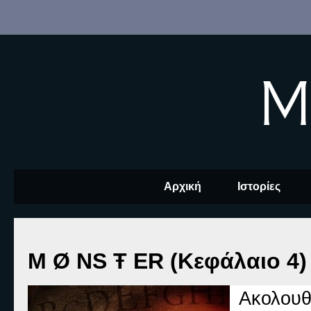
M
Αρχική
Ιστορίες
M Ø NS Ŧ ER (Κεφάλαιο 4) 
Ακολουθ