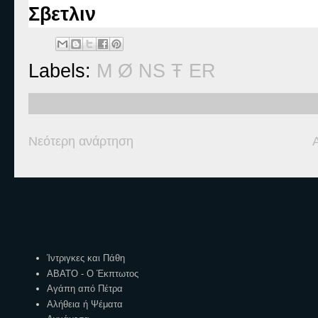
Σβετλιν
Labels:
M Ø NS Ŧ ER
Νεότερη ανάρτηση
Ετικέτες
Ίντριγκες και Πάθη
ΑΒΑΤΟ - Ο Έκπτωτος
Αγάπη από Πέτρα
Αλήθεια ή Ψέματα