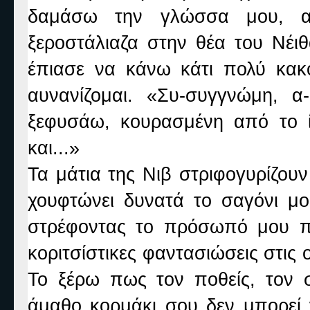
δαμάσω την γλώσσα μου, αλ
ξεροστάλιαζα στην θέα του Νέιθ
έπιασε να κάνω κάτι πολύ κακό
αυνανίζομαι. «Συ-συγγνώμη, α-
ξεφυσάω, κουρασμένη από το ί
και...»
Τα μάτια της Νιβ στριφογυρίζου
χουφτώνει δυνατά το σαγόνι μο
στρέφοντας το πρόσωπό μου προ
κοριτσίστικες φαντασιώσεις στις ο
Το ξέρω πως τον ποθείς, τον σ
άμαθο κορμάκι σου δεν μπορεί 