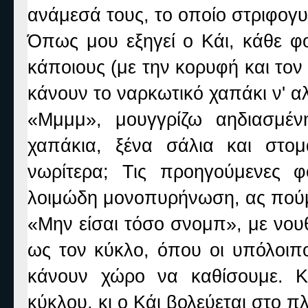
ανάμεσά τους, το οποίο στριφογυ
Όπως μου εξηγεί ο Κάι, κάθε φ
κάποιους (με την κορυφή και τον 
κάνουν το ναρκωτικό χαπάκι ν' α
«Μμμμ», μουγγρίζω αηδιασμένη
χαπάκια, ξένα σάλια και στομ
νωρίτερα; Τις προηγούμενες 
λοιμώδη μονοπυρήνωση, ας πού
«Μην είσαι τόσο σνομπ», με νουθε
ως τον κύκλο, όπου οι υπόλοιπο
κάνουν χώρο να καθίσουμε. Κ
κύκλου, κι ο Κάι βολεύεται στο πλ