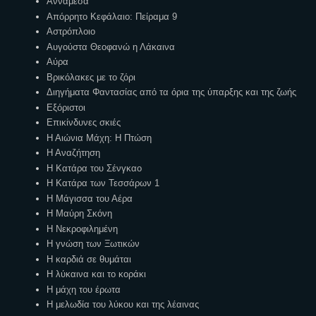
Αννάμεσα
Απόρρητο Κεφάλαιο: Πείραμα 9
Αστρόπλοιο
Αυγούστα Θεοφανώ η Λάκαινα
Αύρα
Βρικόλακες με το ζόρι
Διηγήματα Φαντασίας από τα όρια της ύπαρξης και της ζωής
Εξόριστοι
Επικίνδυνες σκιές
Η Αιώνια Μάχη: Η Πτώση
Η Αναζήτηση
Η Κατάρα του Σένγκαο
Η Κατάρα των Τεσσάρων 1
Η Μάγισσα του Αέρα
Η Μαύρη Σκόνη
Η Νεκροφιλημένη
Η γνώση των Ξωτικών
Η καρδιά σε θυμάται
Η λύκαινα και το κοράκι
Η μάχη του έρωτα
Η μελωδία του λύκου και της λέαινας