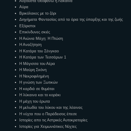
Αυγούστα Θεοφανώ η Λάκαινα
Αύρα
Βρικόλακες με το ζόρι
Διηγήματα Φαντασίας από τα όρια της ύπαρξης και της ζωής
Εξόριστοι
Επικίνδυνες σκιές
Η Αιώνια Μάχη: Η Πτώση
Η Αναζήτηση
Η Κατάρα του Σένγκαο
Η Κατάρα των Τεσσάρων 1
Η Μάγισσα του Αέρα
Η Μαύρη Σκόνη
Η Νεκροφιλημένη
Η γνώση των Ξωτικών
Η καρδιά σε θυμάται
Η λύκαινα και το κοράκι
Η μάχη του έρωτα
Η μελωδία του λύκου και της λέαινας
Η νύχτα που ο Παράδεισος έπεσε
Ιστορίες απο τις Αστρικές Αυτοκρατορίες
Ιστορίες για Χειμωνιάτικες Νύχτες