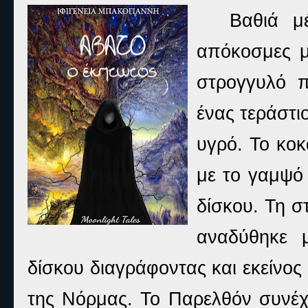
Βαθιά μ
απόκοσμες μ
στρογγυλό π
ένας τεράστι
υγρό. Το κο
με το γαμψό 
δίσκου. Τη σ
αναδύθηκε 
δίσκου διαγράφοντας και εκείνος
της Νόρμας. Το Παρελθόν συνέχ