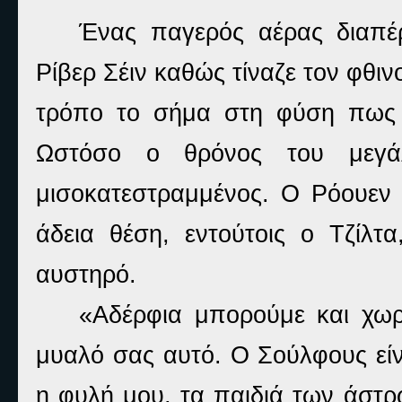
Ένας παγερός αέρας διαπέ
Ρίβερ Σέιν καθώς τίναζε τον φθι
τρόπο το σήμα στη φύση πως η
Ωστόσο ο θρόνος του μεγά
μισοκατεστραμμένος. Ο Ρόουεν 
άδεια θέση, εντούτοις ο Τζίλτ
αυστηρό.
«Αδέρφια μπορούμε και χωρ
μυαλό σας αυτό. Ο Σούλφους είν
η φυλή μου, τα παιδιά των άστρ