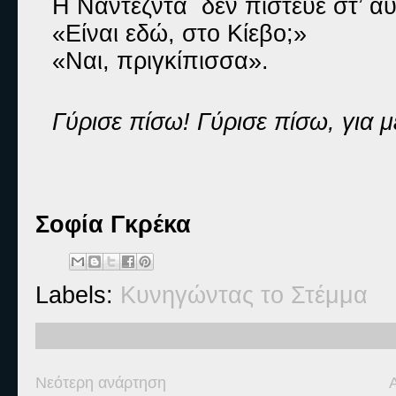
Η Ναντέζντα δεν πίστευε στ’ αυ
«Είναι εδώ, στο Κίεβο;»
«Ναι, πριγκίπισσα».
Γύρισε πίσω! Γύρισε πίσω, για μ
Σοφία Γκρέκα
Labels:
Κυνηγώντας το Στέμμα
Νεότερη ανάρτηση