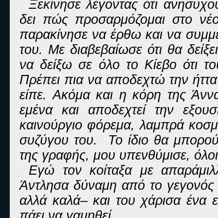
Ξεκίνησε λέγοντας ότι ανησυχο
δει πώς προσαρμόζομαι στο νέ
παρακίνησε να έρθω και να συμμ
του. Με διαβεβαίωσε ότι θα δείξε
να δείξω σε όλο το Κίεβο ότι 
Πρέπει πια να αποδεχτώ την ήττα 
είπε. Ακόμα και η κόρη της Άνν
εμένα και αποδεχτεί την εξου
καινούργιο φόρεμα, λαμπρά κοσμή
συζύγου του. Το ίδιο θα μπορού
της γραφής, μου υπενθύμισε, όλοι 
Εγώ τον κοίταξα με απαράμιλλ
Άντλησα δύναμη από το γεγονός 
αλλά καλά– και του χάρισα ένα 
πάει να γαμηθεί.