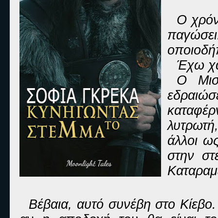
Ο χρόν
παγώσει
οποιοδή
Έχω χά
Ο Μισ
εδραιώσ
καταφέ
λυτρωτή,
άλλοι ως
στην στ
Καταραμ
Βέβαια, αυτό συνέβη στο Κίεβο.