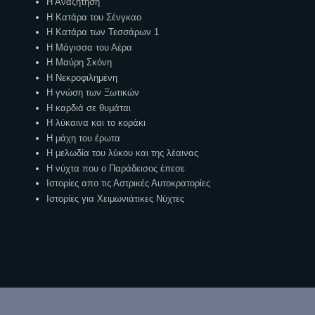
Η Αναζήτηση
Η Κατάρα του Σένγκαο
Η Κατάρα των Τεσσάρων 1
Η Μάγισσα του Αέρα
Η Μαύρη Σκόνη
Η Νεκροφιλημένη
Η γνώση των Ξωτικών
Η καρδιά σε θυμάται
Η λύκαινα και το κοράκι
Η μάχη του έρωτα
Η μελωδία του λύκου και της λέαινας
Η νύχτα που ο Παράδεισος έπεσε
Ιστορίες απο τις Αστρικές Αυτοκρατορίες
Ιστορίες για Χειμωνιάτικες Νύχτες