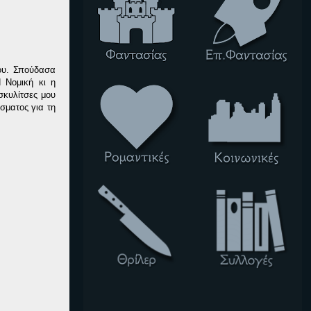
ου. Σπούδασα
 Νομική κι η
σκυλίτσες μου
σματος για τη