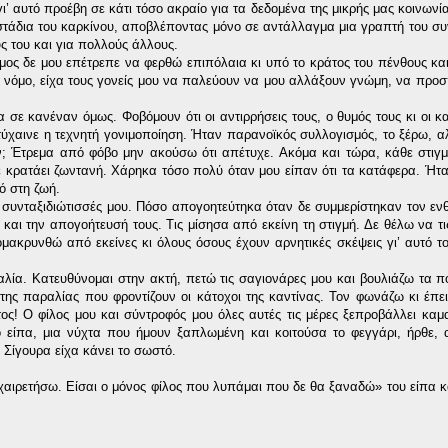
’ αυτό προέβη σε κάτι τόσο ακραίο για τα δεδομένα της μικρής μας κοινωνία
 στάδια του καρκίνου, αποβλέποντας μόνο σε αντάλλαγμα μια γραπτή του σ
ύς του και για πολλούς άλλους.
ος δε μου επέτρεπε να φερθώ επιπόλαια κι υπό το κράτος του πένθους και
 νόμο, είχα τους γονείς μου να παλεύουν να μου αλλάξουν γνώμη, να προ
ε κανέναν όμως. Φοβόμουν ότι οι αντιρρήσεις τους, ο θυμός τους κι οι κα
ετύχαινε η τεχνητή γονιμοποίηση. Ήταν παρανοϊκός συλλογισμός, το ξέρω, 
αν; Έτρεμα από φόβο μην ακούσω ότι απέτυχε. Ακόμα και τώρα, κάθε στιγ
 με κρατάει ζωντανή. Χάρηκα τόσο πολύ όταν μου είπαν ότι τα κατάφερα. Ήτ
ό στη ζωή.
 συνταξιδιώτισσές μου. Πόσο απογοητεύτηκα όταν δε συμμερίστηκαν τον εν
και την απογοήτευσή τους. Τις μίσησα από εκείνη τη στιγμή. Δε θέλω να τι
ομακρυνθώ από εκείνες κι όλους όσους έχουν αρνητικές σκέψεις γι’ αυτό το
αλία. Κατευθύνομαι στην ακτή, πετώ τις σαγιονάρες μου και βουλιάζω τα π
ης παραλίας που φροντίζουν οι κάτοχοι της καντίνας. Τον φωνάζω κι έπε
ος! Ο φίλος μου και σύντροφός μου όλες αυτές τις μέρες ξεπροβάλλει κα
το είπα, μια νύχτα που ήμουν ξαπλωμένη και κοιτούσα το φεγγάρι, ήρθε,
 Σίγουρα είχα κάνει το σωστό.
οχαιρετήσω. Είσαι ο μόνος φίλος που λυπάμαι που δε θα ξαναδώ» του είπα 