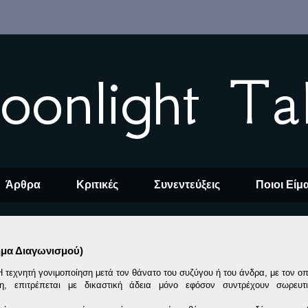
oonlight Ta
Άρθρα
Κριτικές
Συνεντεύξεις
Ποιοι Είμ
ημα Διαγωνισμού)
 τεχνητή γονιμοποίηση μετά τον θάνατο του συζύγου ή του άνδρα, με τον οπ
, επιτρέπεται με δικαστική άδεια μόνο εφόσον συντρέχουν σωρευτ