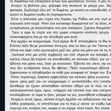
το παράδοξο και υποκριτικό αυτών των ερωτήσεων; Εννοώ, τι μας νοιά
Ανοίγω τη βαλίτσα μου, ψηλαφώ στα σκοτεινά τα ρούχα μου, δ
φασαρία, ξεγλιστρώ έξω απ’ το δωμάτιο, με σκοπό να κατευθυνθώ στη
εκείνο το δωμάτιο νιώθω ότι λογοκρίνονται.
Είναι η τελευταία μας νύχτα στο Χαράκι της Ρόδου και στο νησί γε
τελειώσει από καιρό. Ήταν ένα καλοκαίρι διαφορετικό απ’ τα άλλα, 
αντιμέτωπους με αποκαλύψεις που μας σοκάρουν. Σχέσεις δοκιμάζον
Τρεις η ώρα τη νύχτα και στο χωριό επικρατεί απόλυτη ησυχία
ανακουφισμένη πια με την ελευθερία μου αυτή.
Και αρχίζω να αναρωτιέμαι. Γιατί άραγε δε θ’ απολάμβανα το ίδιο α
Εκείνες πάλι θα με ρωτούσαν συνεχώς πώς τα πάω με τον Γιάννη πο
τέλεια και είμαι πολύ ερωτευμένη μαζί του, μόνο και μόνο για να τις
Ξεκίνησε από μια απλή συμβουλή του στιλ «Αρκετά τον έκλαψες έ
κριτική «Ίσως θα έπρεπε να απευθυνθείς σε κάποιον ειδικό, για να 
έβλεπα στα μάτια τους, όταν με κοιτούσαν. Έβλεπα τον οίκτο, την 
που δεν αντιδρούσα όπως θα ήθελαν. Πολύ περισσότερο έβλεπα 
ξεφυσούσαν κι αλληθώριζαν σε κάθε μου αναφορά στ’ όνομά του. Έ
Όπου πηγαίναμε, ξαφνικά εμφανιζόταν και κάποιος φίλος γνωστών τ
έμενα μόνη μαζί του να υποχρεούμαι ν’ ανταπεξέλθω στο τυπολ
ξεκάθαρα ότι έχουν αποστηθίσει κάποιον οδηγό για το πώς να σε
καταναγκαστικό έργο, όμως, υπήρχαν και κάποιοι που σου επέτρεπ
απολάμβαναν το τώρα κι ήταν, μπορώ να πω, ασυνήθιστα ενδιαφέροντ
Ακόμη κι αυτοί, όμως, κάποια στιγμή άρχιζαν να εκδηλώνουν πιο ε
λάθος χειρισμούς, το αποτέλεσμα για το πώς μ’ έκανε να νιώθω έμεν
ευγενής στις κινήσεις του, ακόμη κι αν είχαμε τόσα κοινά, δεν έπα