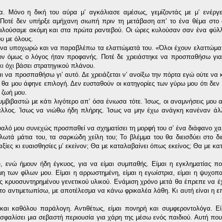
. Μόνο η δική του αύρα μ’ αγκάλιασε αμέσως, γεμίζοντάς με μ’ ενέργε
 Ποτέ δεν υπήρξε αμήχανη σιωπή πριν τη μετάβαση απ’ το ένα θέμα στο 
 μιλούσαμε ακόμη και στα πρώτα ραντεβού. Οι ώρες κυλούσαν σαν ένα φύλ
του με όλους.
ι να υποχωρώ και να παραβλέπω τα ελαττώματά του. «Όλοι έχουν ελαττώμα
νον όμως ο λόγος ήταν προφανής. Ποτέ δε χρειάστηκε να προσπαθήσω για 
 κι όχι βάσει στρατηγικού πλάνου.
αι να προσπαθήσω γι’ αυτό. Δε χρειάζεται ν’ ανοίξω την πόρτα εγώ ούτε να
ε θα μου άφηνε επιλογή. Δεν ευσταθούν οι κατηγορίες των γύρω μου ότι δεν
 ζωή μου.
συμβιβαστώ με κάτι λιγότερο απ’ όσα ένιωσα τότε. Ίσως, οι αναμνήσεις μου 
ς άλλος. Ίσως να νιώθω ήδη πλήρης. Ίσως να μην έχω ανάγκη κανέναν άλλ
μυαλό μου συνεχώς προσπαθεί να σχηματίσει τη μορφή του σ’ ένα διάφανο χα
ωτά μάτια του, τα σαρκώδη χείλη του; Το βλέμμα του θα διεισδύει στο δ
ς αξίες κι ευαισθησίες μ’ εκείνον; Θα με καταλαβαίνει όπως εκείνος; Θα με κ
 ενώ ήμουν ήδη έγκυος, για να είμαι συμπαθής. Είμαι η εγκληματίας π
μη των φίλων μου. Είμαι η αρρωστημένη, είμαι η εγωίστρια, είμαι η ψυχοπ
ός κρυοσυντηρημένου γενετικού υλικού. Ενάμιση χρόνο μετά θα έπρεπε να έχ
 το αντιμετωπίσω, με αποτέλεσμα να κάνω φρικαλέα λάθη. Κι αυτή είναι η ε
 και καθόλου παράλογη. Αντιθέτως, είμαι πονηρή και συμφεροντολόγα. Ε
ξασφαλίσει μια σεβαστή περιουσία για χάρη της μέσω ενός παιδιού. Αυτή πο