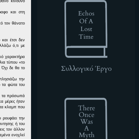
θανό κίνδυνο
ραφο και στη
πό τον θάνατο
 και έτσι δεν
λάζω ό,τι με
ικό χαρακτήρα
λια τύπου «το
 Όχι δε θα το
 πλησιάζω την
ω τα φώτα του
TOWAM
σω τα πρόσωπά
κα μέρες ήταν
στα κλαμπ που
υ ρουφάει την
άντησης ή του
εις τον άλλον
εμένα ενοχλεί