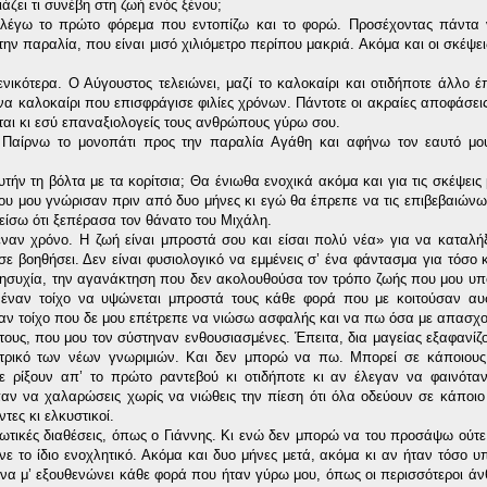
ζει τι συνέβη στη ζωή ενός ξένου;
ιαλέγω το πρώτο φόρεμα που εντοπίζω και το φορώ. Προσέχοντας πάντα
ν παραλία, που είναι μισό χιλιόμετρο περίπου μακριά. Ακόμα και οι σκέψει
νικότερα. Ο Αύγουστος τελειώνει, μαζί το καλοκαίρι και οτιδήποτε άλλο έ
ένα καλοκαίρι που επισφράγισε φιλίες χρόνων. Πάντοτε οι ακραίες αποφάσει
ται κι εσύ επαναξιολογείς τους ανθρώπους γύρω σου.
. Παίρνω το μονοπάτι προς την παραλία Αγάθη και αφήνω τον εαυτό μου
υτήν τη βόλτα με τα κορίτσια; Θα ένιωθα ενοχικά ακόμα και για τις σκέψεις
υ μου γνώρισαν πριν από δυο μήνες κι εγώ θα έπρεπε να τις επιβεβαιώνω
 πείσω ότι ξεπέρασα τον θάνατο του Μιχάλη.
ναν χρόνο. Η ζωή είναι μπροστά σου και είσαι πολύ νέα» για να καταλή
σε βοηθήσει. Δεν είναι φυσιολογικό να εμμένεις σ’ ένα φάντασμα για τόσο κ
ανησυχία, την αγανάκτηση που δεν ακολουθούσα τον τρόπο ζωής που μου υπ
έναν τοίχο να υψώνεται μπροστά τους κάθε φορά που με κοιτούσαν αυ
ναν τοίχο που δε μου επέτρεπε να νιώσω ασφαλής και να πω όσα με απασχ
ους, που μου τον σύστηναν ενθουσιασμένες. Έπειτα, δια μαγείας εξαφανίζο
ατρικό των νέων γνωριμιών. Και δεν μπορώ να πω. Μπορεί σε κάποιους
 ρίξουν απ’ το πρώτο ραντεβού κι οτιδήποτε κι αν έλεγαν να φαινόταν
αν να χαλαρώσεις χωρίς να νιώθεις την πίεση ότι όλα οδεύουν σε κάποιο
ες κι ελκυστικοί.
ρωτικές διαθέσεις, όπως ο Γιάννης. Κι ενώ δεν μπορώ να του προσάψω ούτε
ε το ίδιο ενοχλητικό. Ακόμα και δυο μήνες μετά, ακόμα κι αν ήταν τόσο υπ
υε να μ’ εξουθενώνει κάθε φορά που ήταν γύρω μου, όπως οι περισσότεροι ά