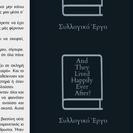
 να μην κάνω
ς μου μέσα σ΄
πρεπε να έχει
ς μάς φέρνουν
 να σκεφτεί,
ATLHEA
 μου, σίγουρα.
 ότι όλα πάνε
ξει σε σκληρή
αιρό». Και το
οδείκνυαν και
στηρά ή όταν
ολούσαν.
νταν όλοι και
 να φαινόταν
 ανούσιο και
 σκοπό. Αυτοί
 βιασύνη ούτε
ομονετικός κι
νθρωποι. Ήταν