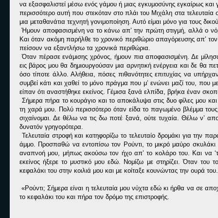
να εξασφαλιστεί μέσω ενός γάμου ή μιας εγκυμοσύνης εγκαίρως και γι
περισσότερο αυτή που στεκόταν στο πλάι του Μιχάλη στα τελευταία
μια μεταθανάτια τεχνητή γονιμοποίηση. Αυτό είμαι μόνο για τους δικο
Ήμουν αποφασισμένη να το κάνω απ’ την πρώτη στιγμή, αλλά ο νόμ
Και όταν ακόμη παρήλθε το χρονικό περιθώριο απαγόρευσης απ’ τον
πείσουν να εξαντλήσω τα χρονικά περιθώρια.
Όταν πέρασε ενάμισης χρόνος, ήμουν πια αποφασισμένη. Δε μίλησα σ
εις βάρος μου θα δημιουργούσαν μια αρνητική ενέργεια και δε θα π
όσο τίποτε άλλο. Αλήθεια, πόσες πιθανότητες επιτυχίας να υπήρχ
συμβεί κάτι και χαθεί το μόνο πράγμα που μ’ ενώνει μαζί του, που
είπαν ότι αναστήθηκε εκείνος. Γέμισα ξανά ελπίδα, βρήκα έναν σκοπ
Σήμερα πήρα το κουράγιο και το αποκάλυψα στις δυο φίλες μου και
τη χαρά μου. Πολύ περισσότερο όταν είδα το παγωμένο βλέμμα τους 
σιχαίνομαι. Δε θέλω να τις δω ποτέ ξανά, ούτε τυχαία. Θέλω ν’ απ
δυνατόν γρηγορότερα.
Τελευταία στροφή και κατηφορίζω το τελευταίο δρομάκι για την παρ
άμμο. Προσπαθώ να εντοπίσω τον Ρούντι, το μικρό μαύρο σκυλάκι τ
αναπνοή μου, μήπως ακούσω τον ήχο απ’ το κολάρο του. Και να ‘τ
εκείνος ήξερε το μυστικό μου εδώ. Νομίζω με στηρίζει. Όταν του 
κεφαλάκι του στην κοιλιά μου και με κοίταξε κουνώντας την ουρά του.
«Ρούντι; Σήμερα είναι η τελευταία μου νύχτα εδώ κι ήρθα να σε απ
το κεφαλάκι του και πήρα τον δρόμο της επιστροφής.