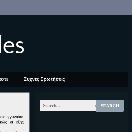
les
αστε
Συχνές Ερωτήσεις
SEARCH
οίο η γυναίκα
ικώς οι εξής
EOALT