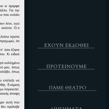
Κενό
ια κι όμορφα
άλλο. Για την
λο που κυλάει
τα» λένε, εγώ
εκείνον. Ό,τι
 κλείσω πρώτα
Έχουν Εκδοθεί
 προχωρώ, ότι
απ’ όσα έζησα
ον. Κι ειδικά
Προτέινουμε
ρτί κολλημένο
ικό μου, όπως
αταλάβει, όπως
ΘΕΑΤΡΟ
ου επέλεξε να
αθής. Ενάμιση
ω λογικευτεί.
πιεικής άποψη
Διηγήματα
ίμαι αυτή που
υ δεν πρόλαβε