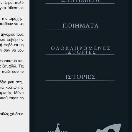
ς. Είμαι πολύ
υγκατάθεση σε
Ποιήματα
 της ταραχής.
σπαθούν να με
τηγορίες τους
αλλά φοβόμουν
Ολοκληρωμένες Ιστορίες
μή φοβάμαι μη
αν σαν να μου
θουσιασμό και
ς ξαναδώ. Τις
Ιστορίες
 παιδί όσο το
όδια μου στην
ιτα κρατώ την
μαρωτός. Μόνο
Κενό
 ακούμπησε το
καθώς χάιδευα