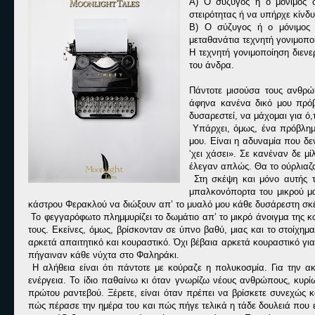
Α) Ο σύζυγος ή ο μόνιμος 
στειρότητας ή να υπήρχε κίνδ
Β) Ο σύζυγος ή ο μόνιμος 
μεταθανάτια τεχνητή γονιμοπο
Η τεχνητή γονιμοποίηση διενε
του άνδρα.
Πάντοτε μισούσα τους ανθρώπ
άφηνα κανένα δικό μου πρόβ
δυσαρεστεί, να μάχομαι για ό,τ
Υπάρχει, όμως, ένα πρόβλημ
μου. Είναι η αδυναμία που δ
‘χει χάσει». Σε κανέναν δε 
έλεγαν απλώς. Θα το ούρλιαζα
Στη σκέψη και μόνο αυτής τ
μπαλκονόπορτα του μικρού μα
κάστρου Φερακλού να διώξουν απ’ το μυαλό μου κάθε δυσάρεστη σκ
Το φεγγαρόφωτο πλημμυρίζει το δωμάτιο απ’ το μικρό άνοιγμα της 
τους. Εκείνες, όμως, βρίσκονταν σε ύπνο βαθύ, μιας και το στοίχη
αρκετά απαιτητικό και κουραστικό. Όχι βέβαια αρκετά κουραστικό γ
πήγαιναν κάθε νύχτα στο Φαληράκι.
Η αλήθεια είναι ότι πάντοτε με κούραζε η πολυκοσμία. Για την 
ενέργεια. Το ίδιο παθαίνω κι όταν γνωρίζω νέους ανθρώπους, κυρί
πρώτου ραντεβού. Ξέρετε, είναι όταν πρέπει να βρίσκετε συνεχώς κ
πώς πέρασε την ημέρα του και πώς πήγε τελικά η τάδε δουλειά που ε