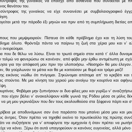
σύντροφος της γυναίκας να έπασχε από ασθένεια που συνδέεται με πι
υνος θανάτου του.
σύντροφος της γυναίκας να είχε συναινέσει με συμβολαιογραφικό έγγ
ίηση.
ργείται μετά την πάροδο έξι μηνών και πριν από τη συμπλήρωση διετίας α
ους που μεμψιμοιρούν. Πίστευα ότι κάθε πρόβλημα έχει και τη λύση του
λημα άλυτο. Φρόντιζα πάντα να παίρνω τη ζωή στα χέρια μου και ν’ αλ
ι ονειρεύομαι.
α που δε θέλω να λύσω. Είναι το τρωτό σημείο στον κατά τ’ άλλα δυναμ
εν τολμώ να φανερώσω σε κανέναν, από φόβο μην έρθω αντιμέτωπη με σχό
μίλησα για την απόφασή μου πριν την υλοποιήσω. «Νοσηρό» θα μου έλεγαν.
ν, θα γούρλωναν τα μάτια και θα με κοιτούσαν με θυμό και τρόμο μαζί!
ης εικόνας νιώθω ότι πνίγομαι. Σηκώνομαι απότομα απ’ το κρεβάτι και
ς στούντιο. Με μια κίνηση του χεριού μου ανοίγω την κουρτίνα και αφήν
έψη.
κουρτίνας. Φοβάμαι μην ξυπνήσουν οι δυο φίλες μου και γυρίζω ν’ αναζητή
μα που είχαν βάλει ν’ ανακαλύψουν κάθε γωνιά της Ρόδου μέσα σε μόλις δέ
ια να μη μου γκρινιάζουν που δεν τους ακολουθούσα στα ξέφρενα πάρτι και 
ακρίβεια με αποδυνάμωνε σαν ένα παράσιτο που μπαίνει μέσα μου και μο
ως άντρες. Όταν πρέπει να τηρηθεί εκείνο το πρωτόκολλο της πρώτης συν
άτι να συζητήσετε για ν’ αποφύγετε την αμηχανία ή όταν πρέπει να ρωτήσ
ίχε να κάνει. Ξέρω ότι αυτά υπαγορεύουν οι κανόνες ευγενείας, αλλά μόνο 