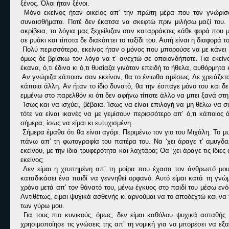
ξένος. Όλοι ήταν ξένοι.
Μόνο εκείνος ήταν οικείος απ’ την πρώτη μέρα που τον γνώρισα
συναισθήματα. Ποτέ δεν έκατσα να σκεφτώ πριν μιλήσω μαζί του.
ακρίβεια, τα λόγια μας ξεχείλιζαν σαν καταρράκτες κάθε φορά που
σε ρυάκι και τίποτα δε διακόπτει το ταξίδι του. Αυτή είναι η διαφορά 
Πολύ περισσότερο, εκείνος ήταν ο μόνος που μπορούσε να με κάνε
όμως δε βρίσκω τον λόγο να τ’ ανεχτώ σε οποιονδήποτε. Για εκεί
έκανα, ό,τι έδινα κι ό,τι θυσίαζα γινόταν επειδή το ήθελα, αυθόρμητα
Αν γνώριζα κάποιον σαν εκείνον, θα το ένιωθα αμέσως. Δε χρειάζετ
κάποια άλλη. Αν ήταν το ίδιο δυνατό, θα την έσπαγε μόνο του και δ
εμμένω στο παρελθόν κι ότι δεν αφήνω τίποτε άλλο να μπει ξανά στη
Ίσως και να ισχύει, βέβαια. Ίσως να είναι επιλογή να μη θέλω να 
τότε να είναι ικανές να με γεμίσουν περισσότερο απ’ ό,τι κάποιο
σήμερα, ίσως να είμαι κι ευτυχισμένη.
Σήμερα έμαθα ότι θα είναι αγόρι. Περιμένω τον γιο του Μιχάλη. Το 
πάνω απ’ τη φωτογραφία του πατέρα του. Να ‘χει άραγε τ’ αμυγδαλ
εκείνου, με την ίδια τρυφερότητα και λαχτάρα; Θα ‘χει άραγε τις ίδιε
εκείνος;
Δεν είμαι η χτυπημένη απ’ τη μοίρα που έχασα τον άνθρωπό μου,
καταδικάσει ένα παιδί να γεννηθεί ορφανό. Αυτό είμαι κατά τη γνώ
χρόνο μετά απ’ τον θάνατό του, μένω έγκυος στο παιδί του μέσω εν
Αντιθέτως, είμαι ψυχικά ασθενής κι αρνούμαι να το αποδεχτώ και να
των γύρω μου.
Για τους πιο κυνικούς, όμως, δεν είμαι καθόλου ψυχικά ασταθής
χρησιμοποίησε τις γνώσεις της απ’ τη νομική για να μπορέσει να ε