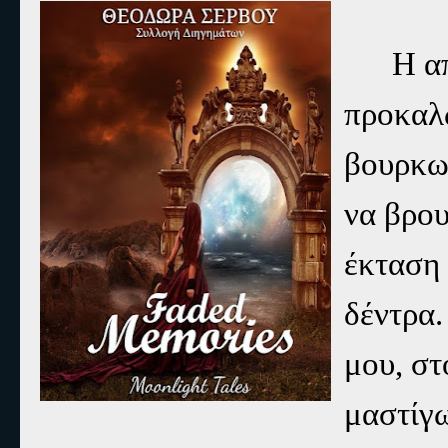
Η α
προκαλώ
βουρκω
να βρου
έκταση
δέντρα.
μου, στ
μαστίγω