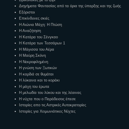
Διηγήματα Φαντασίας από τα όρια της ύπαρξης και της ζωής
Εξόριστοι
Επικίνδυνες σκιές
Η Αιώνια Μάχη: Η Πτώση
Η Αναζήτηση
Η Κατάρα του Σένγκαο
Η Κατάρα των Τεσσάρων 1
Η Μάγισσα του Αέρα
Η Μαύρη Σκόνη
Η Νεκροφιλημένη
Η γνώση των Ξωτικών
Η καρδιά σε θυμάται
Η λύκαινα και το κοράκι
Η μάχη του έρωτα
Η μελωδία του λύκου και της λέαινας
Η νύχτα που ο Παράδεισος έπεσε
Ιστορίες απο τις Αστρικές Αυτοκρατορίες
Ιστορίες για Χειμωνιάτικες Νύχτες