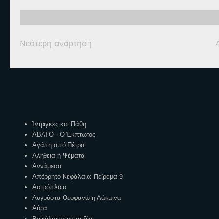
Νεότερη ανάρτηση
Ετικέτες
Ίντριγκες και Πάθη
ΑΒΑΤΟ - Ο Έκπτωτος
Αγάπη από Πέτρα
Αλήθεια ή Ψέματα
Αννάμεσα
Απόρρητο Κεφάλαιο: Πείραμα 9
Αστρόπλοιο
Αυγούστα Θεοφανώ η Λάκαινα
Αύρα
Βρικόλακες με το ζόρι