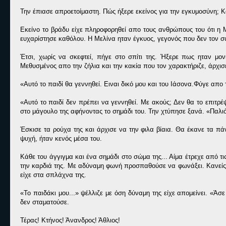
Την έπιασε απροετοίμαστη. Πώς ήξερε εκείνος για την εγκυμοσύνη; Κ
Εκείνο το βράδυ είχε πληροφορηθεί απο τους ανθρώπους του ότι η 
ευχαρίστησε καθόλου. Η Μελίνα ηταν έγκυος, γεγονός που δεν τον σ
Έτσι, χωρίς να σκεφτεί, πήγε στο σπίτι της. Ήξερε πως ηταν μο
Μεθυσμένος απο την ζήλια και την κακία που τον χαρακτήριζε, άρχισε
«Αυτό το παιδί θα γεννηθεί. Ειναι δικό μου και του Ιάσονα.Φύγε απο 
«Αυτό το παιδί δεν πρέπει να γεννηθεί. Με ακούς; Δεν θα το επιτρ
στο μάγουλο της αφήνοντας το σημάδι του. Την χτύπησε ξανά. «Παλιό 
Έσκισε τα ρούχα της και άρχισε να την φιλα βίαια. Θα έκανε τα πάντ
ψυχή, ήταν κενός μέσα του.
Κάθε του άγγιγμα και ένα σημάδι στο σώμα της... Αίμα έτρεχε από τι
την καρδιά της. Με αδύναμη φωνή προσπαθούσε να φωνάξει. Κανείς δ
είχε στα σπλάχνα της.
«Το παιδάκι μου...» ψέλλιζε με όση δύναμη της είχε απομείνει. «Άσ
δεν σταματούσε.
Τέρας! Κτήνος! Άνανδρος! Άθλιος!