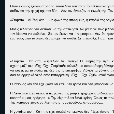
Όταν εκείνος ξεκούμπωσε το παντελόνι του ήταν το τελειωτικό χτύ
σκίζοντας την ψυχή της στα δύο... Δεν τον ένοιαζαν οι φωνές της. Τ
«Σταμάτα... Α! Σταμάτα....» η φωνή της σπασμένη, η καρδιά της ραγι
Μόλις τελείωσε δεν δίστασε να την απειλήσει. Αν μάθαινε πως μίλησ
τον Ιάσονα να πεθαίνει. Θα τον έκανε να την μισήσει... Δεν θα ήταν
ένα χάος από το οποίο δεν μπορεί να σωθεί. Σε τι έφταιξε; Γιατί; Γιατί
«Σταμάτα... Σταμάτα...» ψέλλισε. Δεν άντεχε. Οι μνήμες την είχαν 
σχέση μαζί του. «Όχι! Όχι! Σταμάτα!» φώναξε με περισσότερη δύνα
να φύγει, μα τα πόδια της δεν της το επέτρεψαν. Λύγισε τα γόνατα τ
σαν τα ορμητικά νερά ενός καταρράκτη. «Όχι... Όχι. Όχι!» μονολογο
Ο Ιάσονας δεν την είχε ξανά δει έτσι. Δεν ήξερε και δεν μπορούσε να
Η Λένα που είχε ακούσει τις φωνές της μπήκε γρήγορα στο δωμάτιο
κοριτσάκι μου, ηρέμησε...» Την είχε πιάσει ξανά κρίση. Όπως τις πρ
Την κοιτούσε χωρίς να λέει τίποτα, σαστισμένος, σπασμένος...
Η γυναίκα του... Κάτι της είχε συμβεί και εκείνος δεν ήξερε τίποτα!