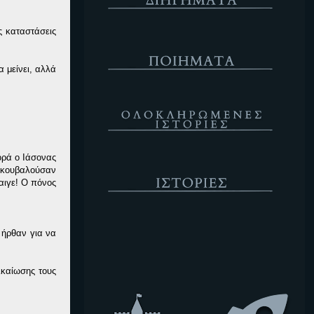
ς καταστάσεις
Ποιήματα
 μείνει, αλλά
Ολοκληρωμένες Ιστορίες
ορά ο Ιάσονας
Ιστορίες
α κουβαλούσαν
αιγε! Ο πόνος
Κενό
 ήρθαν για να
ικαίωσης τους