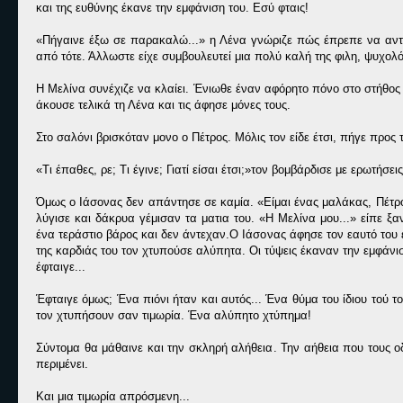
και της ευθύνης έκανε την εμφάνιση του. Εσύ φταις!
«Πήγαινε έξω σε παρακαλώ...» η Λένα γνώριζε πώς έπρεπε να αντιμ
από τότε. Άλλωστε είχε συμβουλευτεί μια πολύ καλή της φιλη, ψυχολ
Η Μελίνα συνέχιζε να κλαίει. Ένιωθε έναν αφόρητο πόνο στο στήθος 
άκουσε τελικά τη Λένα και τις άφησε μόνες τους.
Στο σαλόνι βρισκόταν μονο ο Πέτρος. Μόλις τον είδε έτσι, πήγε προς 
«Τι έπαθες, ρε; Τι έγινε; Γιατί είσαι έτσι;»τον βομβάρδισε με ερωτήσεις
Όμως ο Ιάσονας δεν απάντησε σε καμία. «Είμαι ένας μαλάκας, Πέτρο
λύγισε και δάκρυα γέμισαν τα ματια του. «Η Μελίνα μου...» είπε 
ένα τεράστιο βάρος και δεν άντεχαν.Ο Ιάσονας άφησε τον εαυτό του 
της καρδιάς του τον χτυπούσε αλύπητα. Οι τύψεις έκαναν την εμφάνισ
έφταιγε...
Έφταιγε όμως; Ένα πιόνι ήταν και αυτός... Ένα θύμα του ίδιου τού 
τον χτυπήσουν σαν τιμωρία. Ένα αλύπητο χτύπημα!
Σύντομα θα μάθαινε και την σκληρή αλήθεια. Την αήθεια που τους ο
περιμένει.
Και μια τιμωρία απρόσμενη...