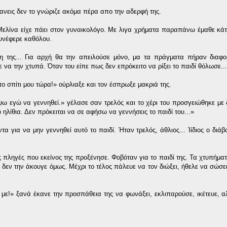
ανεις δεν το γνώριζε ακόμα πέρα απο την αδερφή της.
Μελίνα είχε πάει στον γυναικολόγο. Με λιγα χρήματα παραπάνω έμαθε κάτ
υνέφερε καθόλου.
νη της... Για αρχή θα την απειλούσε μόνο, μα τα πράγματα πήραν διαφο
 να την χτυπά. Όταν του είπε πως δεν επρόκειτο να ρίξει το παιδί θόλωσε...
το σπίτι μου τώρα!» ούρλιαξε και τον έσπρωξε μακριά της.
έψω εγώ να γεννηθεί.» γέλασε σαν τρελός και το χέρι του προσγειώθηκε μ
ηλίθια. Δεν πρόκειται να σε αφήσω να γεννήσεις το παιδί του...»
α για να μην γεννηθεί αυτό το παιδί. Ήταν τρελός, άθλιος... Ίίδιος ο διάβ
ς πληγές που εκείνος της προξένησε. Φοβόταν για το παιδί της. Τα χτυπήματ
εν την άκουγε όμως. Μέχρι το τέλος πάλευε να τον διώξει, ήθελε να σώσε
ε με!» ξανά έκανε την προσπάθεια της να φωνάξει, εκλιπαρούσε, ικέτευε, α