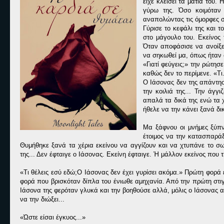
είχε κλείσει τα μάτια του. 
γύρω της. Όσο κοιμόταν 
αναπολώντας τις όμορφες σ
Γύρισε το κεφάλι της και τ
στο μάγουλο του. Εκείνος τ
Όταν αποφάσισε να ανοίξε
να σηκωθεί μα, όπως ήταν 
«Γιατί φεύγεις;» την ρώτησ
καθώς δεν το περίμενε. «Τι
Ο Ιάσονας δεν της απάντησε
την κοιλιά της... Την άγγ
απαλά τα δικά της ενώ τα 
ήθελε να την κάνει ξανά δικ
Μα ξάφνου οι μνήμες ξύπν
έτοιμος να την κατασπαράξ
Θυμήθηκε ξανά τα χέρια εκείνου να αγγίζουν και να χτυπάνε το σ
της... Δεν έφταιγε ο Ιάσονας. Εκείνη έφταιγε. Ή μάλλον εκείνος που 
«Τι θέλεις εσύ εδώ;Ο Ιάσονας δεν έχει γυρίσει ακόμα.» Πρώτη φορά 
φορά που βρισκόταν δίπλα του ένιωθε αμηχανία. Από την πρώτη στιγ
Ιάσονα της φερόταν γλυκά και την βοηθούσε αλλά, μόλις ο Ιάσονας α
να την διώξει...
«Ώστε είσαι έγκυος...»