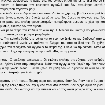
Η Μελίνα, ανοίγοντας τα μάτια της, τον ένιωσε δίπλα της με το χέρι του να ε
εκείνη, ο Ιάσονας την κρατούσε αγκαλιά και δεν σταμάτησε λεπτό 
τιγμές που πέρασαν μαζί.
ον κοίταξε έτσι γαλήνιο που κοιμόταν. Δειλά το χέρι της βρέθηκε στα μαλλιά
ην ένιωσε, όμως δεν άνοιξε τα μάτια του. Του άρεσε το άγγιγμα της. Του ε
ι τα μάτια του, εκείνη τρομοκρατημένη απομάκρυνε αμέσως το χέρι της κ
φυσικό, εκείνος δεν την άφησε.
ε και με το σώμα του κάλυψε το δικό της. Η Μελίνα τον κοίταξε γουρλώνοντα
... Τι κάνεις;» τον ρώτησε μπερδεμένη.
. Την κοίταξε βαθιά στα μάτια και το χερι του ξεκίνησε μια διαδρομή από τ
ιζε αισθησιακά χωρίς να παίρνει το βλέμμα του από το δικό της. Τα χείλ
χέρια του συνέχιζαν να αγγίζουν το σώμα της. Ήθελε να την νιώσει. Μετά α
ή του... Είχε την ανάγκη να την αισθανθεί, να τη γευτεί.
ησαν. Ο εφιάλτης επέτρεψε... Οι εικόνες εκείνης της νύχτας, σαν εχθρό
ει, ήρθαν ξανά στην επιφάνεια. Κάθε του άγγιγμα της θύμιζε την βίαιη νύχ
ωμα της χωρίς έλεος. Ένιωθε ξανά τα χείλη του να αφήνουν τα δικά του 
την κατέστρεψε χωρίς δισταγμό.
ερχόταν σπίτι τους... Πρώτη φορά που ερχόταν όταν δεν ήταν και ο άντρας τ
μή της έδειξε πως δεν την ήθελε πλάι στο Ιάσονα .Δεν ήξερε όμως το γιατί
πουσίαζε, δεν δίσταζε να την απειλεί και να της κανει φανερό πως θα έκανε