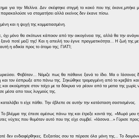
πημα για την Μελίνα. Δεν σκέφτηκε στιγμή το κακό που της έκανε,μπήκε μ
ον παρακαλούσε να σταματήσει αλλά εκείνος δεν έκανε πίσω.
σμένη και η ψυχή της κομματιασμένη.
ε, όχι μόνο θα σκότωνε κάποιον από την οικογένεια της, αλλά θα την ανάγκα
 ξανά ποτέ μαζί της! Και η απειλή του έγινε πραγματικότητα... Η ζωή της μ
 αυτή η αδικία προς το άτομο της; ΓΙΑΤΊ;
κυριεύσει. Φοβόταν... Νόμιζε πως θα πάθαινε ξανά το ίδιο. Μα ο Ιάσονας δ
μη και τον έσπρωξε απο πάνω της. Σηκώθηκε τρομαγμένη από το κρεβάτι κ
ης και ακούμπησε στον τοίχο με τα δάκρυα να ρέουν από τα ματια της χωρίς 
υσε μέσα απο τους λυγμούς της.
 καταλάβει τι είχε πάθει. Την έβλεπε σε αυτήν την κατάσταση σαστισμένος.
. Το βλέμμα της έπεσε αμέσως πάνω της και έτρεξε κοντά της. «Μωρό μου 
ώτες νύχτες που θυμόταν αυτό που της είχε συμβεί. «Ιάσονα...» Γύρισε προς
 Ποτέ δεν ενδιαφέρθηκες. Εεξαιτίας σου τα πέρασε όλα μόνη της... Το δαιμό