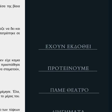
Κενό
έσα της βίαια
ζε να δει και
ετατράπηκε σε
Έχουν Εκδοθεί
Προτέινουμε
εν είχε καμια
αι προσπάθησε
να σταματούν,
ΘΕΑΤΡΟ
ηρέμησε. Έλα,
 το μέρος του.
Διηγήματα
νιο των τύψεων