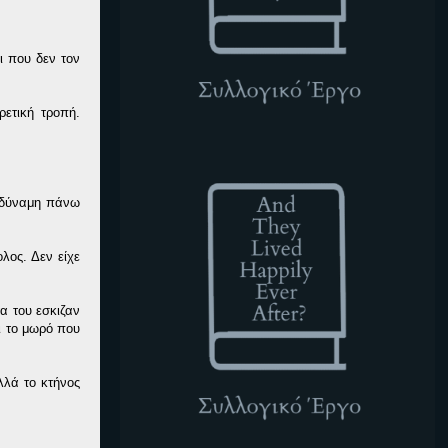
ι που δεν τον
ρετική τροπή.
ATLHEA
ε δύναμη πάνω
ολος. Δεν είχε
α του εσκιζαν
ι το μωρό που
λλά το κτήνος