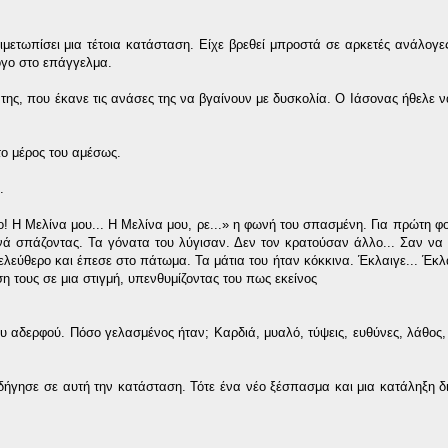
ετωπίσει μια τέτοια κατάσταση. Είχε βρεθεί μπροστά σε αρκετές ανάλογε
όγο στο επάγγελμα.
της, που έκανε τις ανάσες της να βγαίνουν με δυσκολία. Ο Ιάσονας ήθελε να
το μέρος του αμέσως.
.
! Η Μελίνα μου... Η Μελίνα μου, ρε...» η φωνή του σπασμένη. Για πρώτη φ
ξανά σπάζοντας. Τα γόνατα του λύγισαν. Δεν τον κρατούσαν άλλο... Σαν ν
ελεύθερο και έπεσε στο πάτωμα. Τα μάτια του ήταν κόκκινα. Έκλαιγε... Έκλ
η τους σε μια στιγμή, υπενθυμίζοντας του πως εκείνος
του αδερφού. Πόσο γελασμένος ήταν; Καρδιά, μυαλό, τύψεις, ευθύνες, λάθος,
δήγησε σε αυτή την κατάσταση. Τότε ένα νέο ξέσπασμα και μια κατάληξη δ