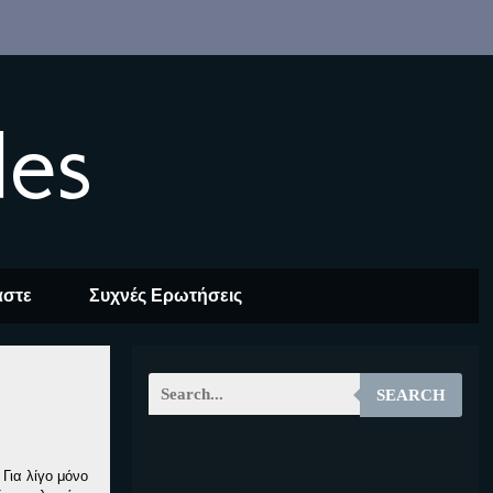
les
αστε
Συχνές Ερωτήσεις
SEARCH
EOALT
Για λίγο μόνο