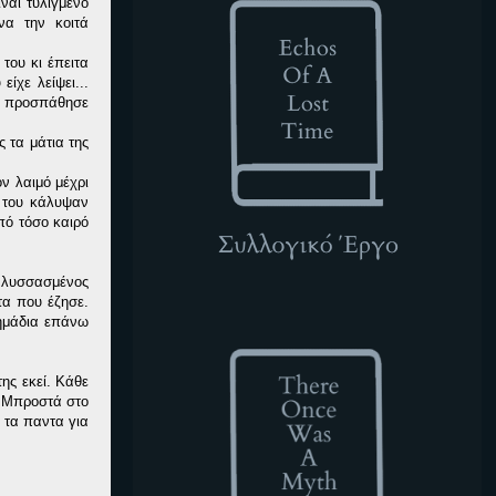
ίναι τυλιγμένο
να την κοιτά
 του κι έπειτα
ίχε λείψει...
αι προσπάθησε
ς τα μάτια της
ον λαιμό μέχρι
η του κάλυψαν
πό τόσο καιρό
ς λυσσασμένος
τα που έζησε.
TOWAM
σημάδια επάνω
ης εκεί. Κάθε
. Μπροστά στο
 τα παντα για