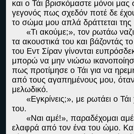
και ο Τάι βρισκόμαστε μόνοι μας 
γεγονός πως σχεδόν ποτέ δε έχου
το σώμα μου απλά δράττεται της 
«Τι ακούμε;», τον ρωτάω ναζ
τα ακουστικά του και βάζοντάς το
του Εντ Σίραν γίνονται ευπρόσδεκ
μπορώ να μην νιώσω ικανοποίηση
πως προτίμησε ο Τάι για να ηρεμ
από τους αγαπημένους μου, όταν
μελωδικό.
«Εγκρίνεις;», με ρωτάει ο Τά
του.
«Ναι αμέ!», παραδέχομαι αμέ
ελαφρά από τον ένα του ώμο. Και