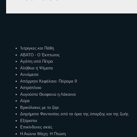
Ετικέτες
Ίντριγκες και Πάθη
ΑΒΑΤΟ - Ο Έκπτωτος
Αγάπη από Πέτρα
Αλήθεια ή Ψέματα
Αννάμεσα
Απόρρητο Κεφάλαιο: Πείραμα 9
Αστρόπλοιο
Αυγούστα Θεοφανώ η Λάκαινα
Αύρα
Βρικόλακες με το ζόρι
Διηγήματα Φαντασίας από τα όρια της ύπαρξης και της ζωής
Εξόριστοι
Επικίνδυνες σκιές
Η Αιώνια Μάχη: Η Πτώση