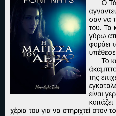
Ο Τά
αγναντε
σαν να 
του. Τα
γύρω απ
φοράει τ
υπέθεσε
Το κ
άκαμπτο
της επιχ
εγκαταλε
είναι γ
κοιτάζει
χέρια του για να στηριχτεί στον τ