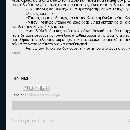
Μίσι. Όμως, αν τελικά διώξω τον Ταϊσίν και πάθει κάτι επειδή δεν μ
μου, ειδικά όταν ξέρω πως είναι πια κατατρεγμένος από το ίδιο του το
«Οκ, μπορείς να μείνεις», είναι η απόφασή μου και ελπίζω η 
«Σε ευχαριστώ!»
«Τίποτα, μη το συζητάς», του απαντώ με χαμόγελο. «Και τώ
«Μπόνι; Μήπως μπορώ να φάω κάτι;», λέει διστακτικά ο Ταϊ
απαλά στον καναπέ κοντά του.
«Ναι, διάλεξε ό,τι θες από την κουζίνα. Λογικά, κάτι θα υπά
ποτέ δε μαγειρεύουμε και συνήθως αποθηκεύουμε στην ψύξη ό,τι περι
μας. Όμως, την τελευταία φορά είχαμε και απρόσκλητο επισκέπτη, το
τελικά περίσσεψε τίποτα για να αποθηκευτεί.
Αφήνω τον Ταϊσίν να δοκιμάσει την τύχη του στο ψυγείο μας 
κρύο.
Foni Nats
Labels:
Η Μάγισσα του Αέρα
Νεότερη ανάρτηση