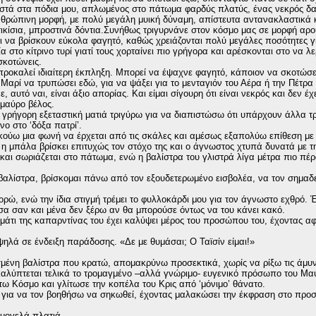
τά στα πόδια μου, απλωμένος στο πάτωμα φαρδύς πλατύς, ένας νεκρός δαί
 ανθρώπινη μορφή, με πολύ μεγάλη μυική δύναμη, απίστευτα αντανακλαστικά
ικίσια, μπροστινά δόντια.Συνήθως τριγυρνάνε στον κόσμο μας σε μορφή αρο
 να βρίσκουν εύκολα φαγητό, καθώς χρειάζονται πολύ μεγάλες ποσότητες γ
 στο κίτρινο τυρί γιατί τους χορταίνει πιο γρήγορα και αρέσκονται στο να λ
σκοτώνεις.
υ προκαλεί ιδιαίτερη έκπληξη. Μπορεί να έψαχνε φαγητό, κάποιον να σκοτώσε
 Μαρί να τρυπώσει εδώ, για να ψάξει για το μενταγιόν του Αέρα ή την Πέτρα
 αυτό ναι, είναι άξιο απορίας. Και είμαι σίγουρη ότι είναι νεκρός και δεν έ
 μαύρο βέλος.
α γρήγορη εξεταστική ματιά τριγύρω για να διαπιστώσω ότι υπάρχουν άλλα 
νο στο ‘δόξα πατρί’.
ακούω μια φωνή να έρχεται από τις σκάλες και αμέσως εξαπολύω επίθεση με
η μπάλα βρίσκει επιτυχώς τον στόχο της και ο άγνωστος χτυπά δυνατά με τ
και σωριάζεται στο πάτωμα, ενώ η βαλίστρα του γλιστρά λίγα μέτρα πιο πέρ
βαλίστρα, βρίσκομαι πάνω από τον εξουδετερωμένο εισβολέα, να τον σημα
πορώ, ενώ την ίδια στιγμή τρέμει το φυλλοκάρδι μου για τον άγνωστο εχθρό. 
σσα σαν και μένα δεν ξέρω αν θα μπορούσε όντως να του κάνει κακό.
άτι της καπαρντίνας του έχει καλύψει μέρος του προσώπου του, έχοντας α
 ψηλά σε ένδειξη παράδοσης. «Δε με θυμάσαι; Ο Ταϊσίν είμαι!»
σμένη βαλίστρα που κρατώ, απομακρύνω προσεκτικά, χωρίς να ρίξω τις άμυν
οκαλύπτεται τελικά το τρομαγμένο –αλλά γνώριμο- ευγενικό πρόσωπο του Μ
 Κόσμο και γλίτωσε την κοπέλα του Κρις από ‘μόνιμο’ θάνατο.
υ για να τον βοηθήσω να σηκωθεί, έχοντας μαλακώσει την έκφραση στο προ
αμογελά πλατιά.