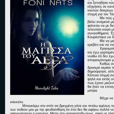
και ξεπηδήσει κα
εξηγήσεις σε καν
καυτών δακρύων 
στιγμή για τον Τά
Μα πώς μπ
βάλει ανάμεσά μας
φαίνεται να με δι
τελευταίο καιρό 
συναισθήματα. Έχ
Κουράστηκα να δ
Μα να μου
κρεβάτι και να ν
Χρησιμοπ
και έχω χαρτομάν
νιώθω ότι δεν έχ
απομακρύνομαι μέ
Καθώς συ
δροσερό αεράκι π
δημιούργησε, αλλ
Κάποια στιγμή συ
ψηλά και εκτός α
πως έχουν μαζευτ
θα ήταν να επιτα
μπόρα.
Μέχρι να 
κόκκαλο.
Μπουκάρω στο σπίτι σα βρεγμένη γάτα και πετάω αμέσως τα
των ποδιών μου με την ψευδαίσθηση ότι έτσι δεν θα αφήσω πολλά ν
σφουγγάρισμα η καημένη. Μέσα στο μισοσκόταδο όμως, αφού με τόση