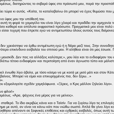
άω αμέσως, διατηρώντας το σοβαρό ύφος στο πρόσωπό μου, παρά την προσπάθ
ύει τώρα κι αυτός. «Κοίτα, το καταλαβαίνω ότι μπορεί να έχεις θυμώσει που
ένο ύφος μου την υπόθεσή του.
υτή τη φορά το χαμογέλο του είναι λίγο χλιαρό και προδίδει την αμηχανία τ
τόσο καθαρό και απόλυτα εκφραστικό πρόσωπο. Πραγματικά μου είναι πολύ
τι είσαι τυχερή που έπρεπε
εγώ
να αντιμετωπίσω όλους αυτούς τους δαίμονες,
δεν χρειάστηκε να έρθω αντιμέτωπη εγώ ή η Νόρα μαζί τους. Στην συνειδητ
τερο επικίνδυνο εισβολέα του σπιτιού μου. Η αλήθεια είναι ότι μας έσωσε. Γ
 μουσκίδι. Δεν πας να αλλάξεις καλύτερα;», μου λέει και το ενδιαφέρον του 
 βλέπω τέτοιο ενδιαφέρον και περιποίηση από έναν άγνωστο τύπο και μάλισ
υελ ένιωθα λίγο άβολα, με τόσο κόσμο να με κοιτά με μισό μάτι και στον Κά
ίνεις. Μπορεί να είμαι και επικυρηγμένος πια, δεν ξέρω...»
ω».
υ εξομολογείτε σχεδόν χαμηλόφωνα. «Ξέρεις, ο Κρις μάλλον ζηλεύει λίγο».
νο φίλοι!»
μέσως. «Άρα, ψάχνεις ένα μέρος για να μείνεις».
ταθερό. Το ίδιο ακριβώς κάνει και ο Ταϊσίν. Για να ζυγίσω λίγο τις επιλογέ
λημα με αυτό, αν είναι να κάνω κάτι που νιώθω σωστό. Απλά θα γίνει λίγο κ
οηθήσει απέναντι σε ξαφνικές επιθέσεις και εχθρικές εισβολές, όπως αυτή 