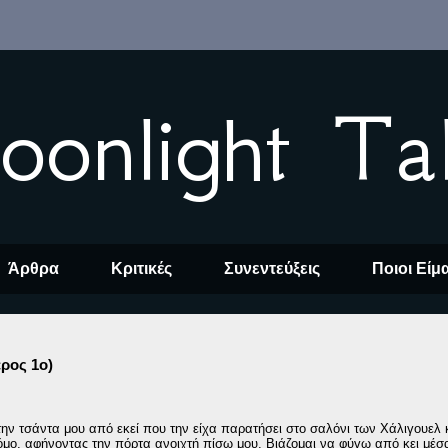
oonlight Ta
Άρθρα
Κριτικές
Συνεντεύξεις
Ποιοι Είμ
έρος 1ο)
ην τσάντα μου από εκεί που την είχα παρατήσει στο σαλόνι των Χάλιγουελ 
όμο, αφήνοντας την πόρτα ανοιχτή πίσω μου. Βιάζομαι να φύγω από κει μέσ