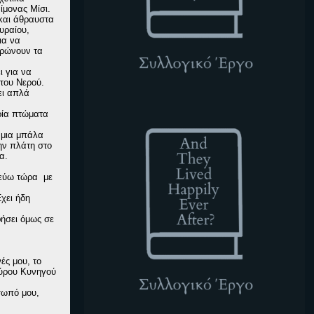
μονας Μίσι.
 και άθραυστα
υραίου,
ια να
ερώνουν τα
ι για να
 του Νερού.
χει απλά
ATLHEA
τρία πτώματα
 μια μπάλα
ην πλάτη στο
α.
δεύω τώρα
με
Έχει ήδη
φήσει όμως σε
ές μου, το
αύρου Κυνηγού
σωπό μου,