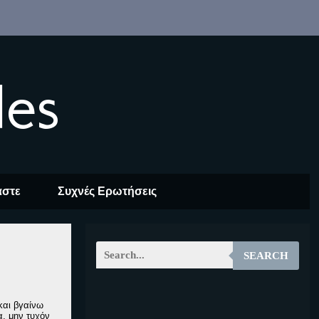
les
αστε
Συχνές Ερωτήσεις
SEARCH
EOALT
και βγαίνω
α, μην τυχόν