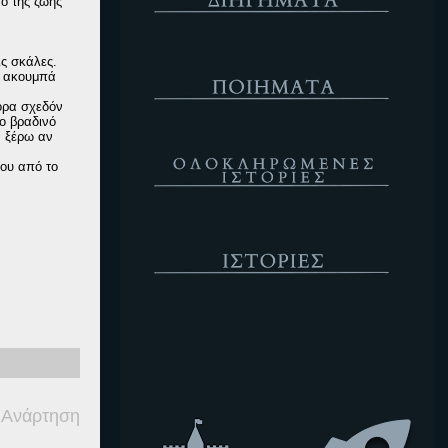
πο της ζωής
Ποιήματα
ς σκάλες.
ν ακουμπά
Νόρα σχεδόν
το βραδινό
α ξέρω αν
Ολοκληρωμένες Ιστορίες
μου από το
Ιστορίες
Κενό
 Ανάρτηση