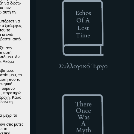
ρεξη να δώσω
ρο των
 αυτή τη
 μπόρεσε να
υ ο ξάδερφος
του το
ω κι εγώ
βαστεί αυτό.
ξει στο
ι αυτή;
ωπό μου. Αν
ω. Ακόμα
άβα μου.
πίτι μου, το
αυτή που το
ονητική.
TOWAM
ν ουρανό
μα, παρατηρώ
 βροχή. Καλό
τώσω τη
α μέχρι το
νι στις μύτες
ω το
χετικά