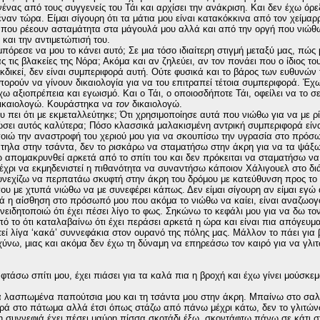
νένας από τους συγγενείς του Τάι και αρχίσει την ανάκριση. Και δεν έχω ό
έναν τώρα. Είμαι σίγουρη ότι τα μάτια μου είναι κατακόκκινα από τον χείμαρ
που ρέεουν ασταμάτητα στα μάγουλά μου αλλά και από την οργή που νιώθω
ι και την αντιμετώπισή του.
όρεσε να μου το κάνει αυτό; Σε μια τόσο ιδιαίτερη στιγμή μεταξύ μας, πώς
 τις βλακείες της Νόρα; Ακόμα και αν ζηλεύει, αν τον πονάει που ο ίδιος το
εκδικεί, δεν είναι συμπεριφορά αυτή. Ούτε φυσικά και το βάρος των ευθυνών 
μπορούν να γίνουν δικαιολογία για να του επιτραπεί τέτοια συμπεριφορά. Έχ
ω αξιοπρέπεια και εγωισμό. Και ο Τάι, ο οποιοσδήποτε Τάι, οφείλει να το σε
ικαιολογώ. Κουράστηκα να
τον
δικαιολογώ.
 πει ότι με εκμεταλλεύτηκε; Ότι χρησιμοποίησε αυτά που νιώθω για να με ρί
ιώσει αυτός καλύτερα; Πόσο κλασσικά μαλακισμένη αντρική συμπεριφορά είνα
οιώ την αναστροφή του χεριού μου για να σκουπίσω την υγρασία στο πρόσ
τηλα στην τσάντα, δεν το ρισκάρω να σταματήσω στην άκρη για να τα ψάξ
ω απομακρυνθεί αρκετά από το σπίτι του και δεν πρόκειται να σταματήσω να
χρι να εκμηδενιστεί η πιθανότητα να συναντήσω κάποιον Χάλιγουελ στο δι
νεχίζω να περπατάω σκυφτή στην άκρη του δρόμου με κατεύθυνση προς το σ
ου με χτυπά νιώθω να με συνεφέρει κάπως. Δεν είμαι σίγουρη αν είμαι εγώ 
ά η αίσθηση στο πρόσωπό μου που ακόμα το νιώθω να καίει, είναι αναζωογ
νειδητοποιώ ότι έχει πέσει λίγο το φως. Σηκώνω το κεφάλι μου για να δω το
πό το ότι καταλαβαίνω ότι έχει περάσει αρκετά η ώρα και είναι πια απόγευ
εί λίγα ‘κακά’ συννεφάκια στον ουρανό της πόλης μας. Μάλλον το πάει για
χύνω, μιας και ακόμα δεν έχω τη δύναμη να επηρεάσω τον καιρό για να γλι
φτάσω σπίτι μου, έχει πιάσει για τα καλά πια η βροχή και έχω γίνει μούσκεμ
 λασπωμένα παπούτσια μου και τη τσάντα μου στην άκρη. Μπαίνω στο σαλό
ερά στο πάτωμα αλλά έτσι όπως στάζω από πάνω μέχρι κάτω, δεν το γλιτών
 συννεφιά έχει πέσει μαύρη πίσσα σκοτάδι έξω, σκοντάφτω πάνω σε κάτι σ