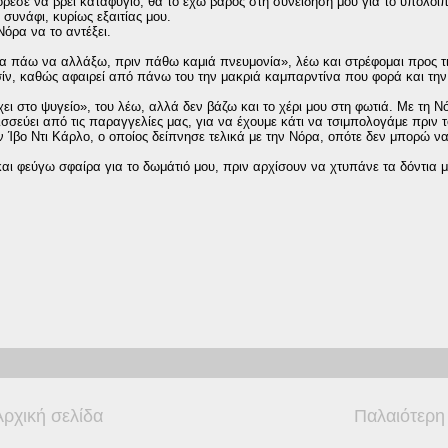
πόρεσε να βρει καταφύγιο, θα το έχω βάρος στη συνείδησή μου για το υπόλοι
 συνάφι, κυρίως εξαιτίας μου.
Νόρα να το αντέξει.
ρα πάω να αλλάξω, πριν πάθω καμιά πνευμονία», λέω και στρέφομαι προς τι
σίν, καθώς αφαιρεί από πάνω του την μακριά καμπαρντίνα που φορά και τη
ρχει στο ψυγείο», του λέω, αλλά δεν βάζω και το χέρι μου στη φωτιά. Με τη 
σσεύει από τις παραγγελίες μας, για να έχουμε κάτι να τσιμπολογάμε πριν 
ν Ίβο Ντι Κάρλο, ο οποίος δείπνησε τελικά με την Νόρα, οπότε δεν μπορώ ν
και φεύγω σφαίρα για το δωμάτιό μου, πριν αρχίσουν να χτυπάνε τα δόντια 
Αρχική σελίδα
Παλαιότερη