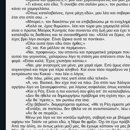
«Τι κάνεις εσύ εδώ; Τι συνέβει στο σαλόνι μου;», τον ρωτ
κάνει να χαμογελάσω.
«Όπως καταλαβαίνεις, έγινε μάχη εδώ», μου λέει και σοβαρε
έτσι στο σπίτι σου...»
«Μπορεί;», τον διακόπτω για να επιβεβαιώσω με το ενοχλημ
«Καλά οκ,
έχεις
θυμώσει», λέει και τώρα μου χαμογελά αλλά α
είναι ο πρώτος Μαύρος Κυνηγός που συναντώ στη ζωή μου και έχει 
καταλαβώ τις διαθέσεις και τα συναισθήματά του. «Αλλά να ξέρεις, ό
είχες βρει λίγο σκούρα. Είναι ζόρικα αυτά τα ποντίκια».
«Όλοι αυτοί ήταν εδώ όταν ήρθες;»
«Ω, ναι. Και μάλλον σε περίμεναν».
«Ναι, προφανώς», του απαντώ και πραγματικά χαίρομαι που 
αυτού του γεγονότος, χαλαρώνω λίγο τη στάση μου απέναντι στον λιγό
φορά. «Είσαι καλά; Έχεις χτυπήσει κάπου;»
«Ναι, μην ανησυχείς για μένα, μια χαρά είμαι. Εσύ όμως είσαι
συγκινητικό και πέρα για πέρα αληθινό. Και είναι τόσο παράξενο να
εκπρόσωπο του Κακού – που λέει ο λόγος.
«Θα πάω, μόλις μου πεις γιατί είσαι εδώ τελικά».
«Α, ναι. Βασικά, δεν είχα πού να πάω. Στο σπίτι των Χάλιγο
αργήσω λίγο να ξαναεμφανιστώ, για λόγους ασφαλείας όπως καταλαβα
«Και η Ρέη; Είναι η πιο κοντινή σου φίλη απ’ ότι καταλαβαίν
«Δεν θα ήθελα να δημιουργήσω πρόβλημα στη σχέση της», μο
«Δε θα ‘πρεπε;», τον ρωτάω στα ίσια.
«Όχι βέβαια!», διαμαρτύρεται αμέσως. «Με τη Ρέη είμαστε μό
«Εντάξει, σε πιστεύω, δεν ήθελα να σε αναστατώσω!», λέω α
«Αν δε σε πειράζει...»
Μένω για λίγο να τον κοιτάζω αμίλητη, σοβαρή και με βλέμμα σ
αφήσω τον Ταϊσίν να μείνει εδώ, η Νόρα θα φρίξει. Όχι ότι έχω πρόβ
Από την άλλη, αν όντως μείνει μαζί μας, θα έχουμε κάποιον να μας β