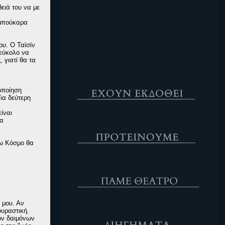
ειά του να με
Κενό
 μπούκαρα
ου. Ο Ταϊσίν
 εύκολο να
 γιατί θα τα
Έχουν Εκδοθεί
οποίηση
ια δεύτερη
είναι
τα
Προτέινουμε
τω Κόσμο θα
ΘΕΑΤΡΟ
ς μου. Αν
Διηγήματα
ουραστική.
των δαιμόνων