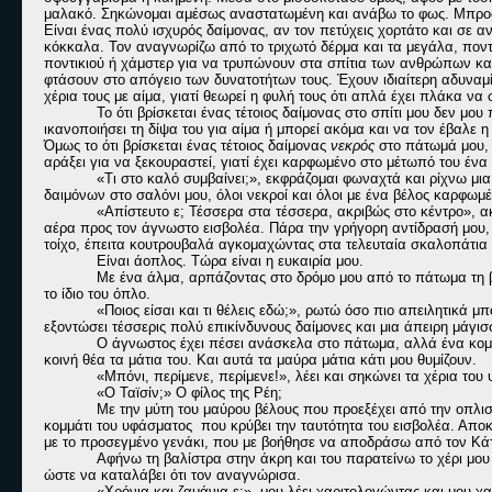
μαλακό. Σηκώνομαι αμέσως αναστατωμένη και ανάβω το φως. Μπροσ
Είναι ένας πολύ ισχυρός δαίμονας, αν τον πετύχεις χορτάτο και σε
κόκκαλα. Τον αναγνωρίζω από το τριχωτό δέρμα και τα μεγάλα, ποντ
ποντικιού ή χάμστερ για να τρυπώνουν στα σπίτια των ανθρώπων και
φτάσουν στο απόγειο των δυνατοτήτων τους. Έχουν ιδιαίτερη αδυναμία
χέρια τους με αίμα, γιατί θεωρεί η φυλή τους ότι απλά έχει πλάκα να 
Το ότι βρίσκεται ένας τέτοιος δαίμονας στο σπίτι μου δεν μο
ικανοποιήσει τη δίψα του για αίμα ή μπορεί ακόμα και να τον έβαλε η
Όμως το ότι βρίσκεται ένας τέτοιος δαίμονας
νεκρός
στο πάτωμά μου, ε,
αράξει για να ξεκουραστεί, γιατί έχει καρφωμένο στο μέτωπό του ένα
«Τι στο καλό συμβαίνει;», εκφράζομαι φωναχτά και ρίχνω μι
δαιμόνων στο σαλόνι μου, όλοι νεκροί και όλοι με ένα βέλος καρφωμέ
«Απίστευτο ε; Τέσσερα στα τέσσερα, ακριβώς στο κέντρο», 
αέρα προς τον άγνωστο εισβολέα. Πάρα την γρήγορη αντίδρασή μου, 
τοίχο, έπειτα κουτρουβαλά αγκομαχώντας στα τελευταία σκαλοπάτια 
Είναι άοπλος. Τώρα είναι η ευκαιρία μου.
Με ένα άλμα, αρπάζοντας στο δρόμο μου από το πάτωμα τη 
το ίδιο του όπλο.
«Ποιος είσαι και τι θέλεις εδώ;», ρωτώ όσο πιο απειλητικά μ
εξοντώσει τέσσερις πολύ επικίνδυνους δαίμονες και μια άπειρη μάγι
Ο άγνωστος έχει πέσει ανάσκελα στο πάτωμα, αλλά ένα κομμ
κοινή θέα τα μάτια του. Και αυτά τα μαύρα μάτια κάτι μου θυμίζουν.
«Μπόνι, περίμενε, περίμενε!», λέει και σηκώνει τα χέρια του
«Ο Ταϊσίν;» Ο φίλος της Ρέη;
Με την μύτη του μαύρου βέλους που προεξέχει από την οπλι
κομμάτι του υφάσματος
που κρύβει την ταυτότητα του εισβολέα. Απ
με το προσεγμένο γενάκι, που με βοήθησε να αποδράσω από τον Κάτω
Αφήνω τη βαλίστρα στην άκρη και του παρατείνω το χέρι μο
ώστε να καταλάβει ότι τον αναγνώρισα.
«Χρόνια και ζαμάνια,ε;», μου λέει χαριτολογώντας και μου χ