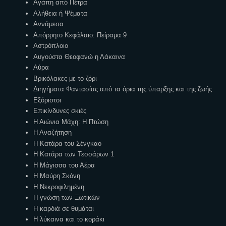
Αγάπη από Πέτρα
Αλήθεια ή Ψέματα
Αννάμεσα
Απόρρητο Κεφάλαιο: Πείραμα 9
Αστρόπλοιο
Αυγούστα Θεοφανώ η Λάκαινα
Αύρα
Βρικόλακες με το ζόρι
Διηγήματα Φαντασίας από τα όρια της ύπαρξης και της ζωής
Εξόριστοι
Επικίνδυνες σκιές
Η Αιώνια Μάχη: Η Πτώση
Η Αναζήτηση
Η Κατάρα του Σένγκαο
Η Κατάρα των Τεσσάρων 1
Η Μάγισσα του Αέρα
Η Μαύρη Σκόνη
Η Νεκροφιλημένη
Η γνώση των Ξωτικών
Η καρδιά σε θυμάται
Η λύκαινα και το κοράκι