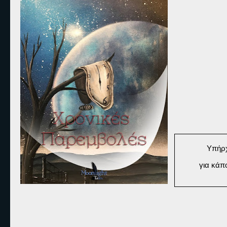
Υπήρχ
για κάπ