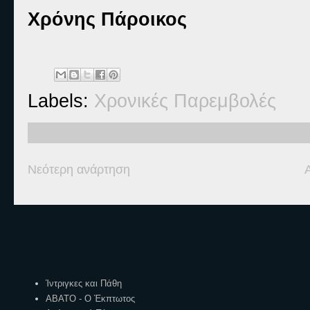
Χρόνης Πάροικος
Labels:
Χρονικές Παρεμβολές
Νεότερη ανάρτηση
Ετικέτες
Ίντριγκες και Πάθη
ΑΒΑΤΟ - Ο Έκπτωτος