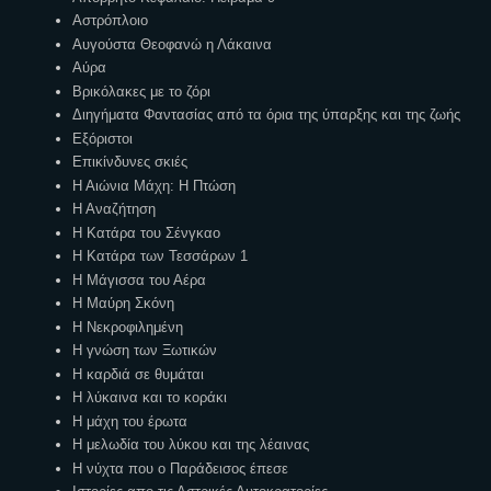
Αστρόπλοιο
Αυγούστα Θεοφανώ η Λάκαινα
Αύρα
Βρικόλακες με το ζόρι
Διηγήματα Φαντασίας από τα όρια της ύπαρξης και της ζωής
Εξόριστοι
Επικίνδυνες σκιές
Η Αιώνια Μάχη: Η Πτώση
Η Αναζήτηση
Η Κατάρα του Σένγκαο
Η Κατάρα των Τεσσάρων 1
Η Μάγισσα του Αέρα
Η Μαύρη Σκόνη
Η Νεκροφιλημένη
Η γνώση των Ξωτικών
Η καρδιά σε θυμάται
Η λύκαινα και το κοράκι
Η μάχη του έρωτα
Η μελωδία του λύκου και της λέαινας
Η νύχτα που ο Παράδεισος έπεσε