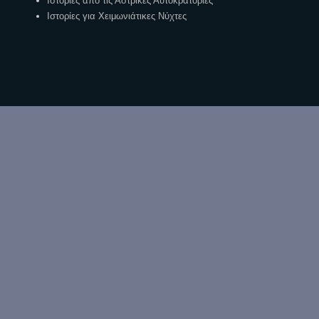
Ιστορίες απο τις Αστρικές Αυτοκρατορίες
Ιστορίες για Χειμωνιάτικες Νύχτες