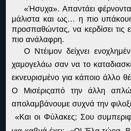
«Ήσυχα». Απαντάει φέρνοντας
μάλιστα και ως… η πιο υπάκουη
προσπαθώντας, να κερδίσει τις 
πιο ανάλαφρη.
Ο Ντέιμον δείχνει ενοχλημέ
χαμογελάω σαν να το καταδιασκε
εκνευρισμένο για κάποιο άλλο θ
Ο Μισέριςαπό την άλλη απλώς
απολαμβάνουμε συχνά την φιλοξ
«Και οι Φύλακες; Σου συμπεριφ
για καβγά έχει;
«Ω! Έλα τώρα, Β