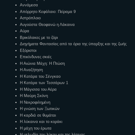
Αννάμεσα
Απόρρητο Κεφάλαιο: Πείραμα 9
Αστρόπλοιο
Αυγούστα Θεοφανώ η Λάκαινα
Αύρα
Βρικόλακες με το ζόρι
Διηγήματα Φαντασίας από τα όρια της ύπαρξης και της ζωής
Εξόριστοι
Επικίνδυνες σκιές
Η Αιώνια Μάχη: Η Πτώση
Η Αναζήτηση
Η Κατάρα του Σένγκαο
Η Κατάρα των Τεσσάρων 1
Η Μάγισσα του Αέρα
Η Μαύρη Σκόνη
Η Νεκροφιλημένη
Η γνώση των Ξωτικών
Η καρδιά σε θυμάται
Η λύκαινα και το κοράκι
Η μάχη του έρωτα
Η μελωδία του λύκου και της λέαινας