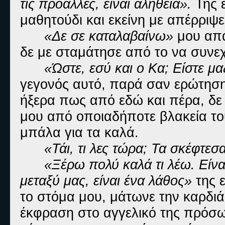
τις προάλλες, είναι αλήθεια».
Της ε
μαθητούδι και εκείνη με απέρριψε
«Δε σε καταλαβαίνω»
μου απά
δε με σταμάτησε από το να συνεχ
«Ώστε, εσύ και ο Κα; Είστε μα
γεγονός αυτό, παρά σαν ερώτηση
ήξερα πως από εδώ και πέρα, δ
μου από οποιαδήποτε βλακεία του 
μπάλα για τα καλά.
«Τάι, τι λες τώρα; Τα σκέφτεσ
«Ξέρω πολύ καλά τι λέω. Είνα
μεταξύ μας, είναι ένα λάθος»
της ε
το στόμα μου, μάτωνε την καρδι
έκφραση στο αγγελικό της πρόσω