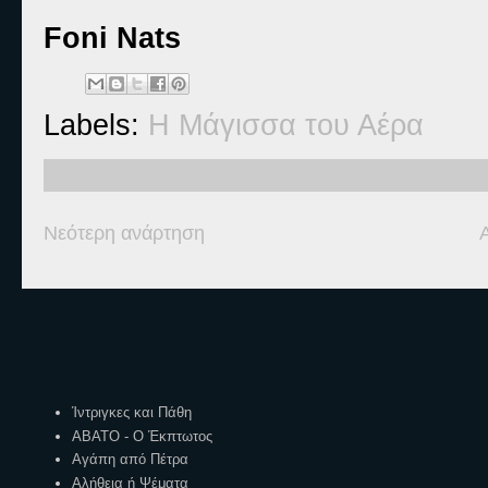
Foni Nats
Labels:
Η Μάγισσα του Αέρα
Νεότερη ανάρτηση
Ετικέτες
Ίντριγκες και Πάθη
ΑΒΑΤΟ - Ο Έκπτωτος
Αγάπη από Πέτρα
Αλήθεια ή Ψέματα