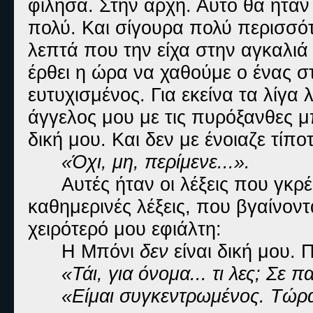
φίλησα. Στην αρχή. Αυτό θα ήτα
πολύ. Και σίγουρα πολύ περισσότ
λεπτά που την είχα στην αγκαλιά 
έρθει η ώρα να χαθούμε ο ένας σ
ευτυχισμένος. Για εκείνα τα λίγα
άγγελος μου με τις πυρόξανθες μ
δική μου. Και δεν με ένοιαζε τίπ
«Όχι, μη, περίμενε...».
Αυτές ήταν οι λέξεις που γκρ
καθημερινές λέξεις, που βγαίνον
χειρότερό μου εφιάλτη:
Η Μπόνι
δεν
είναι δική μου. Π
«Τάι, για όνομα... τι λες; Σ
«Είμαι συγκεντρωμένος. Τώρα