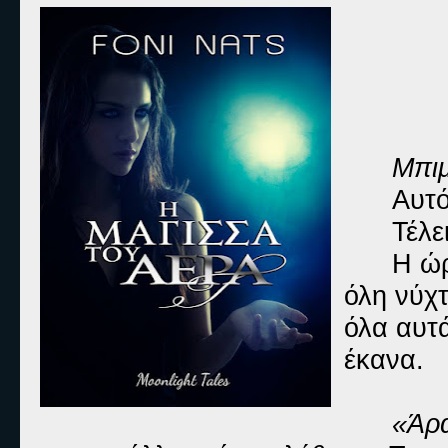
Μπιμ
Αυτό
Τέλε
Η ώρ
όλη νύχ
όλα αυτ
έκανα.
«Άρα