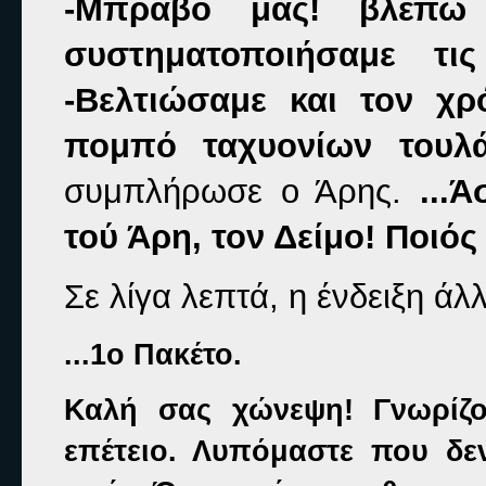
-Μπράβο μας! βλέπω
συστηματοποιήσαμε τ
-Βελτιώσαμε και τον χρ
πομπό ταχυονίων τουλάχ
συμπλήρωσε ο Άρης.
...
τού Άρη, τον Δείμο! Ποιός 
Σε λίγα λεπτά, η ένδειξη άλ
...1ο Πακέτο.
Καλή σας χώνεψη! Γνωρίζ
επέτειο. Λυπόμαστε που δ